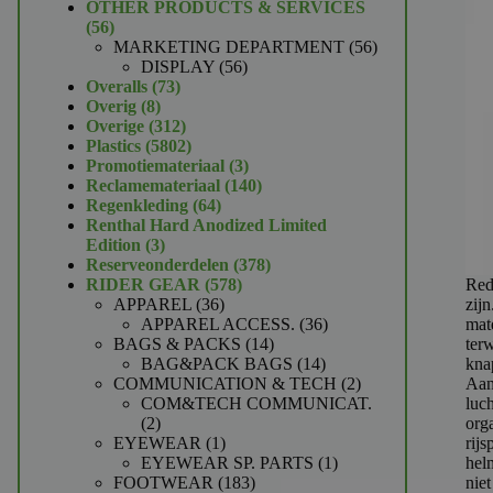
product
OTHER PRODUCTS & SERVICES
56
56
producten
56
MARKETING DEPARTMENT
56
56
producten
DISPLAY
56
73
producten
Overalls
73
8
producten
Overig
8
producten
312
Overige
312
producten
5802
Plastics
5802
producten
3
Promotiemateriaal
3
producten
140
Reclamemateriaal
140
64
producten
Regenkleding
64
producten
Renthal Hard Anodized Limited
3
Edition
3
producten
378
Reserveonderdelen
378
578
producten
Red
RIDER GEAR
578
36
producten
zijn
APPAREL
36
producten
36
mat
APPAREL ACCESS.
36
14
producten
ter
BAGS & PACKS
14
producten
14
knap
BAG&PACK BAGS
14
producten
2
Aan
COMMUNICATION & TECH
2
producten
luc
COM&TECH COMMUNICAT.
2
org
2
producten
1
rij
EYEWEAR
1
product
1
hel
EYEWEAR SP. PARTS
1
183
product
nie
FOOTWEAR
183