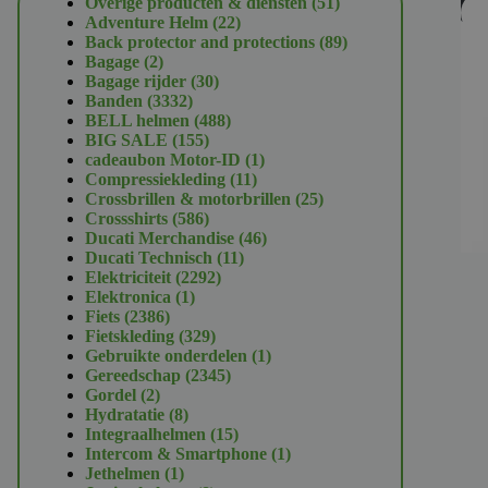
51
Overige producten & diensten
51
U
22
producten
Adventure Helm
22
producten
89
Back protector and protections
89
2
producten
Bagage
2
producten
30
Bagage rijder
30
3332
producten
Banden
3332
producten
488
BELL helmen
488
155
producten
BIG SALE
155
producten
1
cadeaubon Motor-ID
1
11
product
Compressiekleding
11
producten
25
Crossbrillen & motorbrillen
25
586
producten
Crossshirts
586
producten
46
Ducati Merchandise
46
11
producten
Ducati Technisch
11
2292
producten
Elektriciteit
2292
1
producten
Elektronica
1
2386
product
Fiets
2386
producten
329
Fietskleding
329
producten
1
Gebruikte onderdelen
1
2345
product
Gereedschap
2345
2
producten
Gordel
2
producten
8
Hydratatie
8
producten
15
Integraalhelmen
15
producten
1
Intercom & Smartphone
1
1
product
Jethelmen
1