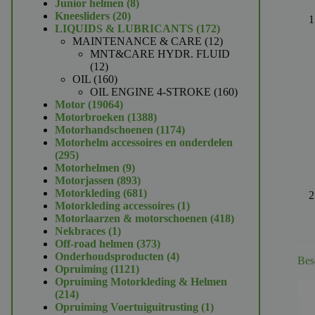
product
8
Junior helmen
8
20
producten
Kneesliders
20
producten
172
LIQUIDS & LUBRICANTS
172
producten
12
MAINTENANCE & CARE
12
producten
MNT&CARE HYDR. FLUID
12
12
producten
160
OIL
160
producten
160
OIL ENGINE 4-STROKE
160
19064
producten
Motor
19064
producten
1388
Motorbroeken
1388
producten
1174
Motorhandschoenen
1174
producten
Motorhelm accessoires en onderdelen
295
295
producten
9
Motorhelmen
9
producten
893
Motorjassen
893
producten
681
Motorkleding
681
producten
1
Motorkleding accessoires
1
product
418
Motorlaarzen & motorschoenen
418
1
producten
Nekbraces
1
product
373
Off-road helmen
373
producten
4
Onderhoudsproducten
4
Bes
1121
producten
Opruiming
1121
producten
Opruiming Motorkleding & Helmen
214
214
producten
1
Opruiming Voertuiguitrusting
1