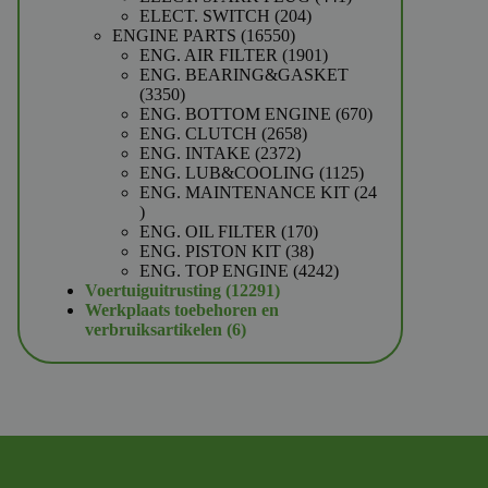
204
producten
ELECT. SWITCH
204
16550
producten
ENGINE PARTS
16550
producten
1901
ENG. AIR FILTER
1901
producten
ENG. BEARING&GASKET
3350
3350
producten
670
ENG. BOTTOM ENGINE
670
2658
producten
ENG. CLUTCH
2658
2372
producten
ENG. INTAKE
2372
producten
1125
ENG. LUB&COOLING
1125
producten
ENG. MAINTENANCE KIT
24
24
producten
170
ENG. OIL FILTER
170
38
producten
ENG. PISTON KIT
38
producten
4242
ENG. TOP ENGINE
4242
12291
producten
Voertuiguitrusting
12291
producten
Werkplaats toebehoren en
6
verbruiksartikelen
6
producten