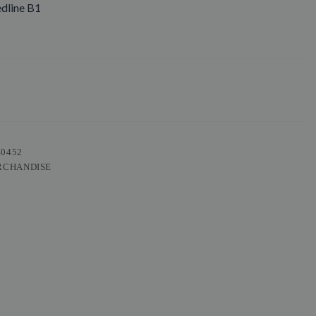
dline B1
40452
RCHANDISE