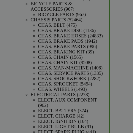
producten
BICYCLE PARTS &
967
ACCESSORIES
967
producten
967
BICYCLE PARTS
967
52464
producten
CHASSIS PARTS
52464
475
producten
CHAS. BELT
475
producten
1136
CHAS. BRAKE DISC
1136
producten
24833
CHAS. BRAKE HOSES
24833
1942
producten
CHAS. BRAKE PADS
1942
producten
996
CHAS. BRAKE PARTS
996
39
producten
CHAS. BRAKING KIT
39
1565
producten
CHAS. CHAIN
1565
producten
9508
CHAS. CHAIN KIT
9508
producten
1406
CHAS. MAN-MACHINE
1406
producten
1335
CHAS. SERVICE PARTS
1335
2282
producten
CHAS. SHOCK&FORK
2282
5454
producten
CHAS. SPROCKET
5454
1493
producten
CHAS. WHEELS
1493
producten
2278
ELECTRICAL PARTS
2278
producten
ELECT. AUX COMPONENT
962
962
producten
374
ELECT. BATTERY
374
42
producten
ELECT. CHARGE
42
producten
164
ELECT. IGNITION
164
producten
91
ELECT. LIGHT BULB
91
producten
441
ELECT. SPARK PLUG
441