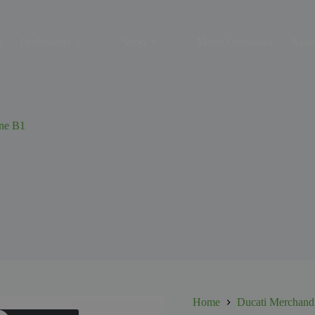
s
Onderhoud
Shop
Motor Occasions
Aanh
ne B1
Home
Ducati Merchand