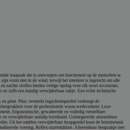
mde knapzak die is ontworpen om functioneel op de motorfiets te
zijn vorm niet in de wind, terwijl het interieur is ingericht om alle
n zachte stoffen bieden veilige opslag voor elk soort accessoire,
 en zelfs een handig verwijderbaar zakje. Een echte technische
en print. Plus: versterkt rugschuimprofiel verhoogt de
opbergvakken voor de professionele woon-werkverkeer. Luxe
ch mesh. Ergonomische, gewatteerde en volledig verstelbare
re en verwijderbare antislip borstband. Geïntegreerde afneembare
elm. Uit het midden verwijderbare heupgordel krast de benzinetank
naliseerde voering. Reflex-inzetstukken. Afneembaar heupzakje met