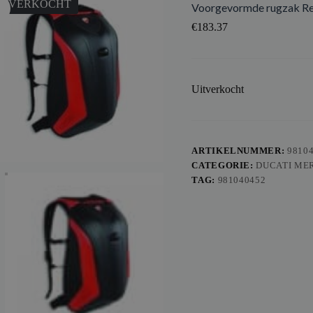
ITVERKOCHT
Voorgevormde rugzak Re
€
183.37
Uitverkocht
ARTIKELNUMMER:
9810
CATEGORIE:
DUCATI ME
TAG:
981040452