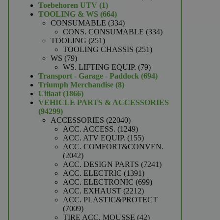
1
producten
Toebehoren UTV
1
product
664
TOOLING & WS
664
producten
334
CONSUMABLE
334
producten
334
CONS. CONSUMABLE
334
251
producten
TOOLING
251
producten
251
TOOLING CHASSIS
251
79
producten
WS
79
producten
79
WS. LIFTING EQUIP.
79
producten
694
Transport - Garage - Paddock
694
8
producten
Triumph Merchandise
8
1866
producten
Uitlaat
1866
producten
VEHICLE PARTS & ACCESSORIES
94299
94299
producten
22040
ACCESSORIES
22040
producten
1249
ACC. ACCESS.
1249
producten
155
ACC. ATV EQUIP.
155
producten
ACC. COMFORT&CONVEN.
2042
2042
producten
7241
ACC. DESIGN PARTS
7241
1391
producten
ACC. ELECTRIC
1391
producten
699
ACC. ELECTRONIC
699
2212
producten
ACC. EXHAUST
2212
producten
ACC. PLASTIC&PROTECT
7009
7009
producten
42
TIRE ACC. MOUSSE
42