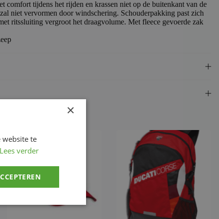
t comfort tijdens het rijden en krassen niet op de buitenkant van de
 zal niet vervormen door windschering. Schouderpakking past zich
t ritssluiting vergroot het draagvolume. Met fleece gevoerde zak
zeep
×
 website te
Lees verder
ACCEPTEREN