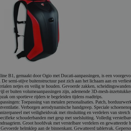
line B1, gemaakt door Ogio met Ducati-aanpassingen, is een voorgevor
. De semi-stijve buitenstructuur past zich aan het lichaam aan en verliest 
erialen netjes en veilig te houden. Gevoerde zakken, scheidingswanden e
wijl er buiten volumeaanpassingen zijn, ademende 3D-mesh-inzetstukken
zak om sportieve rijders te begeleiden tijdens roadtrips.
passingen: Toepassing van metalen personalisaties. Patch, borduurwerk 
htventilatie. Verborgen aerodynamische handgreep. Speciale schoenen
anizerpaneel met veiligheidsvak met ritssluiting en verdelers van stret
specifieke schouderbanden met gesp met snelsluiting. Volledig verstelba
mdraagriem. Groot hoofdvak met verstelbare verdelers en gewatteerde h
t Gevoerde helmklep aan de binnenkant. Gewatteerd tabletvak. Geperso