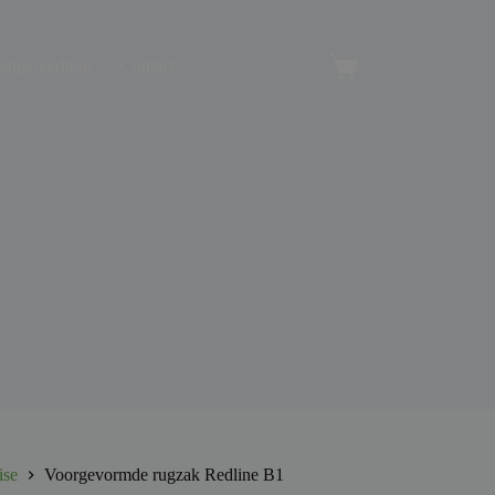
angerverhuur
Contact
Winkelwagen
ise
Voorgevormde rugzak Redline B1