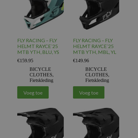
FLY RACING – FLY
FLY RACING – FLY
HELMT RAYCE´25
HELMT RAYCE´25
MTB YTH, BLU, YS
MTB YTH, MBL, YL
€
159.95
€
149.96
BICYCLE
BICYCLE
CLOTHES
,
CLOTHES
,
Fietskleding
Fietskleding
Voeg toe
Voeg toe