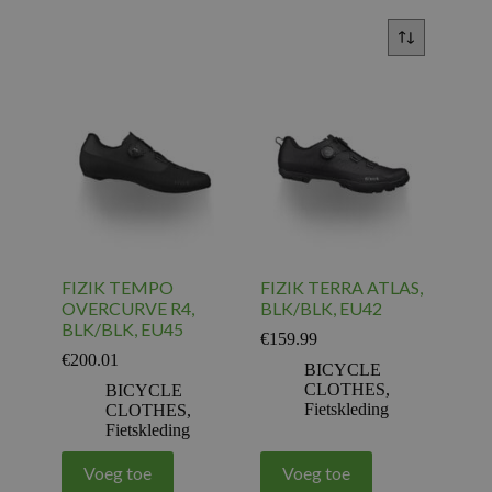
FIZIK TEMPO
FIZIK TERRA ATLAS,
OVERCURVE R4,
BLK/BLK, EU42
BLK/BLK, EU45
€
159.99
€
200.01
BICYCLE
CLOTHES
,
BICYCLE
Fietskleding
CLOTHES
,
Fietskleding
Voeg toe
Voeg toe