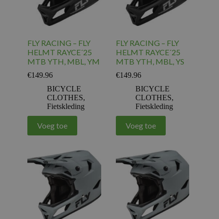
FLY RACING – FLY
FLY RACING – FLY
HELMT RAYCE´25
HELMT RAYCE´25
MTB YTH, MBL, YM
MTB YTH, MBL, YS
€
149.96
€
149.96
BICYCLE
BICYCLE
CLOTHES
,
CLOTHES
,
Fietskleding
Fietskleding
Voeg toe
Voeg toe