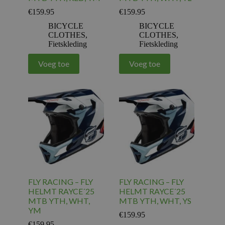
€
159.95
€
159.95
BICYCLE
BICYCLE
CLOTHES
,
CLOTHES
,
Fietskleding
Fietskleding
Voeg toe
Voeg toe
FLY RACING – FLY
FLY RACING – FLY
HELMT RAYCE´25
HELMT RAYCE´25
MTB YTH, WHT,
MTB YTH, WHT, YS
YM
€
159.95
€
159.95