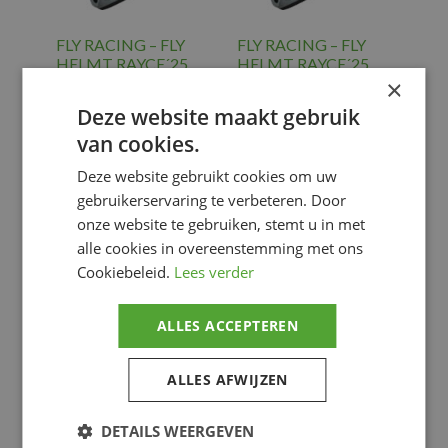
FLY RACING – FLY
FLY RACING – FLY
HELMT RAYCE´25
HELMT RAYCE´25
MTB YTH, MGY, YL
MTB YTH, MGY, YM
×
€
149.96
€
149.96
Deze website maakt gebruik
van cookies.
BICYCLE
BICYCLE
CLOTHES
,
CLOTHES
,
Deze website gebruikt cookies om uw
Fietskleding
Fietskleding
gebruikerservaring te verbeteren. Door
Voeg toe
Voeg toe
onze website te gebruiken, stemt u in met
alle cookies in overeenstemming met ons
Cookiebeleid.
Lees verder
ALLES ACCEPTEREN
ALLES AFWIJZEN
DETAILS WEERGEVEN