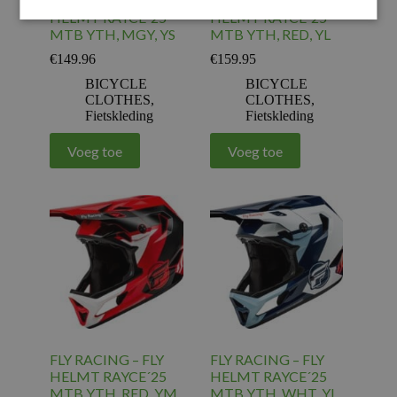
FLY RACING – FLY
FLY RACING – FLY
HELMT RAYCE´25
HELMT RAYCE´25
MTB YTH, MGY, YS
MTB YTH, RED, YL
€
149.96
€
159.95
BICYCLE
BICYCLE
CLOTHES
,
CLOTHES
,
Fietskleding
Fietskleding
Voeg toe
Voeg toe
FLY RACING – FLY
FLY RACING – FLY
HELMT RAYCE´25
HELMT RAYCE´25
MTB YTH, RED, YM
MTB YTH, WHT, YL