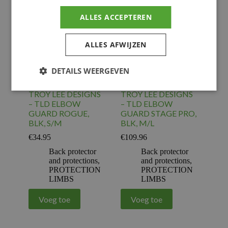
ALLES ACCEPTEREN
ALLES AFWIJZEN
DETAILS WEERGEVEN
TROY LEE DESIGNS
TROY LEE DESIGNS
– TLD ELBOW
– TLD ELBOW
GUARD ROGUE,
GUARD STAGE PRO,
BLK, S/M
BLK, M/L
€
34.95
€
109.96
Back protector
Back protector
and protections
,
and protections
,
PROTECTION
PROTECTION
LIMBS
LIMBS
Voeg toe
Voeg toe