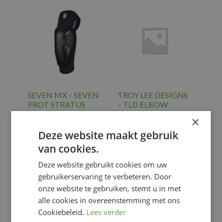
SEVEN MX – SEVEN
TROY LEE DESIGNS
PROT STRATUS
– TLD ELBOW
ELBOW GUARD,
GUARD ROGUE,
×
BLK, S/M
BLK, L/XL
Deze website maakt gebruik
€
84.96
€
34.95
van cookies.
Back protector
Back protector
and protections
,
and protections
,
Deze website gebruikt cookies om uw
PROTECTION
PROTECTION
gebruikerservaring te verbeteren. Door
LIMBS
LIMBS
onze website te gebruiken, stemt u in met
Voeg toe
Voeg toe
alle cookies in overeenstemming met ons
Cookiebeleid.
Lees verder