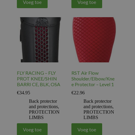
Voeg toe
Voeg toe
FLY RACING – FLY
RST Air Flow
PROT KNEE/SHIN
Shoulder/Elbow/Kne
BARRI CE, BLK, OSA
e Protector – Level 1
€
34.95
€
22.96
Back protector
Back protector
and protections
,
and protections
,
PROTECTION
PROTECTION
LIMBS
LIMBS
Voeg toe
Voeg toe