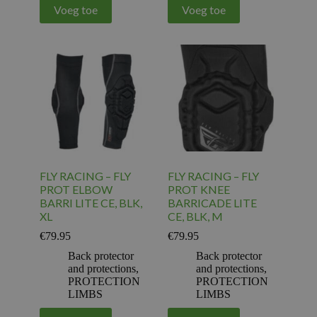
Voeg toe
Voeg toe
FLY RACING – FLY
FLY RACING – FLY
PROT ELBOW
PROT KNEE
BARRI LITE CE, BLK,
BARRICADE LITE
XL
CE, BLK, M
€
79.95
€
79.95
Back protector
Back protector
and protections
,
and protections
,
PROTECTION
PROTECTION
LIMBS
LIMBS