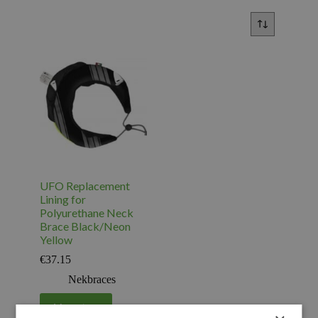
UFO Replacement
Lining for
Polyurethane Neck
Brace Black/Neon
Yellow
€
37.15
Nekbraces
Voeg toe