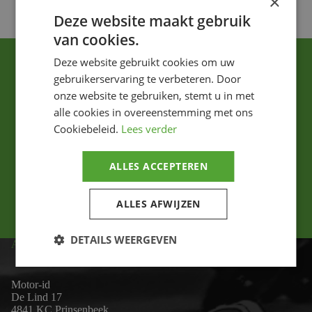
×
Deze website maakt gebruik
van cookies.
Deze website gebruikt cookies om uw
gebruikerservaring te verbeteren. Door
onze website te gebruiken, stemt u in met
alle cookies in overeenstemming met ons
Cookiebeleid.
Lees verder
Ik ga akkoord met het privacybeleid.
ALLES ACCEPTEREN
Versturen
ALLES AFWIJZEN
DETAILS WEERGEVEN
ADRES
Motor-id
De Lind 17
4841 KC Prinsenbeek