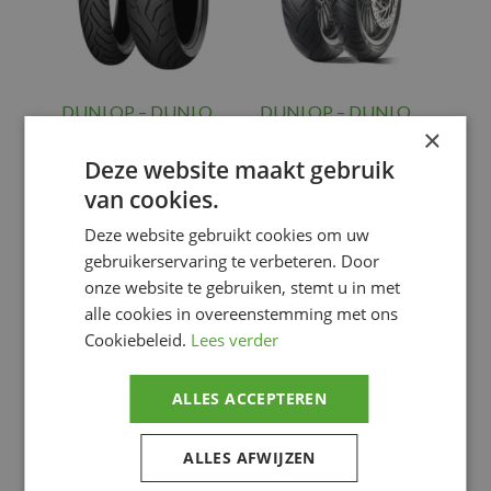
DUNLOP – DUNLO
DUNLOP – DUNLO
TIRE ROADSMART
TIRE SCOOTSMART
×
III SC 120/70R15
120/70R15
Deze website maakt gebruik
€
219.62
€
189.97
van cookies.
Banden
,
Banden
,
Deze website gebruikt cookies om uw
SCOOTER
SCOOTER
TIRE RAD
TIRE RAD
gebruikerservaring te verbeteren. Door
onze website te gebruiken, stemt u in met
Voeg toe
Voeg toe
alle cookies in overeenstemming met ons
Cookiebeleid.
Lees verder
ALLES ACCEPTEREN
ALLES AFWIJZEN