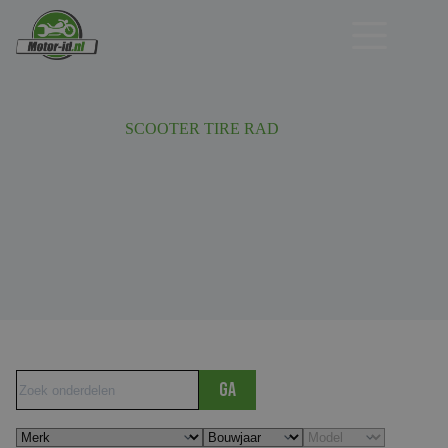
Ga
naar
de
inhoud
SCOOTER TIRE RAD
Ga