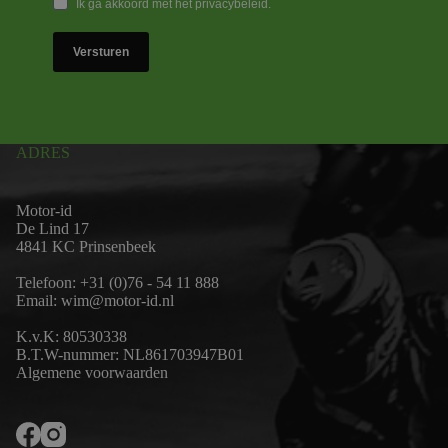
Ik ga akkoord met het privacybeleid.
Versturen
ADRES
Motor-id
De Lind 17
4841 KC Prinsenbeek
Telefoon:
+31 (0)76 - 54 11 888
Email:
wim@motor-id.nl
K.v.K: 80530338
B.T.W-nummer: NL861703947B01
Algemene voorwaarden