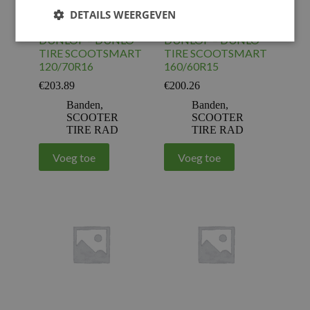
DETAILS WEERGEVEN
DUNLOP – DUNLO
DUNLOP – DUNLO
TIRE SCOOTSMART
TIRE SCOOTSMART
120/70R16
160/60R15
€
203.89
€
200.26
Banden
,
Banden
,
SCOOTER
SCOOTER
TIRE RAD
TIRE RAD
Voeg toe
Voeg toe