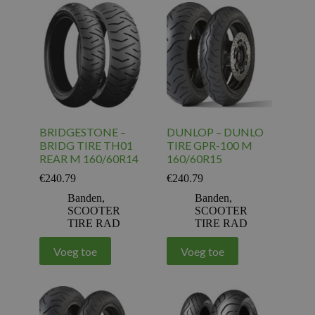
BRIDGESTONE –
DUNLOP – DUNLO
BRIDG TIRE TH01
TIRE GPR-100 M
REAR M 160/60R14
160/60R15
€
240.79
€
240.79
Banden
,
Banden
,
SCOOTER
SCOOTER
TIRE RAD
TIRE RAD
Voeg toe
Voeg toe