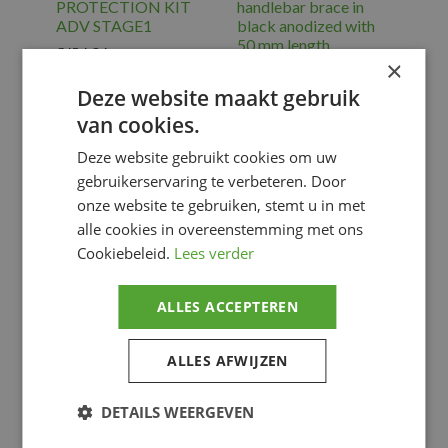
PROTECTION KIT
handlebar brace in
ADV STAGE1
black anodized with
50 mm length.
€
434.94
×
€
20.57
ACC.
Deze website maakt gebruik
ELECTRONIC
,
ACC.
Voertuiguitrusting
ELECTRONIC
,
van cookies.
Voertuiguitrusting
Deze website gebruikt cookies om uw
Voeg toe
Voeg toe
gebruikerservaring te verbeteren. Door
onze website te gebruiken, stemt u in met
alle cookies in overeenstemming met ons
Cookiebeleid.
Lees verder
ALLES ACCEPTEREN
ALLES AFWIJZEN
DAYTONA – DAYTO
DAYTONA – DAYTO
DETAILS WEERGEVEN
2 BUTTON
ADAPTER 100MM,