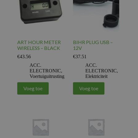
ART HOUR METER
BIHR PLUG USB –
WIRELESS – BLACK
12V
€
43.56
€
37.51
ACC.
ACC.
ELECTRONIC
,
ELECTRONIC
,
Voertuiguitrusting
Elektriciteit
Voeg toe
Voeg toe