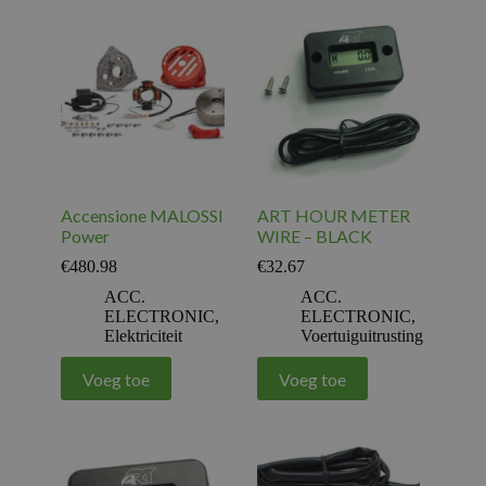
Accensione MALOSSI
ART HOUR METER
Power
WIRE – BLACK
€
480.98
€
32.67
ACC.
ACC.
ELECTRONIC
,
ELECTRONIC
,
Elektriciteit
Voertuiguitrusting
Voeg toe
Voeg toe