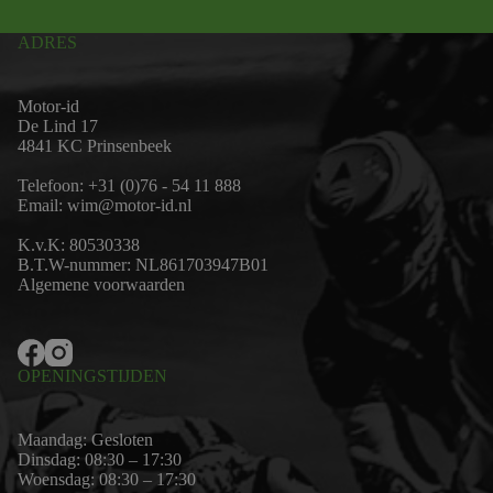
ADRES
Motor-id
De Lind 17
4841 KC Prinsenbeek
Telefoon:
+31 (0)76 - 54 11 888
Email:
wim@motor-id.nl
K.v.K: 80530338
B.T.W-nummer: NL861703947B01
Algemene voorwaarden
OPENINGSTIJDEN
Maandag: Gesloten
Dinsdag: 08:30 – 17:30
Woensdag: 08:30 – 17:30