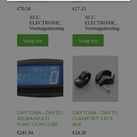
SWITCH, BLK
BLK
€
70.54
€
17.15
ACC.
ACC.
ELECTRONIC
,
ELECTRONIC
,
Voertuiguitrusting
Voertuiguitrusting
Voeg toe
Voeg toe
DAYTONA – DAYTO
DAYTONA – DAYTO
ASURA MULTI
CLAMP SET 2 PCS,
FUNCTION CUBE
BLK
€
241.94
€
24.20