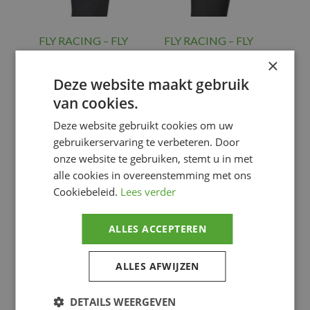
FLY RACING – FLY
FLY RACING – FLY
SOX KNEE BRACE,
SOX KNEE BRACE,
×
BLU, S/M
GRY, L/XL
Deze website maakt gebruik
€
39.96
€
39.96
van cookies.
APPAREL
APPAREL
UNDERCLOTHES
,
UNDERCLOTHES
,
Deze website gebruikt cookies om uw
Sportkleding &
Sportkleding &
gebruikerservaring te verbeteren. Door
toebehoren
toebehoren
onze website te gebruiken, stemt u in met
Voeg toe
Voeg toe
alle cookies in overeenstemming met ons
Cookiebeleid.
Lees verder
ALLES ACCEPTEREN
ALLES AFWIJZEN
DETAILS WEERGEVEN