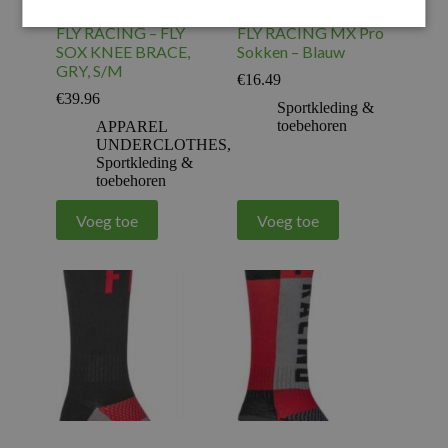
FLY RACING – FLY
FLY RACING MX Pro
SOX KNEE BRACE,
Sokken – Blauw
GRY, S/M
€
16.49
€
39.96
Sportkleding &
toebehoren
APPAREL
UNDERCLOTHES
,
Sportkleding &
toebehoren
Voeg toe
Voeg toe