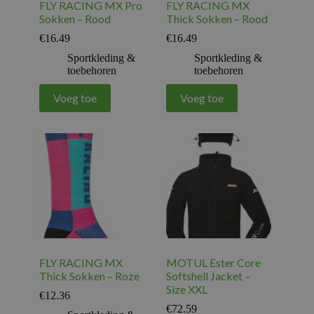
FLY RACING MX Pro
FLY RACING MX
Sokken – Rood
Thick Sokken – Rood
€
16.49
€
16.49
Sportkleding &
Sportkleding &
toebehoren
toebehoren
Voeg toe
Voeg toe
FLY RACING MX
MOTUL Ester Core
Thick Sokken – Roze
Softshell Jacket –
Size XXL
€
12.36
€
72.59