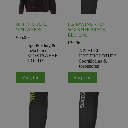
BIHR HOODIE
FLY RACING – FLY
VINTAGE XL
SOX KNEE BRACE,
BLU, L/XL
€
65.90
€
39.96
Sportkleding &
toebehoren
,
APPAREL
SPORTSWEAR
UNDERCLOTHES
,
HOODY
Sportkleding &
toebehoren
Voeg toe
Voeg toe