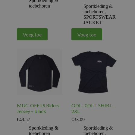
Sportkleding &
toebehoren
Sportkleding &
toebehoren
,
SPORTSWEAR
JACKET
Voeg toe
Voeg toe
MUC-OFF LS Riders
ODI – 0DI T-SHIRT ,
Jersey – black
2XL
€
49.57
€
33.09
Sportkleding &
Sportkleding &
toebehoren
toebehoren
,