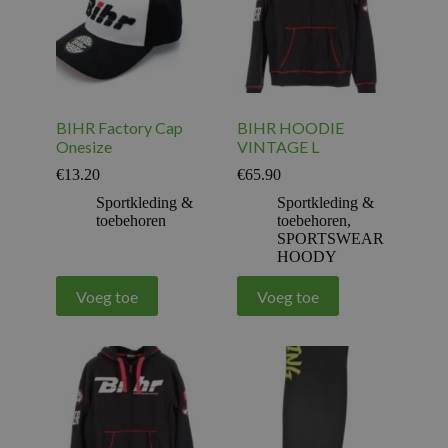
BIHR Factory Cap
BIHR HOODIE
Onesize
VINTAGE L
€
13.20
€
65.90
Sportkleding &
Sportkleding &
toebehoren
toebehoren
,
SPORTSWEAR
HOODY
Voeg toe
Voeg toe