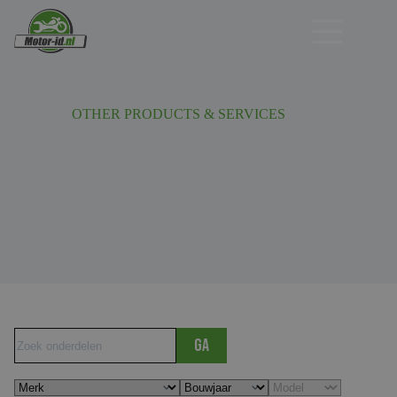
Ga
naar
de
inhoud
OTHER PRODUCTS & SERVICES
Ga