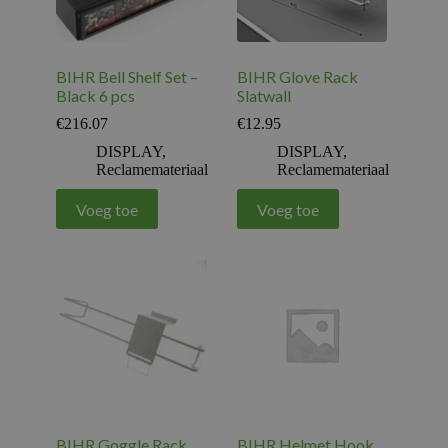
BIHR Bell Shelf Set –
BIHR Glove Rack
Black 6 pcs
Slatwall
€
216.07
€
12.95
DISPLAY
,
DISPLAY
,
Reclamemateriaal
Reclamemateriaal
Voeg toe
Voeg toe
BIHR Goggle Rack
BIHR Helmet Hook