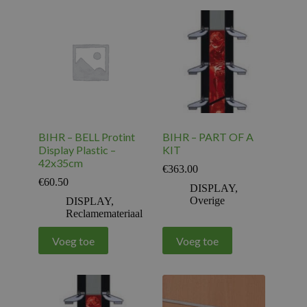
BIHR – BELL Protint
BIHR – PART OF A
Display Plastic –
KIT
42x35cm
€
363.00
€
60.50
DISPLAY
,
Overige
DISPLAY
,
Reclamemateriaal
Voeg toe
Voeg toe