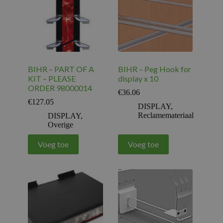
BIHR – PART OF A
BIHR – Peg Hook for
KIT – PLEASE
display x 10
ORDER 98000014
€
36.06
€
127.05
DISPLAY
,
Reclamemateriaal
DISPLAY
,
Overige
Voeg toe
Voeg toe