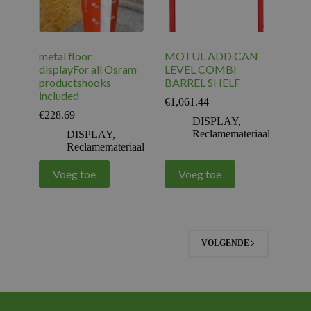
metal floor
MOTUL ADD CAN
displayFor all Osram
LEVEL COMBI
productshooks
BARREL SHELF
included
€
1,061.44
€
228.69
DISPLAY
,
Reclamemateriaal
DISPLAY
,
Reclamemateriaal
Voeg toe
Voeg toe
VOLGENDE