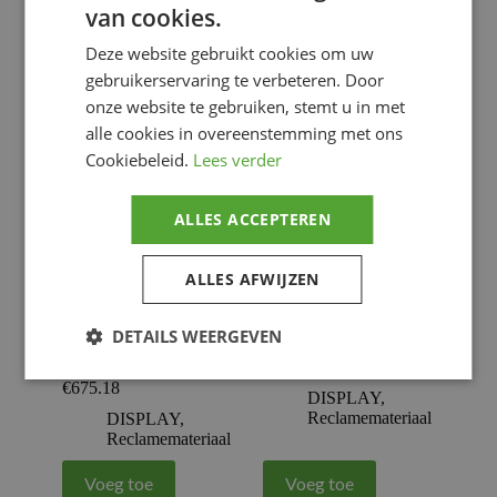
Reclamemateriaal
Reclamemateriaal
van cookies.
Deze website gebruikt cookies om uw
Voeg toe
Voeg toe
gebruikerservaring te verbeteren. Door
onze website te gebruiken, stemt u in met
alle cookies in overeenstemming met ons
Cookiebeleid.
Lees verder
ALLES ACCEPTEREN
ALLES AFWIJZEN
BIHR Totem for
BREMBO Wall
DETAILS WEERGEVEN
CHAMPION – H
Display Rack
area.190cm
€
72.60
€
675.18
DISPLAY
,
Reclamemateriaal
DISPLAY
,
Reclamemateriaal
Voeg toe
Voeg toe