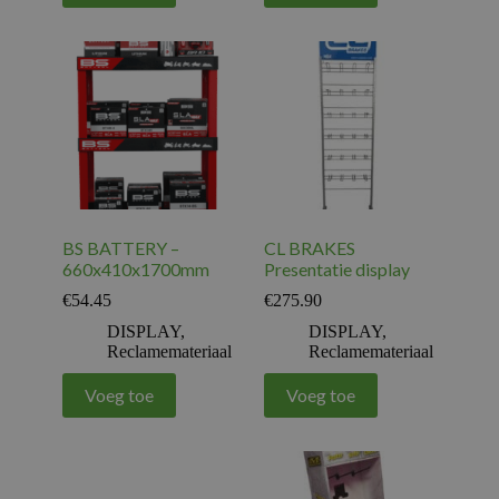
BS BATTERY –
CL BRAKES
660x410x1700mm
Presentatie display
€
54.45
€
275.90
DISPLAY
,
DISPLAY
,
Reclamemateriaal
Reclamemateriaal
Voeg toe
Voeg toe