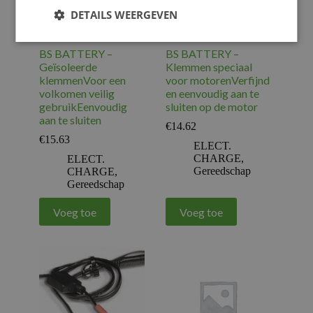
DETAILS WEERGEVEN
BS BATTERY –
BS BATTERY –
Geïsoleerde
Klemmen speciaal
klemmenVoor een
voor motorenVerfijnd
volkomen veilig
en eenvoudig aan te
gebruikEenvoudig
sluiten op de motor
aan te sluiten
€
14.62
€
15.63
ELECT.
CHARGE
,
ELECT.
Gereedschap
CHARGE
,
Gereedschap
Voeg toe
Voeg toe