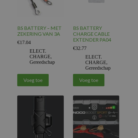
BS BATTERY – MET
BS BATTERY
ZEKERING VAN 3A
CHARGE CABLE
EXTENDER PA04
€
17.04
€
32.77
ELECT.
CHARGE
,
ELECT.
Gereedschap
CHARGE
,
Gereedschap
Voeg toe
Voeg toe