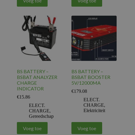
Voeg toe
Voeg toe
BS BATTERY –
BS BATTERY –
BSBAT ANALYZER
BSBAT BOOSTER
CHARGE
5V/12000MA
INDICATOR
€
179.08
€
15.86
ELECT.
CHARGE
,
ELECT.
Elektriciteit
CHARGE
,
Gereedschap
Voeg toe
Voeg toe