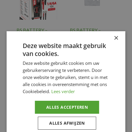
BS BATTERY –
BS BATTERY –
BSBAT CHARGER
BSBAT EYELET
×
BS60
CONNECTION
Deze website maakt gebruik
PA01 MAX
€
145.30
van cookies.
€
35.29
ELECT.
Deze website gebruikt cookies om uw
CHARGE
,
ELECT.
Elektriciteit
CHARGE
,
gebruikerservaring te verbeteren. Door
Elektriciteit
onze website te gebruiken, stemt u in met
alle cookies in overeenstemming met ons
Voeg toe
Voeg toe
Cookiebeleid.
Lees verder
ALLES ACCEPTEREN
ALLES AFWIJZEN