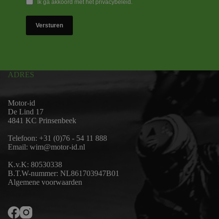
Ik ga akkoord met het privacybeleid.
Versturen
ADRES
Motor-id
De Lind 17
4841 KC Prinsenbeek
Telefoon:
+31 (0)76 - 54 11 888
Email:
wim@motor-id.nl
K.v.K: 80530338
B.T.W-nummer: NL861703947B01
Algemene voorwaarden