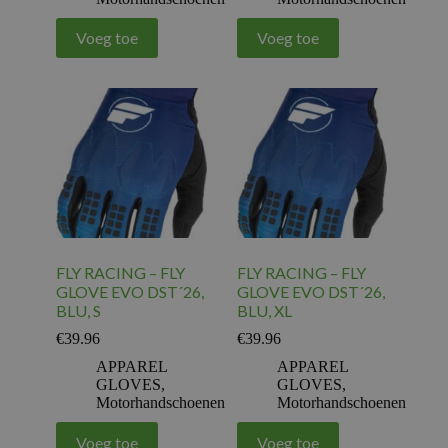
Voeg toe
Voeg toe
FLY RACING – FLY
FLY RACING – FLY
GLOVE EVO DST´26,
GLOVE EVO DST´26,
BLU, S
BLU, XL
€
39.96
€
39.96
APPAREL
APPAREL
GLOVES
,
GLOVES
,
Motorhandschoenen
Motorhandschoenen
Voeg toe
Voeg toe