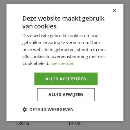
€
39.96
€
39.96
×
APPAREL
APPAREL
Deze website maakt gebruik
GLOVES
,
GLOVES
,
van cookies.
Motorhandschoenen
Motorhandschoenen
Deze website gebruikt cookies om uw
Voeg toe
Voeg toe
gebruikerservaring te verbeteren. Door
onze website te gebruiken, stemt u in met
alle cookies in overeenstemming met ons
Cookiebeleid.
Lees verder
ALLES ACCEPTEREN
ALLES AFWIJZEN
FLY RACING – FLY
FLY RACING – FLY
DETAILS WEERGEVEN
GLOVE EVO DST´26,
GLOVE EVO DST´26,
BLK, S
BLK, XL
€
39.96
€
39.96