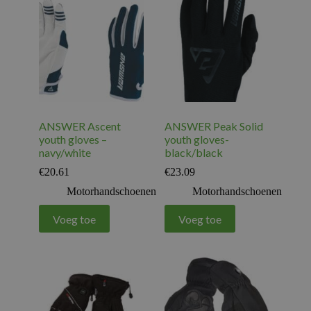
ANSWER Ascent
ANSWER Peak Solid
youth gloves –
youth gloves-
navy/white
black/black
€
20.61
€
23.09
Motorhandschoenen
Motorhandschoenen
Voeg toe
Voeg toe