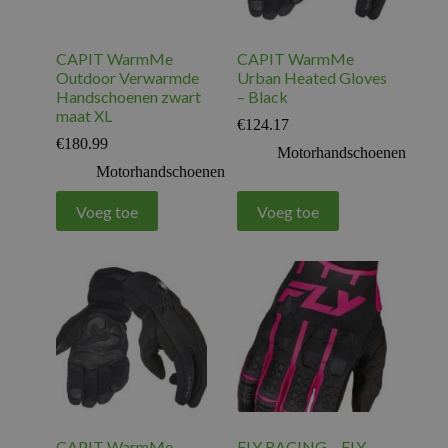
CAPIT WarmMe
CAPIT WarmMe
Outdoor Verwarmde
Urban Heated Gloves
Handschoenen zwart
– Black
maat XL
€
124.17
€
180.99
Motorhandschoenen
Motorhandschoenen
Voeg toe
Voeg toe
CAPIT WarmMe
FLY RACING – FLY