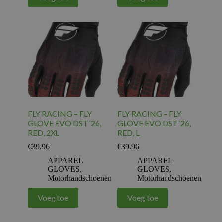
FLY RACING – FLY
FLY RACING – FLY
GLOVE EVO DST´26,
GLOVE EVO DST´26,
RED, 2XL
RED, L
€
39.96
€
39.96
APPAREL
APPAREL
GLOVES
,
GLOVES
,
Motorhandschoenen
Motorhandschoenen
Voeg toe
Voeg toe