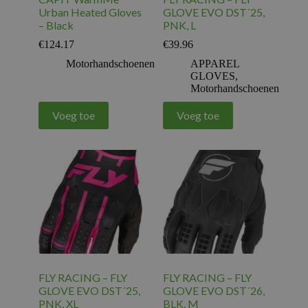
Urban Heated Gloves
GLOVE EVO DST´25,
– Black
PNK, L
€
124.17
€
39.96
Motorhandschoenen
APPAREL
GLOVES
,
Motorhandschoenen
Voeg toe
Voeg toe
FLY RACING – FLY
FLY RACING – FLY
GLOVE EVO DST´25,
GLOVE EVO DST´26,
PNK, XL
BLK, M