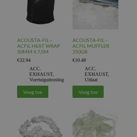
ACOUSTA-FIL –
ACOUSTA-FIL –
ACFIL HEAT WRAP
ACFIL MUFFLER
50MM X 7,5M
250GR
€
32.94
€
10.48
ACC.
ACC.
EXHAUST
,
EXHAUST
,
Voertuiguitrusting
Uitlaat
Voeg toe
Voeg toe