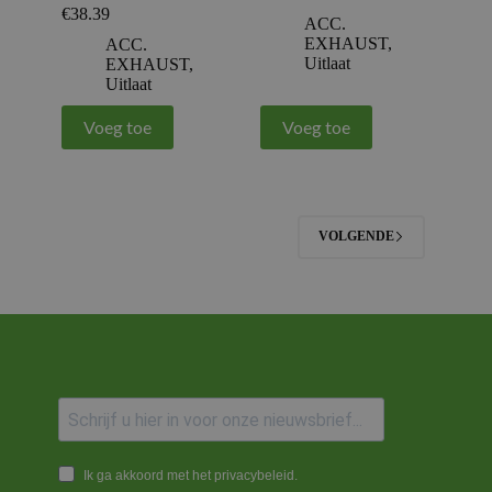
€
38.39
ACC.
EXHAUST
,
ACC.
Uitlaat
EXHAUST
,
Uitlaat
Voeg toe
Voeg toe
VOLGENDE
Ik ga akkoord met het privacybeleid.