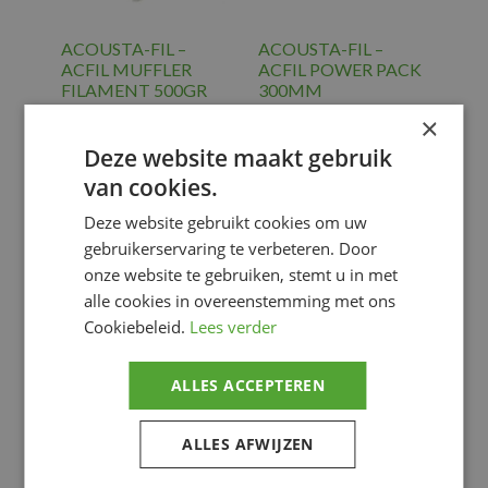
ACOUSTA-FIL –
ACOUSTA-FIL –
ACFIL MUFFLER
ACFIL POWER PACK
FILAMENT 500GR
300MM
Ø55/100MM
€
20.87
×
€
33.57
ACC.
Deze website maakt gebruik
EXHAUST
,
ACC.
van cookies.
Uitlaat
EXHAUST
,
Uitlaat
Deze website gebruikt cookies om uw
gebruikerservaring te verbeteren. Door
Voeg toe
Voeg toe
onze website te gebruiken, stemt u in met
alle cookies in overeenstemming met ons
Cookiebeleid.
Lees verder
ALLES ACCEPTEREN
ALLES AFWIJZEN