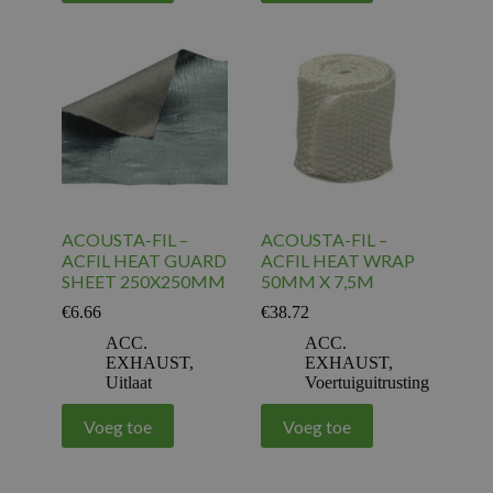
ACOUSTA-FIL –
ACOUSTA-FIL –
ACFIL HEAT GUARD
ACFIL HEAT WRAP
SHEET 250X250MM
50MM X 7,5M
€
6.66
€
38.72
ACC.
ACC.
EXHAUST
,
EXHAUST
,
Uitlaat
Voertuiguitrusting
Voeg toe
Voeg toe