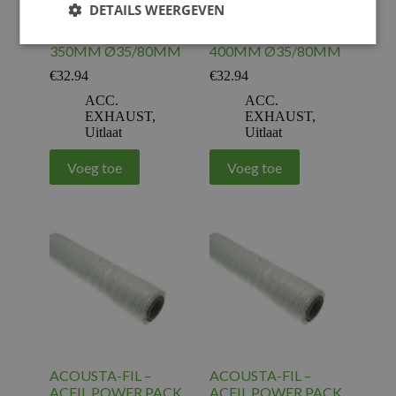
DETAILS WEERGEVEN
ACOUSTA-FIL –
ACOUSTA-FIL –
ACFIL POWER PACK
ACFIL POWER PACK
350MM Ø35/80MM
400MM Ø35/80MM
€
32.94
€
32.94
ACC.
ACC.
EXHAUST
,
EXHAUST
,
Uitlaat
Uitlaat
Voeg toe
Voeg toe
ACOUSTA-FIL –
ACOUSTA-FIL –
ACFIL POWER PACK
ACFIL POWER PACK