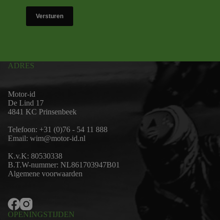
Versturen
ADRES
Motor-id
De Lind 17
4841 KC Prinsenbeek
Telefoon:
+31 (0)76 - 54 11 888
Email:
wim@motor-id.nl
K.v.K: 80530338
B.T.W-nummer: NL861703947B01
Algemene voorwaarden
OPENINGSTIJDEN