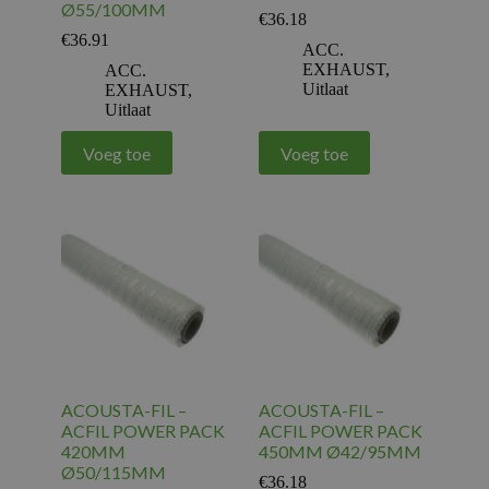
Ø55/100MM
€
36.18
€
36.91
ACC.
EXHAUST
,
ACC.
Uitlaat
EXHAUST
,
Uitlaat
Voeg toe
Voeg toe
ACOUSTA-FIL –
ACOUSTA-FIL –
ACFIL POWER PACK
ACFIL POWER PACK
420MM
450MM Ø42/95MM
Ø50/115MM
€
36.18