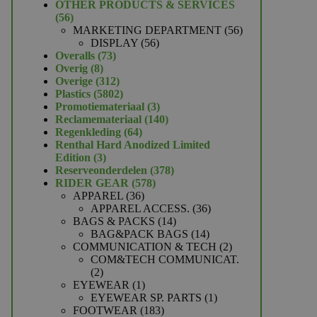
product
OTHER PRODUCTS & SERVICES
56
56
producten
56
MARKETING DEPARTMENT
56
56
producten
DISPLAY
56
73
producten
Overalls
73
8
producten
Overig
8
producten
312
Overige
312
producten
5802
Plastics
5802
producten
3
Promotiemateriaal
3
producten
140
Reclamemateriaal
140
64
producten
Regenkleding
64
producten
Renthal Hard Anodized Limited
3
Edition
3
producten
378
Reserveonderdelen
378
578
producten
RIDER GEAR
578
36
producten
APPAREL
36
producten
36
APPAREL ACCESS.
36
14
producten
BAGS & PACKS
14
producten
14
BAG&PACK BAGS
14
producten
2
COMMUNICATION & TECH
2
producten
COM&TECH COMMUNICAT.
2
2
producten
1
EYEWEAR
1
product
1
EYEWEAR SP. PARTS
1
183
product
FOOTWEAR
183