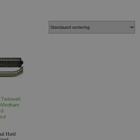
Twinwall
/Windham
rd
erd
hal Hard
ized