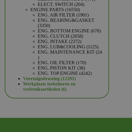
204
producten
ELECT. SWITCH
204
16550
producten
ENGINE PARTS
16550
producten
1901
ENG. AIR FILTER
1901
producten
ENG. BEARING&GASKET
3350
3350
producten
670
ENG. BOTTOM ENGINE
670
2658
producten
ENG. CLUTCH
2658
2372
producten
ENG. INTAKE
2372
producten
1125
ENG. LUB&COOLING
1125
producten
ENG. MAINTENANCE KIT
24
24
producten
170
ENG. OIL FILTER
170
38
producten
ENG. PISTON KIT
38
producten
4242
ENG. TOP ENGINE
4242
12291
producten
Voertuiguitrusting
12291
producten
Werkplaats toebehoren en
6
verbruiksartikelen
6
producten