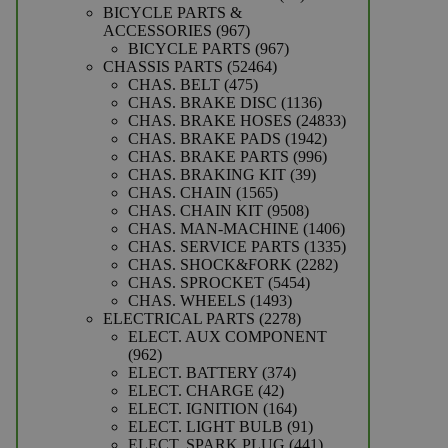
producten
BICYCLE PARTS &
967
ACCESSORIES
967
producten
967
BICYCLE PARTS
967
52464
producten
CHASSIS PARTS
52464
475
producten
CHAS. BELT
475
producten
1136
CHAS. BRAKE DISC
1136
producten
24833
CHAS. BRAKE HOSES
24833
1942
producten
CHAS. BRAKE PADS
1942
producten
996
CHAS. BRAKE PARTS
996
39
producten
CHAS. BRAKING KIT
39
1565
producten
CHAS. CHAIN
1565
producten
9508
CHAS. CHAIN KIT
9508
producten
1406
CHAS. MAN-MACHINE
1406
producten
1335
CHAS. SERVICE PARTS
1335
2282
producten
CHAS. SHOCK&FORK
2282
5454
producten
CHAS. SPROCKET
5454
1493
producten
CHAS. WHEELS
1493
producten
2278
ELECTRICAL PARTS
2278
producten
ELECT. AUX COMPONENT
962
962
producten
374
ELECT. BATTERY
374
42
producten
ELECT. CHARGE
42
producten
164
ELECT. IGNITION
164
producten
91
ELECT. LIGHT BULB
91
producten
441
ELECT. SPARK PLUG
441