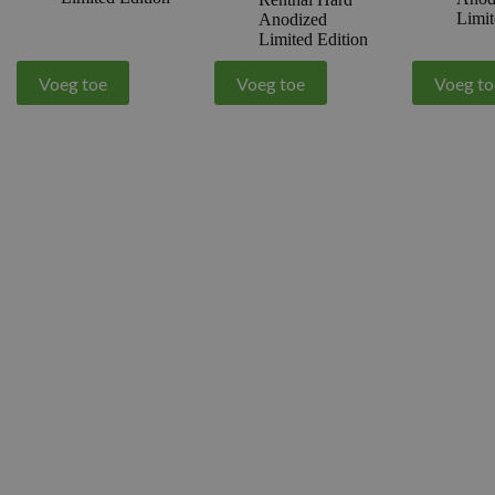
Limit
Anodized
Limited Edition
Voeg toe
Voeg toe
Voeg to