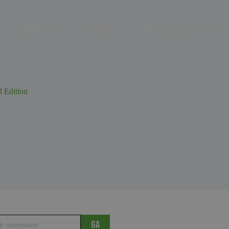
s
Onderhoud
Shop
Motor Occasions
Aanh
 Edition
Ga