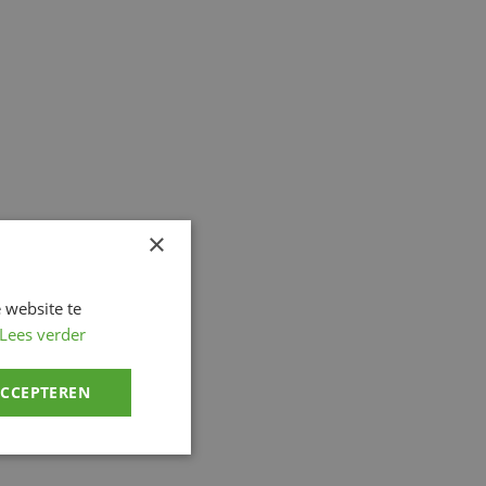
×
 website te
Lees verder
ACCEPTEREN