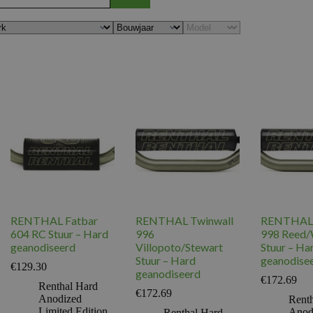
RENTHAL Fatbar
RENTHAL Twinwall
RENTHAL 
604 RC Stuur – Hard
996
998 Reed
geanodiseerd
Villopoto/Stewart
Stuur – Ha
Stuur – Hard
geanodise
€
129.30
geanodiseerd
€
172.69
Renthal Hard
€
172.69
Anodized
Rent
Limited Edition
Anod
Renthal Hard