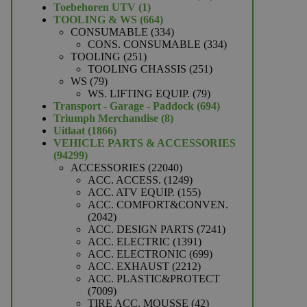
1
producten
Toebehoren UTV
1
product
664
TOOLING & WS
664
producten
334
CONSUMABLE
334
producten
334
CONS. CONSUMABLE
334
251
producten
TOOLING
251
producten
251
TOOLING CHASSIS
251
79
producten
WS
79
producten
79
WS. LIFTING EQUIP.
79
producten
694
Transport - Garage - Paddock
694
8
producten
Triumph Merchandise
8
1866
producten
Uitlaat
1866
producten
VEHICLE PARTS & ACCESSORIES
94299
94299
producten
22040
ACCESSORIES
22040
producten
1249
ACC. ACCESS.
1249
producten
155
ACC. ATV EQUIP.
155
producten
ACC. COMFORT&CONVEN.
2042
2042
producten
7241
ACC. DESIGN PARTS
7241
1391
producten
ACC. ELECTRIC
1391
producten
699
ACC. ELECTRONIC
699
2212
producten
ACC. EXHAUST
2212
producten
ACC. PLASTIC&PROTECT
7009
7009
producten
42
TIRE ACC. MOUSSE
42