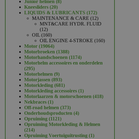
product
8
Junior helmen
8
20
producten
Kneesliders
20
producten
172
LIQUIDS & LUBRICANTS
172
producten
12
MAINTENANCE & CARE
12
producten
MNT&CARE HYDR. FLUID
12
12
producten
160
OIL
160
producten
160
OIL ENGINE 4-STROKE
160
19064
producten
Motor
19064
producten
1388
Motorbroeken
1388
producten
1174
Motorhandschoenen
1174
producten
Motorhelm accessoires en onderdelen
295
295
producten
9
Motorhelmen
9
producten
893
Motorjassen
893
producten
681
Motorkleding
681
producten
1
Motorkleding accessoires
1
product
418
Motorlaarzen & motorschoenen
418
1
producten
Nekbraces
1
product
373
Off-road helmen
373
producten
4
Onderhoudsproducten
4
1121
producten
Opruiming
1121
producten
Opruiming Motorkleding & Helmen
214
214
producten
1
Opruiming Voertuiguitrusting
1