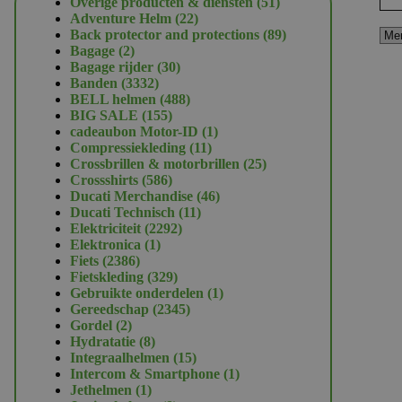
51
Overige producten & diensten
51
22
producten
Adventure Helm
22
producten
89
Back protector and protections
89
2
producten
Bagage
2
producten
30
Bagage rijder
30
3332
producten
Banden
3332
producten
488
BELL helmen
488
155
producten
BIG SALE
155
producten
1
cadeaubon Motor-ID
1
11
product
Compressiekleding
11
producten
25
Crossbrillen & motorbrillen
25
586
producten
Crossshirts
586
producten
46
Ducati Merchandise
46
11
producten
Ducati Technisch
11
2292
producten
Elektriciteit
2292
1
producten
Elektronica
1
2386
product
Fiets
2386
producten
329
Fietskleding
329
producten
1
Gebruikte onderdelen
1
2345
product
Gereedschap
2345
2
producten
Gordel
2
producten
8
Hydratatie
8
producten
15
Integraalhelmen
15
producten
1
Intercom & Smartphone
1
1
product
Jethelmen
1