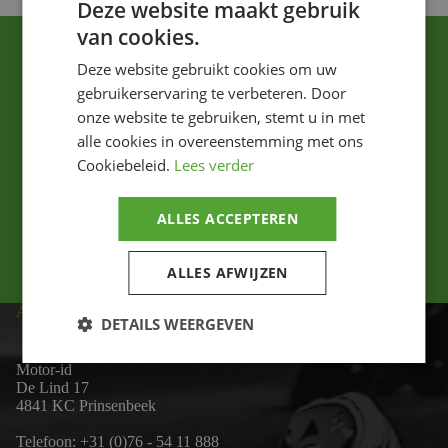
Deze website maakt gebruik
van cookies.
Deze website gebruikt cookies om uw
gebruikerservaring te verbeteren. Door
onze website te gebruiken, stemt u in met
alle cookies in overeenstemming met ons
Cookiebeleid.
Lees verder
Ik ga akkoord met het privacybeleid.
Versturen
ALLES ACCEPTEREN
ALLES AFWIJZEN
ADRES
DETAILS WEERGEVEN
Motor-id
De Lind 17
4841 KC Prinsenbeek
Telefoon:
+31 (0)76 - 54 11 888