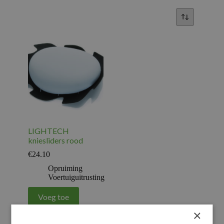
LIGHTECH
kniesliders rood
€
24.10
Opruiming
Voertuiguitrusting
Voeg toe
×