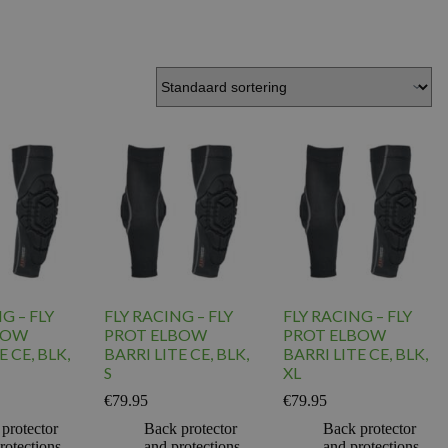
G – FLY
FLY RACING – FLY
FLY RACING – FLY
BOW
PROT ELBOW
PROT ELBOW
E CE, BLK,
BARRI LITE CE, BLK,
BARRI LITE CE, BLK,
S
XL
€
79.95
€
79.95
protector
Back protector
Back protector
rotections
,
and protections
,
and protections
,