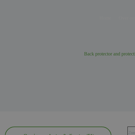
Ga
naar
de
Home
Over on
inhoud
Back protector and protect