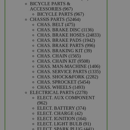
producten
BICYCLE PARTS &
967
ACCESSORIES
967
producten
967
BICYCLE PARTS
967
52464
producten
CHASSIS PARTS
52464
475
producten
CHAS. BELT
475
producten
1136
CHAS. BRAKE DISC
1136
producten
24833
CHAS. BRAKE HOSES
24833
1942
producten
CHAS. BRAKE PADS
1942
producten
996
CHAS. BRAKE PARTS
996
39
producten
CHAS. BRAKING KIT
39
1565
producten
CHAS. CHAIN
1565
producten
9508
CHAS. CHAIN KIT
9508
producten
1406
CHAS. MAN-MACHINE
1406
producten
1335
CHAS. SERVICE PARTS
1335
2282
producten
CHAS. SHOCK&FORK
2282
5454
producten
CHAS. SPROCKET
5454
1493
producten
CHAS. WHEELS
1493
producten
2278
ELECTRICAL PARTS
2278
producten
ELECT. AUX COMPONENT
962
962
producten
374
ELECT. BATTERY
374
42
producten
ELECT. CHARGE
42
producten
164
ELECT. IGNITION
164
producten
91
ELECT. LIGHT BULB
91
producten
441
ELECT. SPARK PLUG
441