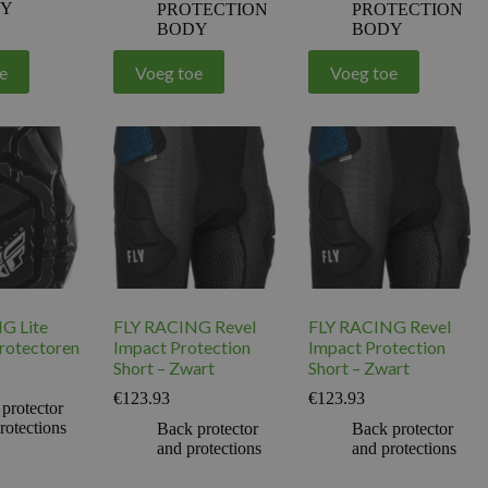
DY
PROTECTION
PROTECTION
BODY
BODY
e
Voeg toe
Voeg toe
G Lite
FLY RACING Revel
FLY RACING Revel
rotectoren
Impact Protection
Impact Protection
Short – Zwart
Short – Zwart
€
123.93
€
123.93
protector
rotections
Back protector
Back protector
and protections
and protections