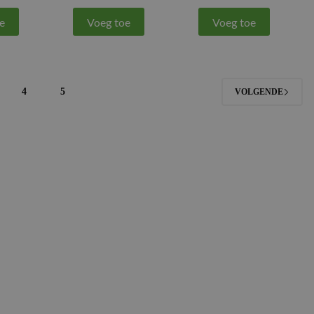
e
Voeg toe
Voeg toe
4
5
VOLGENDE