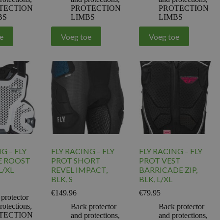
TECTION
PROTECTION
PROTECTION
BS
LIMBS
LIMBS
e
Voeg toe
Voeg toe
G – FLY
FLY RACING – FLY
FLY RACING – FLY
E ROOST
PROT SHORT
PROT VEST
L/XL
REVEL IMPACT,
BARRICADE ZIP,
BLK, S
BLK, L/XL
€
149.96
€
79.95
protector
rotections
,
Back protector
Back protector
TECTION
and protections
,
and protections
,