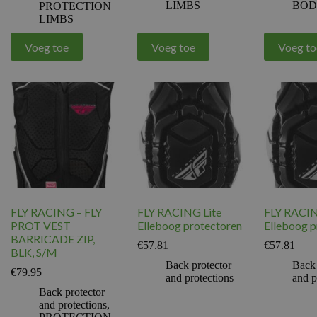
LIMBS
BO
PROTECTION
LIMBS
Voeg toe
Voeg toe
Voeg to
FLY RACING – FLY
FLY RACING Lite
FLY RACIN
PROT VEST
Elleboog protectoren
Elleboog p
BARRICADE ZIP,
€
57.81
€
57.81
BLK, S/M
Back protector
Back 
€
79.95
and protections
and p
Back protector
and protections
,