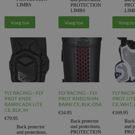
LIMBS
PROTECTION
PRO
LIMBS
LIM
Voeg toe
Voeg toe
Voeg to
FLY RACING – FLY
FLY RACING – FLY
FLY RACIN
PROT KNEE
PROT KNEE/SHIN
PROT LIT
BARRICADE LITE
BARRI CE, BLK, OSA
CE, WHT, 
CE, BLK, M
€
34.95
€
169.95
€
79.95
Back protector
Back 
and protections
,
and p
Back protector
PROTECTION
PRO
and protections
,