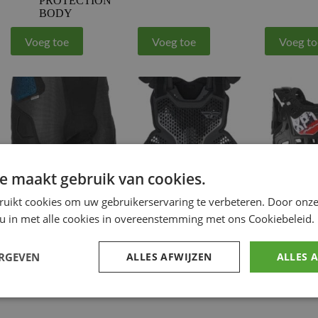
PROTECTION
BODY
Voeg toe
Voeg toe
Voeg to
e maakt gebruik van cookies.
ruikt cookies om uw gebruikerservaring te verbeteren. Door onze
FLY RACING Revel
FLY RACING Revel
POLISPOR
 u in met alle cookies in overeenstemming met ons Cookiebeleid.
Impact Protection
Lite Body protector –
protector 
Short – Zwart
Zwart
zwart/silve
€
123.93
€
140.45
€
65.75
ERGEVEN
ALLES AFWIJZEN
ALLES 
Back protector
Back protector
Back 
and protections
and protections
and p