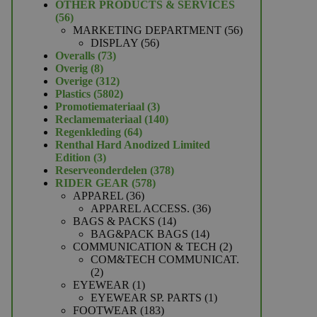
product
OTHER PRODUCTS & SERVICES
56
56
producten
56
MARKETING DEPARTMENT
56
56
producten
DISPLAY
56
73
producten
Overalls
73
8
producten
Overig
8
producten
312
Overige
312
producten
5802
Plastics
5802
producten
3
Promotiemateriaal
3
producten
140
Reclamemateriaal
140
64
producten
Regenkleding
64
producten
Renthal Hard Anodized Limited
3
Edition
3
producten
378
Reserveonderdelen
378
578
producten
RIDER GEAR
578
36
producten
APPAREL
36
producten
36
APPAREL ACCESS.
36
14
producten
BAGS & PACKS
14
producten
14
BAG&PACK BAGS
14
producten
2
COMMUNICATION & TECH
2
producten
COM&TECH COMMUNICAT.
2
2
producten
1
EYEWEAR
1
product
1
EYEWEAR SP. PARTS
1
183
product
FOOTWEAR
183