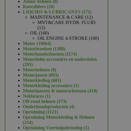
product
8
Junior helmen
8
20
producten
Kneesliders
20
producten
172
LIQUIDS & LUBRICANTS
172
producten
12
MAINTENANCE & CARE
12
producten
MNT&CARE HYDR. FLUID
12
12
producten
160
OIL
160
producten
160
OIL ENGINE 4-STROKE
160
19064
producten
Motor
19064
producten
1388
Motorbroeken
1388
producten
1174
Motorhandschoenen
1174
producten
Motorhelm accessoires en onderdelen
295
295
producten
9
Motorhelmen
9
producten
893
Motorjassen
893
producten
681
Motorkleding
681
producten
1
Motorkleding accessoires
1
product
418
Motorlaarzen & motorschoenen
418
1
producten
Nekbraces
1
product
373
Off-road helmen
373
producten
4
Onderhoudsproducten
4
1121
producten
Opruiming
1121
producten
Opruiming Motorkleding & Helmen
214
214
producten
1
Opruiming Voertuiguitrusting
1