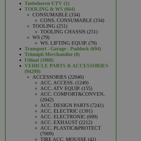
1
producten
Toebehoren UTV
1
product
664
TOOLING & WS
664
producten
334
CONSUMABLE
334
producten
334
CONS. CONSUMABLE
334
251
producten
TOOLING
251
producten
251
TOOLING CHASSIS
251
79
producten
WS
79
producten
79
WS. LIFTING EQUIP.
79
producten
694
Transport - Garage - Paddock
694
8
producten
Triumph Merchandise
8
1866
producten
Uitlaat
1866
producten
VEHICLE PARTS & ACCESSORIES
94299
94299
producten
22040
ACCESSORIES
22040
producten
1249
ACC. ACCESS.
1249
producten
155
ACC. ATV EQUIP.
155
producten
ACC. COMFORT&CONVEN.
2042
2042
producten
7241
ACC. DESIGN PARTS
7241
1391
producten
ACC. ELECTRIC
1391
producten
699
ACC. ELECTRONIC
699
2212
producten
ACC. EXHAUST
2212
producten
ACC. PLASTIC&PROTECT
7009
7009
producten
42
TIRE ACC. MOUSSE
42