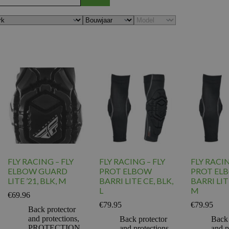
FLY RACING – FLY
FLY RACING – FLY
FLY RACIN
ELBOW GUARD
PROT ELBOW
PROT EL
LITE ’21, BLK, M
BARRI LITE CE, BLK,
BARRI LIT
L
M
€
69.96
€
79.95
€
79.95
Back protector
and protections
,
Back protector
Back 
PROTECTION
and protections
,
and p