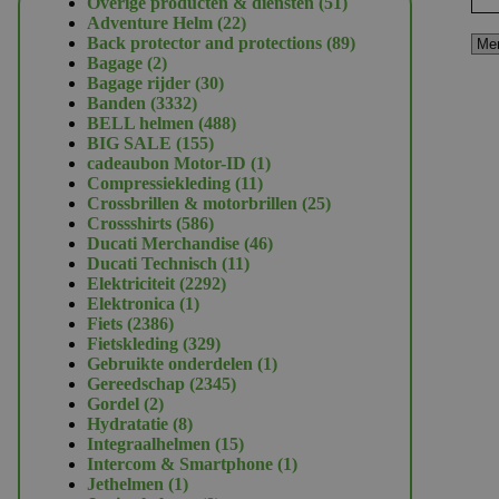
51
Overige producten & diensten
51
22
producten
Adventure Helm
22
producten
89
Back protector and protections
89
2
producten
Bagage
2
producten
30
Bagage rijder
30
3332
producten
Banden
3332
producten
488
BELL helmen
488
155
producten
BIG SALE
155
producten
1
cadeaubon Motor-ID
1
11
product
Compressiekleding
11
producten
25
Crossbrillen & motorbrillen
25
586
producten
Crossshirts
586
producten
46
Ducati Merchandise
46
11
producten
Ducati Technisch
11
2292
producten
Elektriciteit
2292
1
producten
Elektronica
1
2386
product
Fiets
2386
producten
329
Fietskleding
329
producten
1
Gebruikte onderdelen
1
2345
product
Gereedschap
2345
2
producten
Gordel
2
producten
8
Hydratatie
8
producten
15
Integraalhelmen
15
producten
1
Intercom & Smartphone
1
1
product
Jethelmen
1