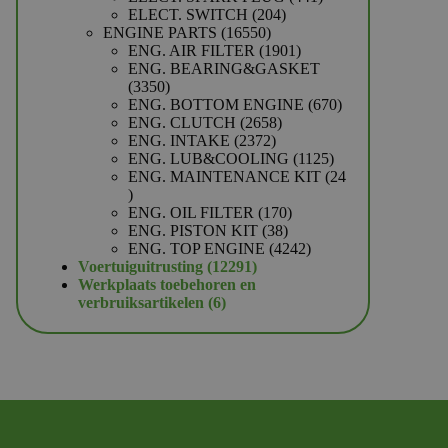
204
producten
ELECT. SWITCH
204
16550
producten
ENGINE PARTS
16550
producten
1901
ENG. AIR FILTER
1901
producten
ENG. BEARING&GASKET
3350
3350
producten
670
ENG. BOTTOM ENGINE
670
2658
producten
ENG. CLUTCH
2658
2372
producten
ENG. INTAKE
2372
producten
1125
ENG. LUB&COOLING
1125
producten
ENG. MAINTENANCE KIT
24
24
producten
170
ENG. OIL FILTER
170
38
producten
ENG. PISTON KIT
38
producten
4242
ENG. TOP ENGINE
4242
12291
producten
Voertuiguitrusting
12291
producten
Werkplaats toebehoren en
6
verbruiksartikelen
6
producten