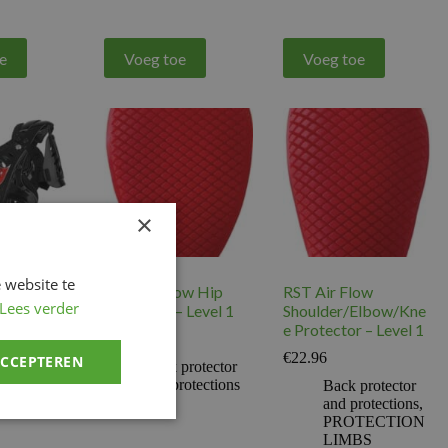
e
Voeg toe
Voeg toe
×
 website te
T Body
RST Air Flow Hip
RST Air Flow
Lees verder
xp1 mini
Protector – Level 1
Shoulder/Elbow/Kne
r junior
e Protector – Level 1
€
18.97
€
22.96
ACCEPTEREN
Back protector
and protections
protector
Back protector
rotections
and protections
,
PROTECTION
LIMBS