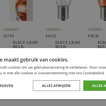
OSRAM –
OSRAM –
OSRAM –
€
27.83
€
14.52
€
36.30
ELECT. LIGHT
ELECT. LIGHT
ELE
BULB
,
BULB
,
BUL
Elektriciteit
Elektriciteit
Elektr
e maakt gebruik van cookies.
Voeg toe
Voeg toe
Voeg to
ruikt cookies om uw gebruikerservaring te verbeteren. Door onze
 u in met alle cookies in overeenstemming met ons Cookiebeleid.
1
2
3
ERGEVEN
ALLES AFWIJZEN
ALLES 