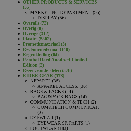
product
OTHER PRODUCTS & SERVICES
56
56
producten
56
MARKETING DEPARTMENT
56
56
producten
DISPLAY
56
73
producten
Overalls
73
8
producten
Overig
8
producten
312
Overige
312
producten
5802
Plastics
5802
producten
3
Promotiemateriaal
3
producten
140
Reclamemateriaal
140
64
producten
Regenkleding
64
producten
Renthal Hard Anodized Limited
3
Edition
3
producten
378
Reserveonderdelen
378
578
producten
RIDER GEAR
578
36
producten
APPAREL
36
producten
36
APPAREL ACCESS.
36
14
producten
BAGS & PACKS
14
producten
14
BAG&PACK BAGS
14
producten
2
COMMUNICATION & TECH
2
producten
COM&TECH COMMUNICAT.
2
2
producten
1
EYEWEAR
1
product
1
EYEWEAR SP. PARTS
1
183
product
FOOTWEAR
183