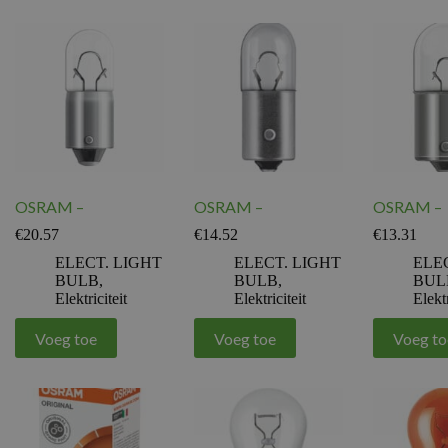
OSRAM –
OSRAM –
OSRAM –
€
20.57
€
14.52
€
13.31
ELECT. LIGHT
ELECT. LIGHT
ELE
BULB
,
BULB
,
BUL
Elektriciteit
Elektriciteit
Elektr
Voeg toe
Voeg toe
Voeg to