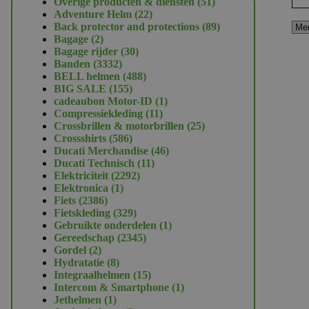
51
Overige producten & diensten
51
22
producten
Adventure Helm
22
producten
89
Back protector and protections
89
2
producten
Bagage
2
producten
30
Bagage rijder
30
3332
producten
Banden
3332
producten
488
BELL helmen
488
155
producten
BIG SALE
155
producten
1
cadeaubon Motor-ID
1
11
product
Compressiekleding
11
producten
25
Crossbrillen & motorbrillen
25
586
producten
Crossshirts
586
producten
46
Ducati Merchandise
46
11
producten
Ducati Technisch
11
2292
producten
Elektriciteit
2292
1
producten
Elektronica
1
2386
product
Fiets
2386
producten
329
Fietskleding
329
producten
1
Gebruikte onderdelen
1
2345
product
Gereedschap
2345
2
producten
Gordel
2
producten
8
Hydratatie
8
producten
15
Integraalhelmen
15
producten
1
Intercom & Smartphone
1
1
product
Jethelmen
1