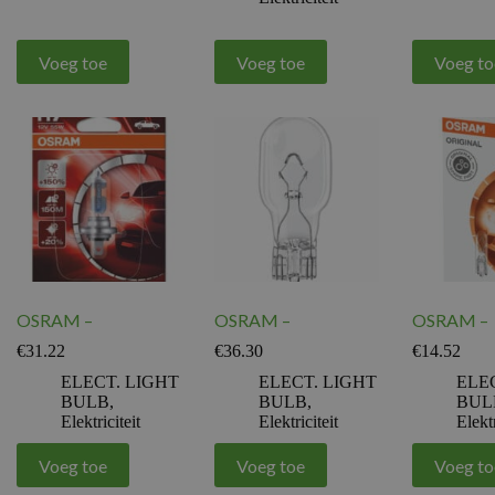
Voeg toe
Voeg toe
Voeg to
OSRAM –
OSRAM –
OSRAM –
€
31.22
€
36.30
€
14.52
ELECT. LIGHT
ELECT. LIGHT
ELE
BULB
,
BULB
,
BUL
Elektriciteit
Elektriciteit
Elektr
Voeg toe
Voeg toe
Voeg to