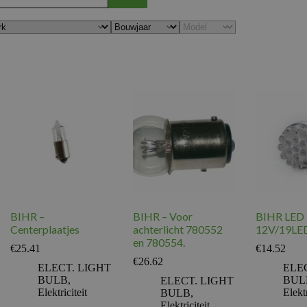
BIHR –
BIHR – Voor
BIHR LED
Centerplaatjes
achterlicht 780552
12V/19LE
en 780554.
€
25.41
€
14.52
€
26.62
ELECT. LIGHT
ELE
BULB
,
BUL
ELECT. LIGHT
Elektriciteit
Elektr
BULB
,
Elektriciteit