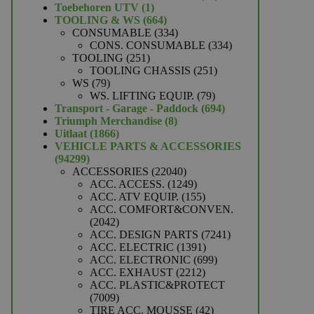
1
producten
Toebehoren UTV
1
product
664
TOOLING & WS
664
producten
334
CONSUMABLE
334
producten
334
CONS. CONSUMABLE
334
251
producten
TOOLING
251
producten
251
TOOLING CHASSIS
251
79
producten
WS
79
producten
79
WS. LIFTING EQUIP.
79
producten
694
Transport - Garage - Paddock
694
8
producten
Triumph Merchandise
8
1866
producten
Uitlaat
1866
producten
VEHICLE PARTS & ACCESSORIES
94299
94299
producten
22040
ACCESSORIES
22040
producten
1249
ACC. ACCESS.
1249
producten
155
ACC. ATV EQUIP.
155
producten
ACC. COMFORT&CONVEN.
2042
2042
producten
7241
ACC. DESIGN PARTS
7241
1391
producten
ACC. ELECTRIC
1391
producten
699
ACC. ELECTRONIC
699
2212
producten
ACC. EXHAUST
2212
producten
ACC. PLASTIC&PROTECT
7009
7009
producten
42
TIRE ACC. MOUSSE
42