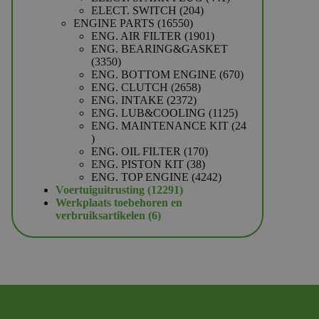
204
producten
ELECT. SWITCH
204
16550
producten
ENGINE PARTS
16550
producten
1901
ENG. AIR FILTER
1901
producten
ENG. BEARING&GASKET
3350
3350
producten
670
ENG. BOTTOM ENGINE
670
2658
producten
ENG. CLUTCH
2658
2372
producten
ENG. INTAKE
2372
producten
1125
ENG. LUB&COOLING
1125
producten
ENG. MAINTENANCE KIT
24
24
producten
170
ENG. OIL FILTER
170
38
producten
ENG. PISTON KIT
38
producten
4242
ENG. TOP ENGINE
4242
12291
producten
Voertuiguitrusting
12291
producten
Werkplaats toebehoren en
6
verbruiksartikelen
6
producten