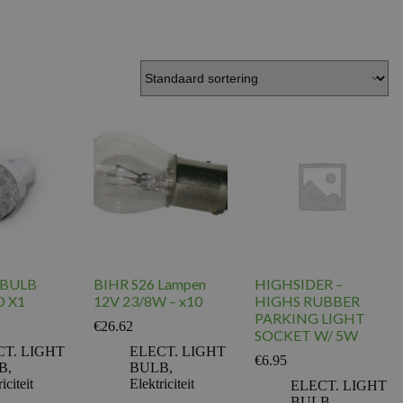
 BULB
BIHR S26 Lampen
HIGHSIDER –
D X1
12V 23/8W – x10
HIGHS RUBBER
PARKING LIGHT
€
26.62
SOCKET W/ 5W
CT. LIGHT
ELECT. LIGHT
€
6.95
B
,
BULB
,
iciteit
Elektriciteit
ELECT. LIGHT
BULB
,