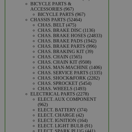
producten
BICYCLE PARTS &
967
ACCESSORIES
967
producten
967
BICYCLE PARTS
967
52464
producten
CHASSIS PARTS
52464
475
producten
CHAS. BELT
475
producten
1136
CHAS. BRAKE DISC
1136
producten
24833
CHAS. BRAKE HOSES
24833
1942
producten
CHAS. BRAKE PADS
1942
producten
996
CHAS. BRAKE PARTS
996
39
producten
CHAS. BRAKING KIT
39
1565
producten
CHAS. CHAIN
1565
producten
9508
CHAS. CHAIN KIT
9508
producten
1406
CHAS. MAN-MACHINE
1406
producten
1335
CHAS. SERVICE PARTS
1335
2282
producten
CHAS. SHOCK&FORK
2282
5454
producten
CHAS. SPROCKET
5454
1493
producten
CHAS. WHEELS
1493
producten
2278
ELECTRICAL PARTS
2278
producten
ELECT. AUX COMPONENT
962
962
producten
374
ELECT. BATTERY
374
42
producten
ELECT. CHARGE
42
producten
164
ELECT. IGNITION
164
producten
91
ELECT. LIGHT BULB
91
producten
441
ELECT. SPARK PLUG
441