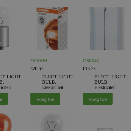
OSRAM –
OSRAM –
€
20.57
€
15.73
CT. LIGHT
ELECT. LIGHT
ELECT. LIGHT
B
,
BULB
,
BULB
,
iciteit
Elektriciteit
Elektriciteit
e
Voeg toe
Voeg toe