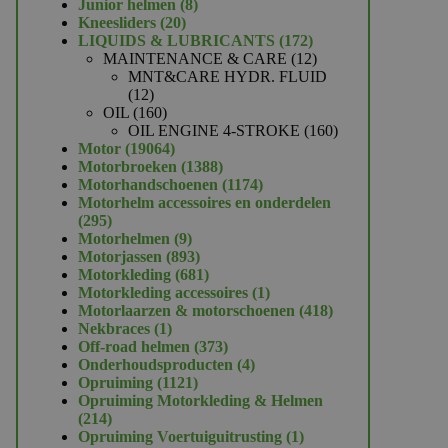
product
8
Junior helmen
8
20
producten
Kneesliders
20
producten
172
LIQUIDS & LUBRICANTS
172
producten
12
MAINTENANCE & CARE
12
producten
MNT&CARE HYDR. FLUID
12
12
producten
160
OIL
160
producten
160
OIL ENGINE 4-STROKE
160
19064
producten
Motor
19064
producten
1388
Motorbroeken
1388
producten
1174
Motorhandschoenen
1174
producten
Motorhelm accessoires en onderdelen
295
295
producten
9
Motorhelmen
9
producten
893
Motorjassen
893
producten
681
Motorkleding
681
producten
1
Motorkleding accessoires
1
product
418
Motorlaarzen & motorschoenen
418
1
producten
Nekbraces
1
product
373
Off-road helmen
373
producten
4
Onderhoudsproducten
4
1121
producten
Opruiming
1121
producten
Opruiming Motorkleding & Helmen
214
214
producten
1
Opruiming Voertuiguitrusting
1