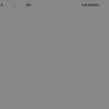
4
…
351
VOLGENDE