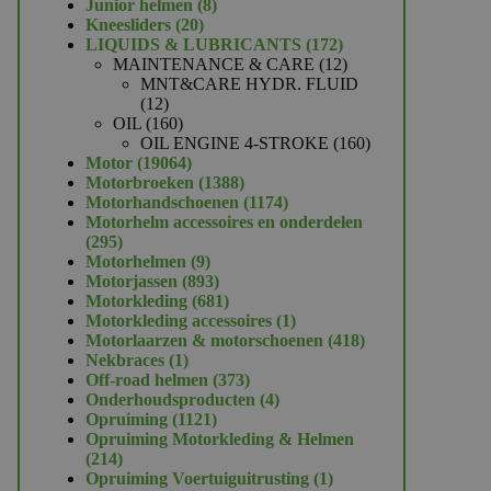
product
8
Junior helmen
8
20
producten
Kneesliders
20
producten
172
LIQUIDS & LUBRICANTS
172
producten
12
MAINTENANCE & CARE
12
producten
MNT&CARE HYDR. FLUID
12
12
producten
160
OIL
160
producten
160
OIL ENGINE 4-STROKE
160
19064
producten
Motor
19064
producten
1388
Motorbroeken
1388
producten
1174
Motorhandschoenen
1174
producten
Motorhelm accessoires en onderdelen
295
295
producten
9
Motorhelmen
9
producten
893
Motorjassen
893
producten
681
Motorkleding
681
producten
1
Motorkleding accessoires
1
product
418
Motorlaarzen & motorschoenen
418
1
producten
Nekbraces
1
product
373
Off-road helmen
373
producten
4
Onderhoudsproducten
4
1121
producten
Opruiming
1121
producten
Opruiming Motorkleding & Helmen
214
214
producten
1
Opruiming Voertuiguitrusting
1