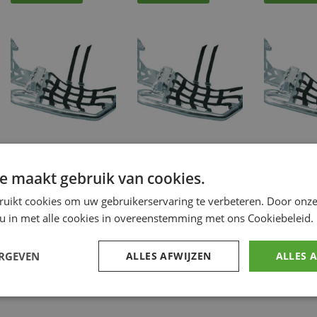
ART NERF-BAR
ART NERF-BAR
ART NER
EVO 1
EVO 1
EVO 1
e maakt gebruik van cookies.
€
277.46
€
272.74
€
257.13
ruikt cookies om uw gebruikerservaring te verbeteren. Door onze
ACC.
ACC.
ACC
 u in met alle cookies in overeenstemming met ons Cookiebeleid.
PLASTIC&PROTECT
,
PLASTIC&PROTECT
,
PLA
Voertuiguitrusting
Voertuiguitrusting
Voert
ERGEVEN
ALLES AFWIJZEN
ALLES 
Voeg toe
Voeg toe
Voeg to