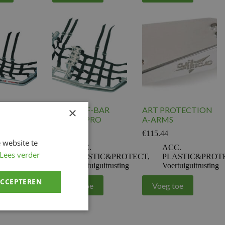
×
F-BAR
ART NERF-BAR
ART PROTECTION
RACING PRO
A-ARMS
€
267.90
€
115.44
 website te
.
ACC.
ACC.
Lees verder
STIC&PROTECT
,
PLASTIC&PROTECT
,
PLASTIC&PROT
uiguitrusting
Voertuiguitrusting
Voertuiguitrusting
ACCEPTEREN
e
Voeg toe
Voeg toe