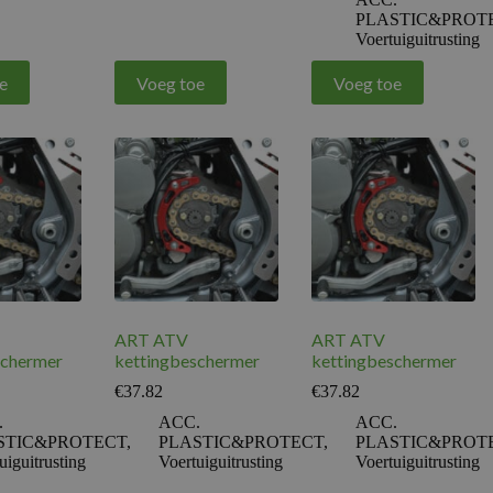
PLASTIC&PROT
Voertuiguitrusting
e
Voeg toe
Voeg toe
ART ATV
ART ATV
schermer
kettingbeschermer
kettingbeschermer
€
37.82
€
37.82
.
ACC.
ACC.
STIC&PROTECT
,
PLASTIC&PROTECT
,
PLASTIC&PROT
uiguitrusting
Voertuiguitrusting
Voertuiguitrusting