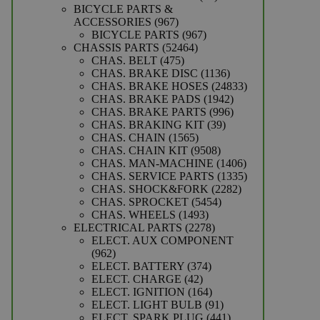
producten
BICYCLE PARTS &
967
ACCESSORIES
967
producten
967
BICYCLE PARTS
967
52464
producten
CHASSIS PARTS
52464
475
producten
CHAS. BELT
475
producten
1136
CHAS. BRAKE DISC
1136
producten
24833
CHAS. BRAKE HOSES
24833
1942
producten
CHAS. BRAKE PADS
1942
producten
996
CHAS. BRAKE PARTS
996
39
producten
CHAS. BRAKING KIT
39
1565
producten
CHAS. CHAIN
1565
producten
9508
CHAS. CHAIN KIT
9508
producten
1406
CHAS. MAN-MACHINE
1406
producten
1335
CHAS. SERVICE PARTS
1335
2282
producten
CHAS. SHOCK&FORK
2282
5454
producten
CHAS. SPROCKET
5454
1493
producten
CHAS. WHEELS
1493
producten
2278
ELECTRICAL PARTS
2278
producten
ELECT. AUX COMPONENT
962
962
producten
374
ELECT. BATTERY
374
42
producten
ELECT. CHARGE
42
producten
164
ELECT. IGNITION
164
producten
91
ELECT. LIGHT BULB
91
producten
441
ELECT. SPARK PLUG
441