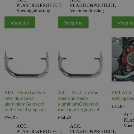
PLASTIC&PROTECT
,
PLASTIC&PROTECT
,
Voertuiguitrusting
Voertuiguitrusting
Voeg toe
Voeg toe
Voeg to
ART – Grab barVan
ART – Grab barVan
ART ATV
zeer duurzaam
zeer duurzaam
kettingbe
aluminiumGeleverd
aluminiumGeleverd
€
37.82
met bevestigingsset
met bevestigingsset
ACC
€
56.03
€
54.45
PLA
Voert
ACC.
ACC.
PLASTIC&PROTECT
,
PLASTIC&PROTECT
,