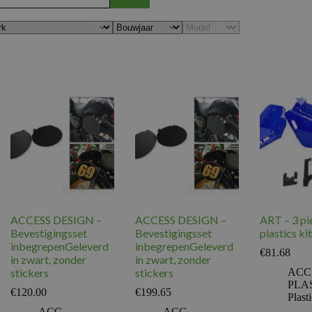
ACCESS DESIGN –
ACCESS DESIGN –
ART – 3 pi
Bevestigingsset
Bevestigingsset
plastics kit
inbegrepenGeleverd
inbegrepenGeleverd
€
81.68
in zwart, zonder
in zwart, zonder
stickers
stickers
ACC
PLA
€
120.00
€
199.65
Plast
ACC.
ACC.