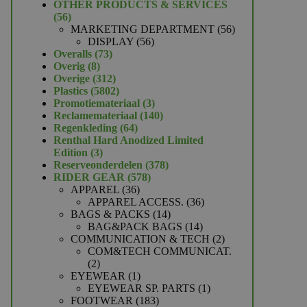
product
OTHER PRODUCTS & SERVICES
56
56
producten
56
MARKETING DEPARTMENT
56
56
producten
DISPLAY
56
73
producten
Overalls
73
8
producten
Overig
8
producten
312
Overige
312
producten
5802
Plastics
5802
producten
3
Promotiemateriaal
3
producten
140
Reclamemateriaal
140
64
producten
Regenkleding
64
producten
Renthal Hard Anodized Limited
3
Edition
3
producten
378
Reserveonderdelen
378
578
producten
RIDER GEAR
578
36
producten
APPAREL
36
producten
36
APPAREL ACCESS.
36
14
producten
BAGS & PACKS
14
producten
14
BAG&PACK BAGS
14
producten
2
COMMUNICATION & TECH
2
producten
COM&TECH COMMUNICAT.
2
2
producten
1
EYEWEAR
1
product
1
EYEWEAR SP. PARTS
1
183
product
FOOTWEAR
183