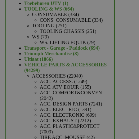
1
producten
Toebehoren UTV
1
product
664
TOOLING & WS
664
producten
334
CONSUMABLE
334
producten
334
CONS. CONSUMABLE
334
251
producten
TOOLING
251
producten
251
TOOLING CHASSIS
251
79
producten
WS
79
producten
79
WS. LIFTING EQUIP.
79
producten
694
Transport - Garage - Paddock
694
8
producten
Triumph Merchandise
8
1866
producten
Uitlaat
1866
producten
VEHICLE PARTS & ACCESSORIES
94299
94299
producten
22040
ACCESSORIES
22040
producten
1249
ACC. ACCESS.
1249
producten
155
ACC. ATV EQUIP.
155
producten
ACC. COMFORT&CONVEN.
2042
2042
producten
7241
ACC. DESIGN PARTS
7241
1391
producten
ACC. ELECTRIC
1391
producten
699
ACC. ELECTRONIC
699
2212
producten
ACC. EXHAUST
2212
producten
ACC. PLASTIC&PROTECT
7009
7009
producten
42
TIRE ACC. MOUSSE
42