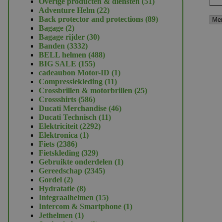
51
Overige producten & diensten
51
22
producten
Adventure Helm
22
producten
89
Back protector and protections
89
2
producten
Bagage
2
producten
30
Bagage rijder
30
3332
producten
Banden
3332
producten
488
BELL helmen
488
155
producten
BIG SALE
155
producten
1
cadeaubon Motor-ID
1
11
product
Compressiekleding
11
producten
25
Crossbrillen & motorbrillen
25
586
producten
Crossshirts
586
producten
46
Ducati Merchandise
46
11
producten
Ducati Technisch
11
2292
producten
Elektriciteit
2292
1
producten
Elektronica
1
2386
product
Fiets
2386
producten
329
Fietskleding
329
producten
1
Gebruikte onderdelen
1
2345
product
Gereedschap
2345
2
producten
Gordel
2
producten
8
Hydratatie
8
producten
15
Integraalhelmen
15
producten
1
Intercom & Smartphone
1
1
product
Jethelmen
1