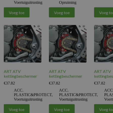
Voertuiguitrusting
Opruiming
Voeg toe
Voeg toe
Voeg to
ART ATV
ART ATV
ART ATV
kettingbeschermer
kettingbeschermer
kettingbe
€
37.82
€
37.82
€
37.82
ACC.
ACC.
ACC
PLASTIC&PROTECT
,
PLASTIC&PROTECT
,
PLA
Voertuiguitrusting
Voertuiguitrusting
Voert
Voeg toe
Voeg toe
Voeg to