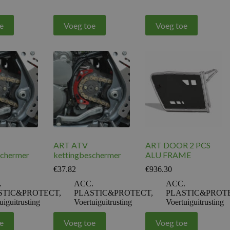
e
Voeg toe
Voeg toe
ART ATV
ART DOOR 2 PCS
schermer
kettingbeschermer
ALU FRAME
€
37.82
€
936.30
.
ACC.
ACC.
STIC&PROTECT
,
PLASTIC&PROTECT
,
PLASTIC&PROT
uiguitrusting
Voertuiguitrusting
Voertuiguitrusting
e
Voeg toe
Voeg toe