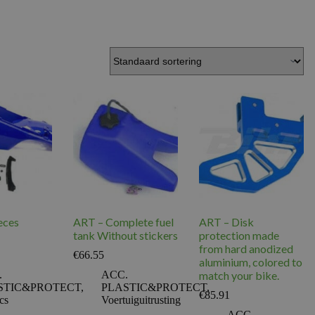
eces
ART – Complete fuel
ART – Disk
tank Without stickers
protection made
from hard anodized
€
66.55
aluminium, colored to
.
ACC.
match your bike.
STIC&PROTECT
,
PLASTIC&PROTECT
,
€
85.91
ics
Voertuiguitrusting
ACC.