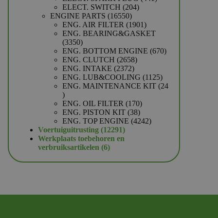
204
producten
ELECT. SWITCH
204
16550
producten
ENGINE PARTS
16550
producten
1901
ENG. AIR FILTER
1901
producten
ENG. BEARING&GASKET
3350
3350
producten
670
ENG. BOTTOM ENGINE
670
2658
producten
ENG. CLUTCH
2658
2372
producten
ENG. INTAKE
2372
producten
1125
ENG. LUB&COOLING
1125
producten
ENG. MAINTENANCE KIT
24
24
producten
170
ENG. OIL FILTER
170
38
producten
ENG. PISTON KIT
38
producten
4242
ENG. TOP ENGINE
4242
12291
producten
Voertuiguitrusting
12291
producten
Werkplaats toebehoren en
6
verbruiksartikelen
6
producten