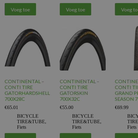
Voeg toe
Voeg toe
Voeg to
CONTINENTAL –
CONTINENTAL –
CONTINE
CONTI TIRE
CONTI TIRE
CONTI TI
GATORHARDSHELL
GATORSKIN
GRAND PR
700X28C
700X32C
SEASON 7
€
65.01
€
55.00
€
69.99
BICYCLE
BICYCLE
BIC
TIRE&TUBE
,
TIRE&TUBE
,
TIR
Fiets
Fiets
Fiets