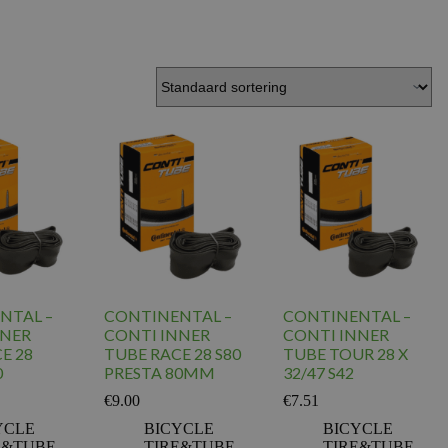
NTAL –
CONTINENTAL –
CONTINENTAL –
NNER
CONTI INNER
CONTI INNER
E 28
TUBE RACE 28 S80
TUBE TOUR 28 X
0
PRESTA 80MM
32/47 S42
€
9.00
€
7.51
YCLE
BICYCLE
BICYCLE
E&TUBE
,
TIRE&TUBE
,
TIRE&TUBE
,