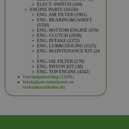
204
producten
ELECT. SWITCH
204
16550
producten
ENGINE PARTS
16550
producten
1901
ENG. AIR FILTER
1901
producten
ENG. BEARING&GASKET
3350
3350
producten
670
ENG. BOTTOM ENGINE
670
2658
producten
ENG. CLUTCH
2658
2372
producten
ENG. INTAKE
2372
producten
1125
ENG. LUB&COOLING
1125
producten
ENG. MAINTENANCE KIT
24
24
producten
170
ENG. OIL FILTER
170
38
producten
ENG. PISTON KIT
38
producten
4242
ENG. TOP ENGINE
4242
12291
producten
Voertuiguitrusting
12291
producten
Werkplaats toebehoren en
6
verbruiksartikelen
6
producten