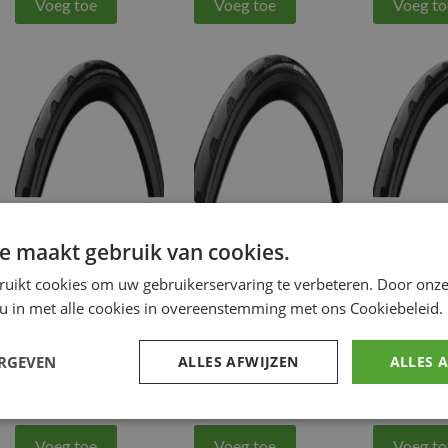
Voeg toe
Voeg toe
Voeg to
CONTINENTAL –
CONTINENTAL –
CONTINE
e maakt gebruik van cookies.
CONTI TIRE
CONTI TIRE
CONTI TI
GRAND PRIX 5000
GRAND PRIX 5000
GRAND PR
ruikt cookies om uw gebruikerservaring te verbeteren. Door onze
700X25C
700X25C
700X32C
 u in met alle cookies in overeenstemming met ons Cookiebeleid.
€
89.00
€
67.99
€
89.00
BICYCLE
BICYCLE
BIC
ERGEVEN
ALLES AFWIJZEN
ALLES 
TIRE&TUBE
TIRE&TUBE
,
TIR
Fiets
Fiets
Voeg toe
Voeg toe
Voeg to