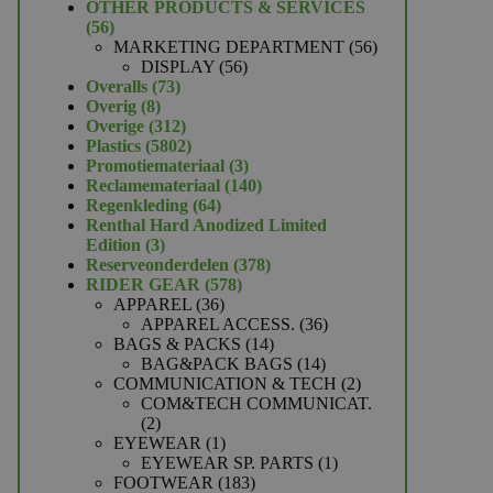
product
OTHER PRODUCTS & SERVICES
56
56
producten
56
MARKETING DEPARTMENT
56
56
producten
DISPLAY
56
73
producten
Overalls
73
8
producten
Overig
8
producten
312
Overige
312
producten
5802
Plastics
5802
producten
3
Promotiemateriaal
3
producten
140
Reclamemateriaal
140
64
producten
Regenkleding
64
producten
Renthal Hard Anodized Limited
3
Edition
3
producten
378
Reserveonderdelen
378
578
producten
RIDER GEAR
578
36
producten
APPAREL
36
producten
36
APPAREL ACCESS.
36
14
producten
BAGS & PACKS
14
producten
14
BAG&PACK BAGS
14
producten
2
COMMUNICATION & TECH
2
producten
COM&TECH COMMUNICAT.
2
2
producten
1
EYEWEAR
1
product
1
EYEWEAR SP. PARTS
1
183
product
FOOTWEAR
183