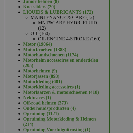
product
8
Junior helmen
8
20
producten
Kneesliders
20
producten
172
LIQUIDS & LUBRICANTS
172
producten
12
MAINTENANCE & CARE
12
producten
MNT&CARE HYDR. FLUID
12
12
producten
160
OIL
160
producten
160
OIL ENGINE 4-STROKE
160
19064
producten
Motor
19064
producten
1388
Motorbroeken
1388
producten
1174
Motorhandschoenen
1174
producten
Motorhelm accessoires en onderdelen
295
295
producten
9
Motorhelmen
9
producten
893
Motorjassen
893
producten
681
Motorkleding
681
producten
1
Motorkleding accessoires
1
product
418
Motorlaarzen & motorschoenen
418
1
producten
Nekbraces
1
product
373
Off-road helmen
373
producten
4
Onderhoudsproducten
4
1121
producten
Opruiming
1121
producten
Opruiming Motorkleding & Helmen
214
214
producten
1
Opruiming Voertuiguitrusting
1