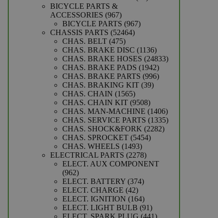
producten
BICYCLE PARTS &
967
ACCESSORIES
967
producten
967
BICYCLE PARTS
967
52464
producten
CHASSIS PARTS
52464
475
producten
CHAS. BELT
475
producten
1136
CHAS. BRAKE DISC
1136
producten
24833
CHAS. BRAKE HOSES
24833
1942
producten
CHAS. BRAKE PADS
1942
producten
996
CHAS. BRAKE PARTS
996
39
producten
CHAS. BRAKING KIT
39
1565
producten
CHAS. CHAIN
1565
producten
9508
CHAS. CHAIN KIT
9508
producten
1406
CHAS. MAN-MACHINE
1406
producten
1335
CHAS. SERVICE PARTS
1335
2282
producten
CHAS. SHOCK&FORK
2282
5454
producten
CHAS. SPROCKET
5454
1493
producten
CHAS. WHEELS
1493
producten
2278
ELECTRICAL PARTS
2278
producten
ELECT. AUX COMPONENT
962
962
producten
374
ELECT. BATTERY
374
42
producten
ELECT. CHARGE
42
producten
164
ELECT. IGNITION
164
producten
91
ELECT. LIGHT BULB
91
producten
441
ELECT. SPARK PLUG
441