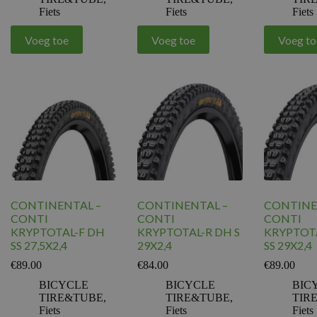
Fiets
Fiets
Fiets
Voeg toe
Voeg toe
Voeg to
CONTINENTAL –
CONTINENTAL –
CONTINE
CONTI
CONTI
CONTI
KRYPTOTAL-F DH
KRYPTOTAL-R DH S
KRYPTOT
SS 27,5X2,4
29X2,4
SS 29X2,4
€
89.00
€
84.00
€
89.00
BICYCLE
BICYCLE
BIC
TIRE&TUBE
,
TIRE&TUBE
,
TIR
Fiets
Fiets
Fiets