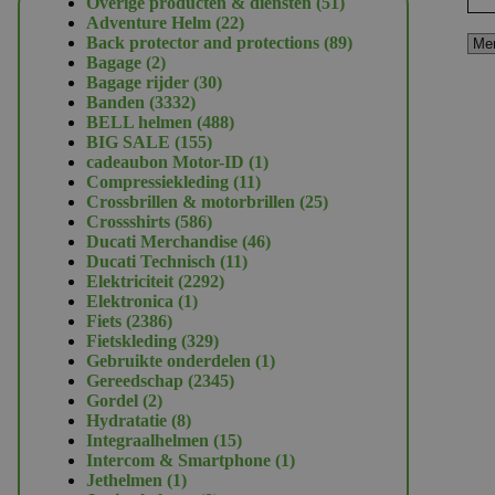
51
Overige producten & diensten
51
22
producten
Adventure Helm
22
producten
89
Back protector and protections
89
2
producten
Bagage
2
producten
30
Bagage rijder
30
3332
producten
Banden
3332
producten
488
BELL helmen
488
155
producten
BIG SALE
155
producten
1
cadeaubon Motor-ID
1
11
product
Compressiekleding
11
producten
25
Crossbrillen & motorbrillen
25
586
producten
Crossshirts
586
producten
46
Ducati Merchandise
46
11
producten
Ducati Technisch
11
2292
producten
Elektriciteit
2292
1
producten
Elektronica
1
2386
product
Fiets
2386
producten
329
Fietskleding
329
producten
1
Gebruikte onderdelen
1
2345
product
Gereedschap
2345
2
producten
Gordel
2
producten
8
Hydratatie
8
producten
15
Integraalhelmen
15
producten
1
Intercom & Smartphone
1
1
product
Jethelmen
1