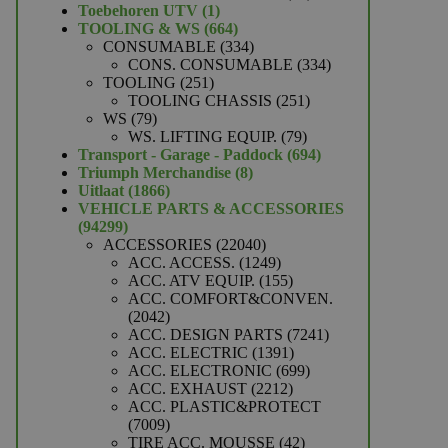
1
producten
Toebehoren UTV
1
product
664
TOOLING & WS
664
producten
334
CONSUMABLE
334
producten
334
CONS. CONSUMABLE
334
251
producten
TOOLING
251
producten
251
TOOLING CHASSIS
251
79
producten
WS
79
producten
79
WS. LIFTING EQUIP.
79
producten
694
Transport - Garage - Paddock
694
8
producten
Triumph Merchandise
8
1866
producten
Uitlaat
1866
producten
VEHICLE PARTS & ACCESSORIES
94299
94299
producten
22040
ACCESSORIES
22040
producten
1249
ACC. ACCESS.
1249
producten
155
ACC. ATV EQUIP.
155
producten
ACC. COMFORT&CONVEN.
2042
2042
producten
7241
ACC. DESIGN PARTS
7241
1391
producten
ACC. ELECTRIC
1391
producten
699
ACC. ELECTRONIC
699
2212
producten
ACC. EXHAUST
2212
producten
ACC. PLASTIC&PROTECT
7009
7009
producten
42
TIRE ACC. MOUSSE
42