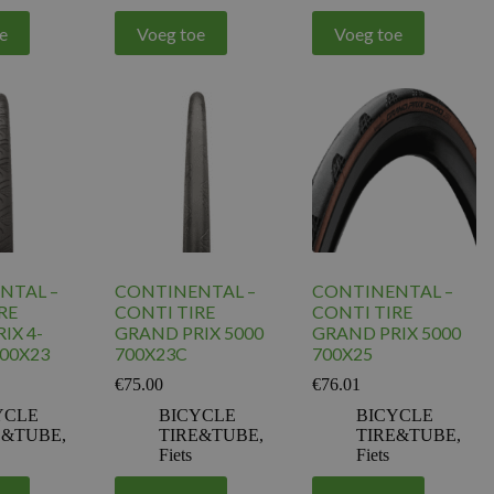
e
Voeg toe
Voeg toe
NTAL –
CONTINENTAL –
CONTINENTAL –
RE
CONTI TIRE
CONTI TIRE
IX 4-
GRAND PRIX 5000
GRAND PRIX 5000
00X23
700X23C
700X25
€
75.00
€
76.01
YCLE
BICYCLE
BICYCLE
E&TUBE
,
TIRE&TUBE
,
TIRE&TUBE
,
Fiets
Fiets