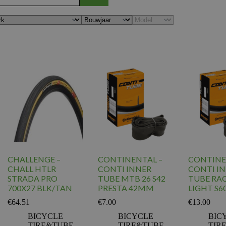
CHALLENGE –
CONTINENTAL –
CONTINE
CHALL HTLR
CONTI INNER
CONTI I
STRADA PRO
TUBE MTB 26 S42
TUBE RAC
700X27 BLK/TAN
PRESTA 42MM
LIGHT S6
€
64.51
€
7.00
€
13.00
BICYCLE
BICYCLE
BIC
TIRE&TUBE
,
TIRE&TUBE
,
TIR