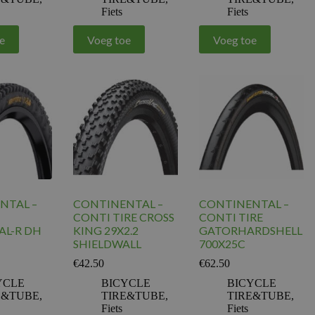
Fiets
Fiets
e
Voeg toe
Voeg toe
NTAL –
CONTINENTAL –
CONTINENTAL –
CONTI TIRE CROSS
CONTI TIRE
AL-R DH
KING 29X2.2
GATORHARDSHELL
SHIELDWALL
700X25C
€
42.50
€
62.50
YCLE
BICYCLE
BICYCLE
E&TUBE
,
TIRE&TUBE
,
TIRE&TUBE
,
Fiets
Fiets