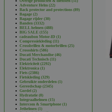
51
Overige producten & diensten
51
22
producten
Adventure Helm
22
producten
89
Back protector and protections
89
2
producten
Bagage
2
producten
30
Bagage rijder
30
3332
producten
Banden
3332
producten
488
BELL helmen
488
155
producten
BIG SALE
155
producten
1
cadeaubon Motor-ID
1
11
product
Compressiekleding
11
producten
25
Crossbrillen & motorbrillen
25
586
producten
Crossshirts
586
producten
46
Ducati Merchandise
46
11
producten
Ducati Technisch
11
2292
producten
Elektriciteit
2292
1
producten
Elektronica
1
2386
product
Fiets
2386
producten
329
Fietskleding
329
producten
1
Gebruikte onderdelen
1
2345
product
Gereedschap
2345
2
producten
Gordel
2
producten
8
Hydratatie
8
producten
15
Integraalhelmen
15
producten
1
Intercom & Smartphone
1
1
product
Jethelmen
1