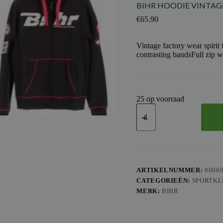
BIHR HOODIE VINTAGE
€
65.90
Vintage factory wear spirit 
contrasting bandsFull zip 
25 op voorraad
BIHR
HOODIE
VINTAGE
L
aantal
ARTIKELNUMMER:
8006
CATEGORIEËN:
SPORTKL
MERK:
BIHR