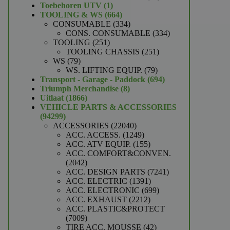
1
producten
Toebehoren UTV
1
product
664
TOOLING & WS
664
producten
334
CONSUMABLE
334
producten
334
CONS. CONSUMABLE
334
251
producten
TOOLING
251
producten
251
TOOLING CHASSIS
251
79
producten
WS
79
producten
79
WS. LIFTING EQUIP.
79
producten
694
Transport - Garage - Paddock
694
8
producten
Triumph Merchandise
8
1866
producten
Uitlaat
1866
producten
VEHICLE PARTS & ACCESSORIES
94299
94299
producten
22040
ACCESSORIES
22040
producten
1249
ACC. ACCESS.
1249
producten
155
ACC. ATV EQUIP.
155
producten
ACC. COMFORT&CONVEN.
2042
2042
producten
7241
ACC. DESIGN PARTS
7241
1391
producten
ACC. ELECTRIC
1391
producten
699
ACC. ELECTRONIC
699
2212
producten
ACC. EXHAUST
2212
producten
ACC. PLASTIC&PROTECT
7009
7009
producten
42
TIRE ACC. MOUSSE
42