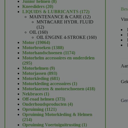
product
8
Junior helmen
8
20
producten
Kneesliders
20
Bes
producten
172
LIQUIDS & LUBRICANTS
172
producten
12
MAINTENANCE & CARE
12
Vint
producten
MNT&CARE HYDR. FLUID
12
12
producten
160
OIL
160
producten
160
OIL ENGINE 4-STROKE
160
19064
producten
Motor
19064
producten
1388
Motorbroeken
1388
producten
1174
Motorhandschoenen
1174
producten
Motorhelm accessoires en onderdelen
295
295
Aan
producten
9
Motorhelmen
9
producten
893
Motorjassen
893
producten
681
Motorkleding
681
Gek
producten
1
Motorkleding accessoires
1
product
418
Motorlaarzen & motorschoenen
418
1
producten
Nekbraces
1
product
373
Off-road helmen
373
Ger
producten
4
Onderhoudsproducten
4
1121
producten
Opruiming
1121
producten
Opruiming Motorkleding & Helmen
214
214
producten
1
Opruiming Voertuiguitrusting
1