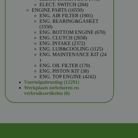
204
producten
ELECT. SWITCH
204
16550
producten
ENGINE PARTS
16550
producten
1901
ENG. AIR FILTER
1901
producten
ENG. BEARING&GASKET
3350
3350
producten
670
ENG. BOTTOM ENGINE
670
2658
producten
ENG. CLUTCH
2658
2372
producten
ENG. INTAKE
2372
producten
1125
ENG. LUB&COOLING
1125
producten
ENG. MAINTENANCE KIT
24
24
producten
170
ENG. OIL FILTER
170
38
producten
ENG. PISTON KIT
38
producten
4242
ENG. TOP ENGINE
4242
12291
producten
Voertuiguitrusting
12291
producten
Werkplaats toebehoren en
6
verbruiksartikelen
6
producten