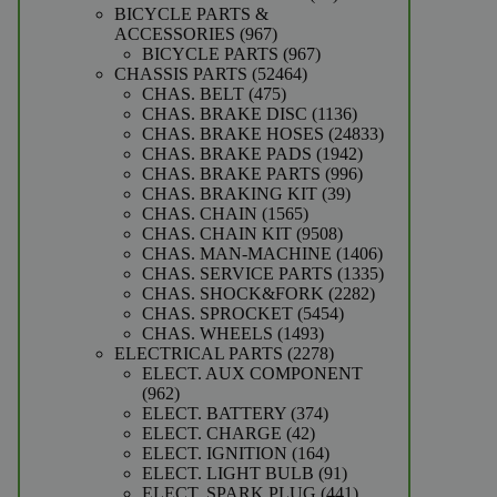
producten
BICYCLE PARTS &
967
ACCESSORIES
967
producten
967
BICYCLE PARTS
967
52464
producten
CHASSIS PARTS
52464
475
producten
CHAS. BELT
475
producten
1136
CHAS. BRAKE DISC
1136
producten
24833
CHAS. BRAKE HOSES
24833
1942
producten
CHAS. BRAKE PADS
1942
producten
996
CHAS. BRAKE PARTS
996
39
producten
CHAS. BRAKING KIT
39
1565
producten
CHAS. CHAIN
1565
producten
9508
CHAS. CHAIN KIT
9508
producten
1406
CHAS. MAN-MACHINE
1406
producten
1335
CHAS. SERVICE PARTS
1335
2282
producten
CHAS. SHOCK&FORK
2282
5454
producten
CHAS. SPROCKET
5454
1493
producten
CHAS. WHEELS
1493
producten
2278
ELECTRICAL PARTS
2278
producten
ELECT. AUX COMPONENT
962
962
producten
374
ELECT. BATTERY
374
42
producten
ELECT. CHARGE
42
producten
164
ELECT. IGNITION
164
producten
91
ELECT. LIGHT BULB
91
producten
441
ELECT. SPARK PLUG
441