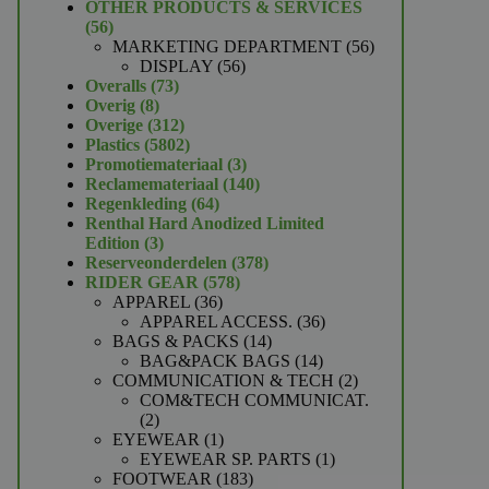
product
OTHER PRODUCTS & SERVICES
56
56
producten
56
MARKETING DEPARTMENT
56
56
producten
DISPLAY
56
73
producten
Overalls
73
8
producten
Overig
8
producten
312
Overige
312
producten
5802
Plastics
5802
producten
3
Promotiemateriaal
3
producten
140
Reclamemateriaal
140
64
producten
Regenkleding
64
producten
Renthal Hard Anodized Limited
3
Edition
3
producten
378
Reserveonderdelen
378
578
producten
RIDER GEAR
578
36
producten
APPAREL
36
producten
36
APPAREL ACCESS.
36
14
producten
BAGS & PACKS
14
producten
14
BAG&PACK BAGS
14
producten
2
COMMUNICATION & TECH
2
producten
COM&TECH COMMUNICAT.
2
2
producten
1
EYEWEAR
1
product
1
EYEWEAR SP. PARTS
1
183
product
FOOTWEAR
183