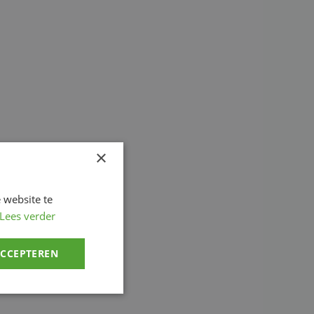
×
 website te
Lees verder
ACCEPTEREN