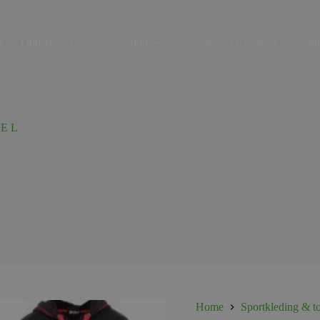
s
Onderhoud
Shop
Motor Occasions
Aanh
E L
Home
Sportkleding & t