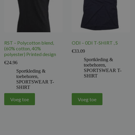
RST – Polycotton blend,
ODI – 0DI T-SHIRT , S
(60% cotton, 40%
€
33.09
polyester) Printed design
Sportkleding &
€
24.96
toebehoren
,
SPORTSWEAR T-
Sportkleding &
SHIRT
toebehoren
,
SPORTSWEAR T-
SHIRT
Voeg toe
Voeg toe