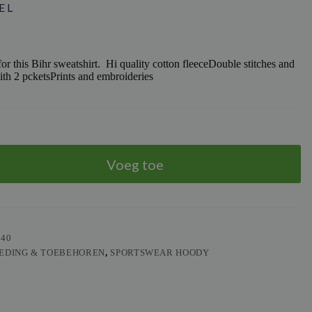
 L
for this Bihr sweatshirt. Hi quality cotton fleeceDouble stitches and
with 2 pcketsPrints and embroideries
Voeg toe
040
EDING & TOEBEHOREN
,
SPORTSWEAR HOODY