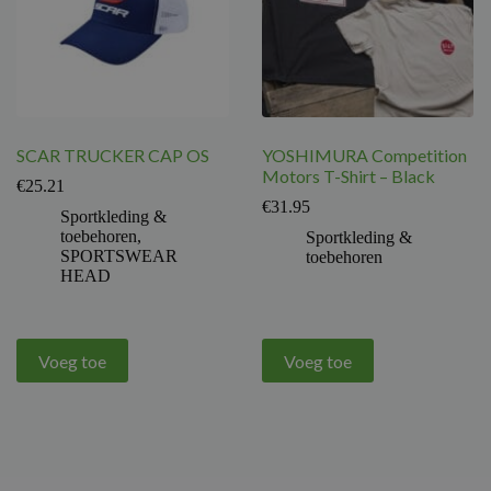
SCAR TRUCKER CAP OS
YOSHIMURA Competition
Motors T-Shirt – Black
€
25.21
€
31.95
Sportkleding &
toebehoren
,
Sportkleding &
SPORTSWEAR
toebehoren
HEAD
Voeg toe
Voeg toe