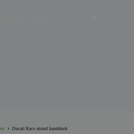
angerverhuur
Contact
Winkelwagen
ise
Ducati Race strand handdoek