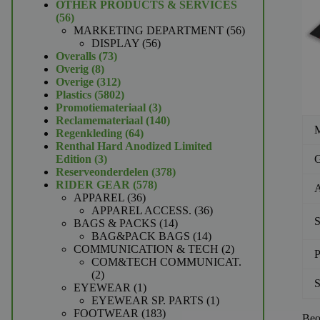
product
OTHER PRODUCTS & SERVICES
56
56
producten
56
MARKETING DEPARTMENT
56
56
producten
DISPLAY
56
73
producten
Overalls
73
8
producten
Overig
8
producten
312
Overige
312
producten
5802
Plastics
5802
producten
3
Promotiemateriaal
3
producten
140
Reclamemateriaal
140
M
64
producten
Regenkleding
64
producten
Renthal Hard Anodized Limited
3
G
Edition
3
producten
378
Reserveonderdelen
378
578
producten
RIDER GEAR
578
A
36
producten
APPAREL
36
producten
36
APPAREL ACCESS.
36
S
14
producten
BAGS & PACKS
14
producten
14
BAG&PACK BAGS
14
producten
2
COMMUNICATION & TECH
2
P
producten
COM&TECH COMMUNICAT.
2
2
S
producten
1
EYEWEAR
1
product
1
EYEWEAR SP. PARTS
1
183
product
FOOTWEAR
183
Beo