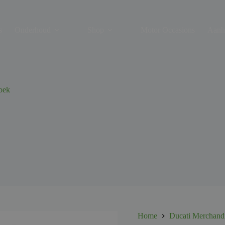
s
Onderhoud
Shop
Motor Occasions
Aanh
oek
Home
Ducati Merchand