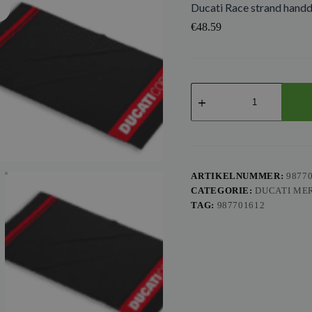
Ducati Race strand hand
€
48.59
Ducati
Race
strand
handdoek
aantal
ARTIKELNUMMER:
9877
CATEGORIE:
DUCATI ME
TAG:
987701612