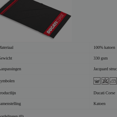
ateriaal
100% katoen
ewicht
330 gsm
anpassingen
Jacquard struc
ymbolen
roductlijn
Ducati Corse
amenstelling
Katoen
ordelingen (0)