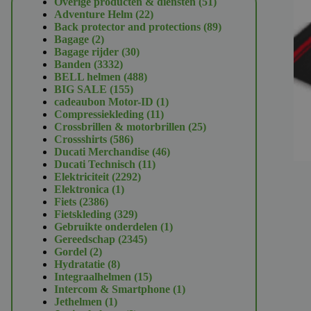
51
Overige producten & diensten
51
22
producten
Adventure Helm
22
producten
89
Back protector and protections
89
2
producten
Bagage
2
producten
30
Bagage rijder
30
3332
producten
Banden
3332
producten
488
BELL helmen
488
155
producten
BIG SALE
155
producten
1
cadeaubon Motor-ID
1
11
product
Compressiekleding
11
producten
25
Crossbrillen & motorbrillen
25
586
producten
Crossshirts
586
producten
46
Ducati Merchandise
46
11
producten
Ducati Technisch
11
2292
producten
Elektriciteit
2292
1
producten
Elektronica
1
2386
product
Fiets
2386
producten
329
Fietskleding
329
producten
1
Gebruikte onderdelen
1
2345
product
Gereedschap
2345
2
producten
Gordel
2
producten
8
Hydratatie
8
producten
15
Integraalhelmen
15
producten
1
Intercom & Smartphone
1
1
product
Jethelmen
1