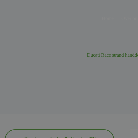
Ga
naar
de
Home
Over on
inhoud
Ducati Race strand handd