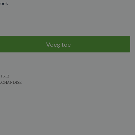
doek
Voeg toe
01612
RCHANDISE