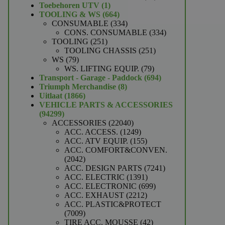
1
producten
Toebehoren UTV
1
product
664
TOOLING & WS
664
producten
334
CONSUMABLE
334
producten
334
CONS. CONSUMABLE
334
251
producten
TOOLING
251
producten
251
TOOLING CHASSIS
251
79
producten
WS
79
producten
79
WS. LIFTING EQUIP.
79
producten
694
Transport - Garage - Paddock
694
8
producten
Triumph Merchandise
8
1866
producten
Uitlaat
1866
producten
VEHICLE PARTS & ACCESSORIES
94299
94299
producten
22040
ACCESSORIES
22040
producten
1249
ACC. ACCESS.
1249
producten
155
ACC. ATV EQUIP.
155
producten
ACC. COMFORT&CONVEN.
2042
2042
producten
7241
ACC. DESIGN PARTS
7241
1391
producten
ACC. ELECTRIC
1391
producten
699
ACC. ELECTRONIC
699
2212
producten
ACC. EXHAUST
2212
producten
ACC. PLASTIC&PROTECT
7009
7009
producten
42
TIRE ACC. MOUSSE
42