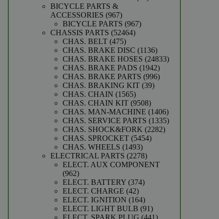
producten
BICYCLE PARTS &
967
ACCESSORIES
967
producten
967
BICYCLE PARTS
967
52464
producten
CHASSIS PARTS
52464
475
producten
CHAS. BELT
475
producten
1136
CHAS. BRAKE DISC
1136
producten
24833
CHAS. BRAKE HOSES
24833
1942
producten
CHAS. BRAKE PADS
1942
producten
996
CHAS. BRAKE PARTS
996
39
producten
CHAS. BRAKING KIT
39
1565
producten
CHAS. CHAIN
1565
producten
9508
CHAS. CHAIN KIT
9508
producten
1406
CHAS. MAN-MACHINE
1406
producten
1335
CHAS. SERVICE PARTS
1335
2282
producten
CHAS. SHOCK&FORK
2282
5454
producten
CHAS. SPROCKET
5454
1493
producten
CHAS. WHEELS
1493
producten
2278
ELECTRICAL PARTS
2278
producten
ELECT. AUX COMPONENT
962
962
producten
374
ELECT. BATTERY
374
42
producten
ELECT. CHARGE
42
producten
164
ELECT. IGNITION
164
producten
91
ELECT. LIGHT BULB
91
producten
441
ELECT. SPARK PLUG
441