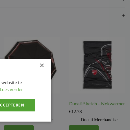
×
 website te
Lees verder
Umbrella Stripe Pocket
Ducati Sketch – Nekwarmer
ACCEPTEREN
€
20.49
€
12.78
Ducati Merchandise
Ducati Merchandise