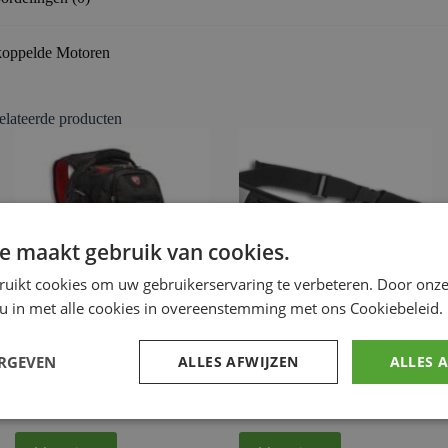
oppelde Motoren
elateerde producten
e maakt gebruik van cookies.
ruikt cookies om uw gebruikerservaring te verbeteren. Door onze
 u in met alle cookies in overeenstemming met ons Cookiebeleid.
Ducati Redline B3 Rugzak
DC Sport Fitness heuptas
ERGEVEN
ALLES AFWIJZEN
ALLES 
€
133.78
€
18.83
Ducati Merchandise
Ducati Merchandise