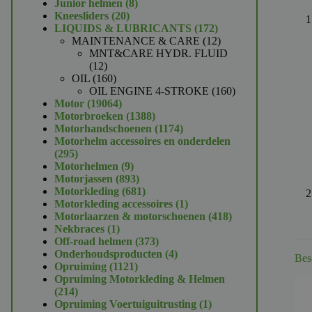
product
8
Junior helmen
8
20
producten
Kneesliders
20
producten
172
LIQUIDS & LUBRICANTS
172
producten
12
MAINTENANCE & CARE
12
producten
MNT&CARE HYDR. FLUID
12
12
producten
160
OIL
160
producten
160
OIL ENGINE 4-STROKE
160
19064
producten
Motor
19064
producten
1388
Motorbroeken
1388
producten
1174
Motorhandschoenen
1174
producten
Motorhelm accessoires en onderdelen
295
295
producten
9
Motorhelmen
9
producten
893
Motorjassen
893
producten
681
Motorkleding
681
producten
1
Motorkleding accessoires
1
product
418
Motorlaarzen & motorschoenen
418
1
producten
Nekbraces
1
product
373
Off-road helmen
373
producten
4
Onderhoudsproducten
4
Bes
1121
producten
Opruiming
1121
producten
Opruiming Motorkleding & Helmen
214
214
producten
1
Opruiming Voertuiguitrusting
1