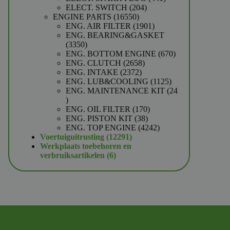
204
producten
ELECT. SWITCH
204
16550
producten
ENGINE PARTS
16550
producten
1901
ENG. AIR FILTER
1901
producten
ENG. BEARING&GASKET
3350
3350
producten
670
ENG. BOTTOM ENGINE
670
2658
producten
ENG. CLUTCH
2658
2372
producten
ENG. INTAKE
2372
producten
1125
ENG. LUB&COOLING
1125
producten
ENG. MAINTENANCE KIT
24
24
producten
170
ENG. OIL FILTER
170
38
producten
ENG. PISTON KIT
38
producten
4242
ENG. TOP ENGINE
4242
12291
producten
Voertuiguitrusting
12291
producten
Werkplaats toebehoren en
6
verbruiksartikelen
6
producten