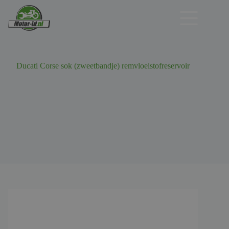
Ga
naar
de
inhoud
Ducati Corse sok (zweetbandje) remvloeistofreservoir