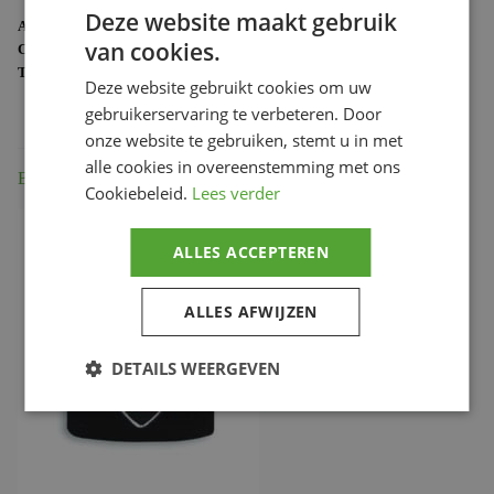
Deze website maakt gebruik
ARTIKELNUMMER:
97980711A
van cookies.
CATEGORIE:
DUCATI MERCHANDISE
TAG:
97980711A
Deze website gebruikt cookies om uw
gebruikerservaring te verbeteren. Door
onze website te gebruiken, stemt u in met
alle cookies in overeenstemming met ons
Beschrijving
Cookiebeleid.
Lees verder
ALLES ACCEPTEREN
ALLES AFWIJZEN
DETAILS WEERGEVEN