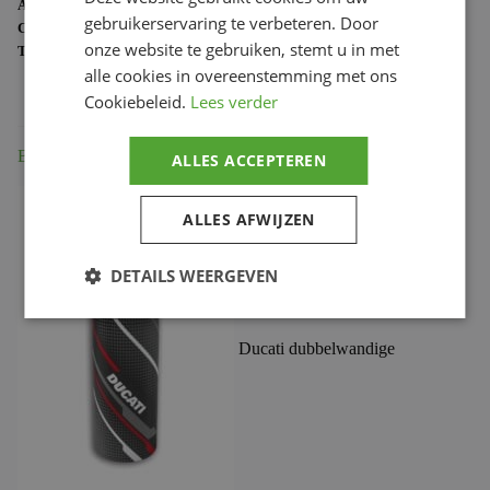
ARTIKELNUMMER:
987705710
gebruikerservaring te verbeteren. Door
CATEGORIE:
DUCATI MERCHANDISE
onze website te gebruiken, stemt u in met
TAG:
987705710
alle cookies in overeenstemming met ons
Cookiebeleid.
Lees verder
Beschrijving
ALLES ACCEPTEREN
ALLES AFWIJZEN
DETAILS WEERGEVEN
Ducati dubbelwandige