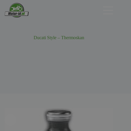
Ga
naar
de
inhoud
Ducati Style – Thermoskan