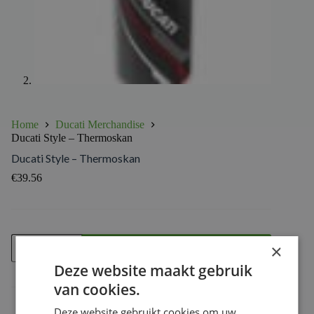
Home
Ducati Merchandise
Ducati Style – Thermoskan
Ducati Style – Thermoskan
€
39.56
Ducati
Voeg toe
×
Style
-
Deze website maakt gebruik
Thermoskan
van cookies.
aantal
Deze website gebruikt cookies om uw