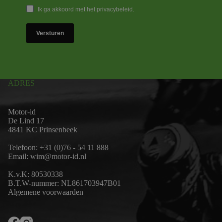
Ik ga akkoord met het privacybeleid.
Versturen
ADRES
Motor-id
De Lind 17
4841 KC Prinsenbeek
Telefoon:
+31 (0)76 - 54 11 888
Email:
wim@motor-id.nl
K.v.K: 80530338
B.T.W-nummer: NL861703947B01
Algemene voorwaarden