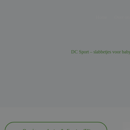
Ga
naar
de
Home
Over on
inhoud
DC Sport – slabbetjes voor baby