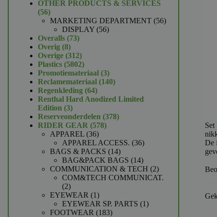
product
OTHER PRODUCTS & SERVICES
56
56
producten
56
MARKETING DEPARTMENT
56
56
producten
DISPLAY
56
73
producten
Overalls
73
8
producten
Overig
8
producten
312
Overige
312
producten
5802
Plastics
5802
producten
3
Promotiemateriaal
3
producten
140
Reclamemateriaal
140
64
producten
Regenkleding
64
producten
Renthal Hard Anodized Limited
3
Edition
3
producten
378
Reserveonderdelen
378
578
producten
Set
RIDER GEAR
578
36
producten
nik
APPAREL
36
producten
36
De i
APPAREL ACCESS.
36
14
producten
geve
BAGS & PACKS
14
producten
14
BAG&PACK BAGS
14
producten
2
COMMUNICATION & TECH
2
Beo
producten
COM&TECH COMMUNICAT.
2
2
producten
1
EYEWEAR
1
Gek
product
1
EYEWEAR SP. PARTS
1
183
product
FOOTWEAR
183