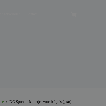
angerverhuur
Contact
Winkelwagen
ise
DC Sport – slabbetjes voor baby ’s (paar)