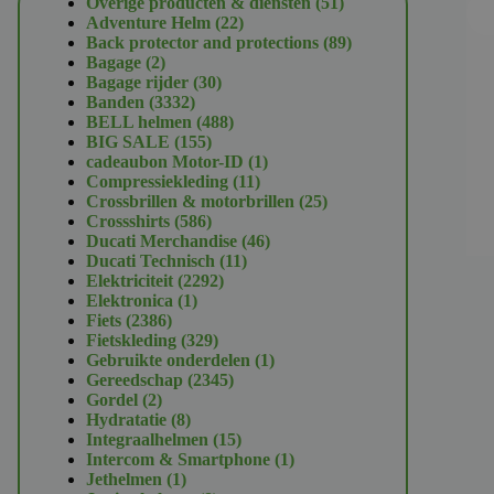
51
Overige producten & diensten
51
22
producten
Adventure Helm
22
producten
89
Back protector and protections
89
2
producten
Bagage
2
producten
30
Bagage rijder
30
3332
producten
Banden
3332
producten
488
BELL helmen
488
155
producten
BIG SALE
155
producten
1
cadeaubon Motor-ID
1
11
product
Compressiekleding
11
producten
25
Crossbrillen & motorbrillen
25
586
producten
Crossshirts
586
producten
46
Ducati Merchandise
46
11
producten
Ducati Technisch
11
2292
producten
Elektriciteit
2292
1
producten
Elektronica
1
2386
product
Fiets
2386
producten
329
Fietskleding
329
producten
1
Gebruikte onderdelen
1
2345
product
Gereedschap
2345
2
producten
Gordel
2
producten
8
Hydratatie
8
producten
15
Integraalhelmen
15
producten
1
Intercom & Smartphone
1
1
product
Jethelmen
1