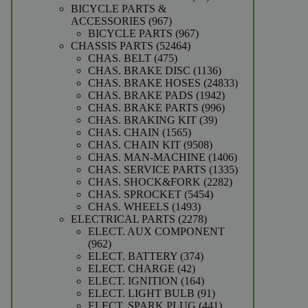
producten
BICYCLE PARTS &
967
ACCESSORIES
967
producten
967
BICYCLE PARTS
967
52464
producten
CHASSIS PARTS
52464
475
producten
CHAS. BELT
475
producten
1136
CHAS. BRAKE DISC
1136
producten
24833
CHAS. BRAKE HOSES
24833
1942
producten
CHAS. BRAKE PADS
1942
producten
996
CHAS. BRAKE PARTS
996
39
producten
CHAS. BRAKING KIT
39
1565
producten
CHAS. CHAIN
1565
producten
9508
CHAS. CHAIN KIT
9508
producten
1406
CHAS. MAN-MACHINE
1406
producten
1335
CHAS. SERVICE PARTS
1335
2282
producten
CHAS. SHOCK&FORK
2282
5454
producten
CHAS. SPROCKET
5454
1493
producten
CHAS. WHEELS
1493
producten
2278
ELECTRICAL PARTS
2278
producten
ELECT. AUX COMPONENT
962
962
producten
374
ELECT. BATTERY
374
42
producten
ELECT. CHARGE
42
producten
164
ELECT. IGNITION
164
producten
91
ELECT. LIGHT BULB
91
producten
441
ELECT. SPARK PLUG
441