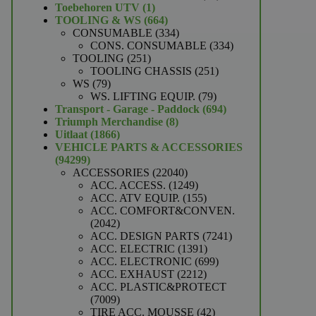
1
producten
Toebehoren UTV
1
product
664
TOOLING & WS
664
producten
334
CONSUMABLE
334
producten
334
CONS. CONSUMABLE
334
251
producten
TOOLING
251
producten
251
TOOLING CHASSIS
251
79
producten
WS
79
producten
79
WS. LIFTING EQUIP.
79
producten
694
Transport - Garage - Paddock
694
8
producten
Triumph Merchandise
8
1866
producten
Uitlaat
1866
producten
VEHICLE PARTS & ACCESSORIES
94299
94299
producten
22040
ACCESSORIES
22040
producten
1249
ACC. ACCESS.
1249
producten
155
ACC. ATV EQUIP.
155
producten
ACC. COMFORT&CONVEN.
2042
2042
producten
7241
ACC. DESIGN PARTS
7241
1391
producten
ACC. ELECTRIC
1391
producten
699
ACC. ELECTRONIC
699
2212
producten
ACC. EXHAUST
2212
producten
ACC. PLASTIC&PROTECT
7009
7009
producten
42
TIRE ACC. MOUSSE
42