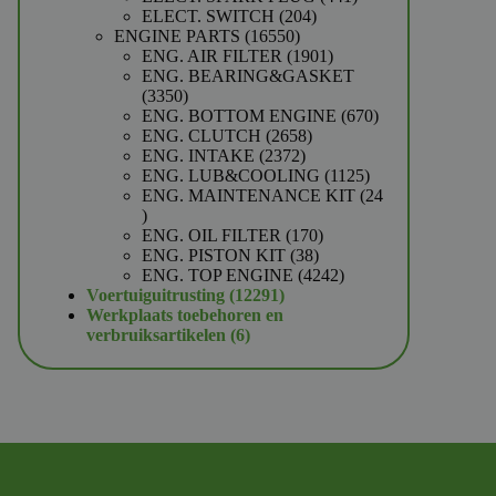
204
producten
ELECT. SWITCH
204
16550
producten
ENGINE PARTS
16550
producten
1901
ENG. AIR FILTER
1901
producten
ENG. BEARING&GASKET
3350
3350
producten
670
ENG. BOTTOM ENGINE
670
2658
producten
ENG. CLUTCH
2658
2372
producten
ENG. INTAKE
2372
producten
1125
ENG. LUB&COOLING
1125
producten
ENG. MAINTENANCE KIT
24
24
producten
170
ENG. OIL FILTER
170
38
producten
ENG. PISTON KIT
38
producten
4242
ENG. TOP ENGINE
4242
12291
producten
Voertuiguitrusting
12291
producten
Werkplaats toebehoren en
6
verbruiksartikelen
6
producten