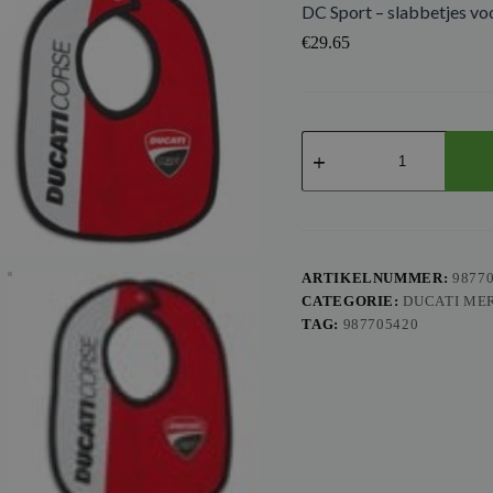
DC Sport – slabbetjes voo
€
29.65
DC
Sport
-
slabbetjes
voor
baby
's
(paar)
ARTIKELNUMMER:
9877
aantal
CATEGORIE:
DUCATI ME
TAG:
987705420