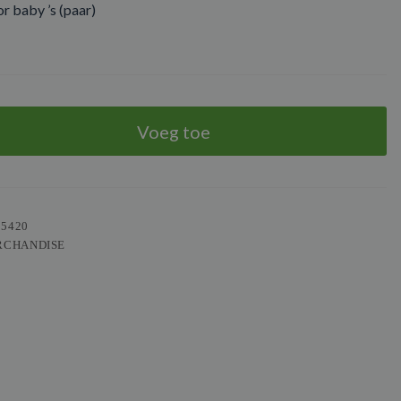
r baby ’s (paar)
Voeg toe
05420
RCHANDISE