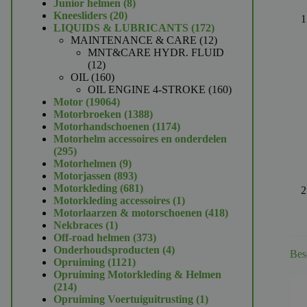
product
8
Junior helmen
8
20
producten
Kneesliders
20
producten
172
LIQUIDS & LUBRICANTS
172
producten
12
MAINTENANCE & CARE
12
producten
MNT&CARE HYDR. FLUID
12
12
producten
160
OIL
160
producten
160
OIL ENGINE 4-STROKE
160
19064
producten
Motor
19064
producten
1388
Motorbroeken
1388
producten
1174
Motorhandschoenen
1174
producten
Motorhelm accessoires en onderdelen
295
295
producten
9
Motorhelmen
9
producten
893
Motorjassen
893
producten
681
Motorkleding
681
producten
1
Motorkleding accessoires
1
product
418
Motorlaarzen & motorschoenen
418
1
producten
Nekbraces
1
product
373
Off-road helmen
373
producten
4
Onderhoudsproducten
4
Bes
1121
producten
Opruiming
1121
producten
Opruiming Motorkleding & Helmen
214
214
producten
1
Opruiming Voertuiguitrusting
1