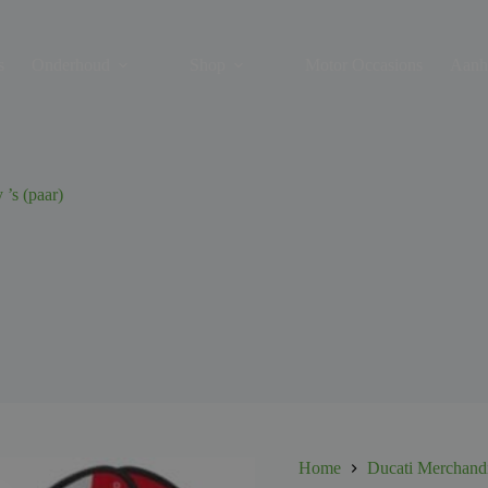
s
Onderhoud
Shop
Motor Occasions
Aanh
 ’s (paar)
Home
Ducati Merchand