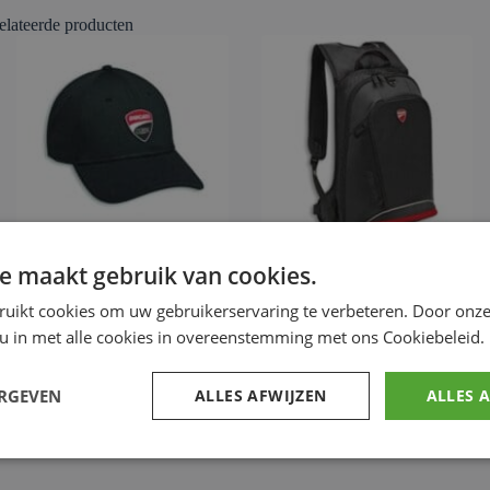
elateerde producten
e maakt gebruik van cookies.
Ducati Corse Total Black
Redline B4 – Rugzak voor
Pet
alle gebruik
ruikt cookies om uw gebruikerservaring te verbeteren. Door onze
 u in met alle cookies in overeenstemming met ons Cookiebeleid.
€
35.87
€
147.77
Ducati Merchandise
Ducati Merchandise
ERGEVEN
ALLES AFWIJZEN
ALLES 
Voeg toe
Voeg toe