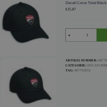
Ducati Corse Total Black
€
35.87
Ducati
Corse
Total
Black
Pet
aantal
ARTIKELNUMMER:
9877
CATEGORIE:
DUCATI ME
TAG:
987703952