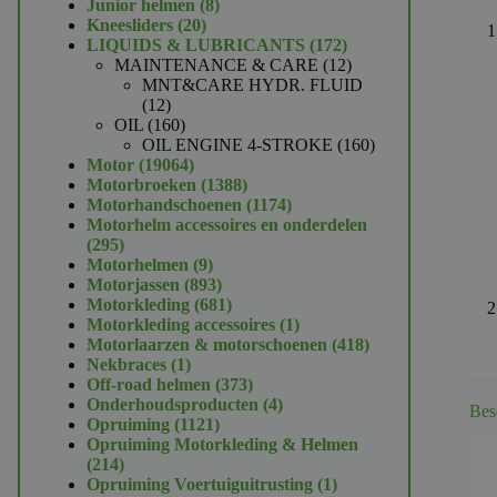
product
8
Junior helmen
8
20
producten
Kneesliders
20
producten
172
LIQUIDS & LUBRICANTS
172
producten
12
MAINTENANCE & CARE
12
producten
MNT&CARE HYDR. FLUID
12
12
producten
160
OIL
160
producten
160
OIL ENGINE 4-STROKE
160
19064
producten
Motor
19064
producten
1388
Motorbroeken
1388
producten
1174
Motorhandschoenen
1174
producten
Motorhelm accessoires en onderdelen
295
295
producten
9
Motorhelmen
9
producten
893
Motorjassen
893
producten
681
Motorkleding
681
producten
1
Motorkleding accessoires
1
product
418
Motorlaarzen & motorschoenen
418
1
producten
Nekbraces
1
product
373
Off-road helmen
373
producten
4
Onderhoudsproducten
4
Bes
1121
producten
Opruiming
1121
producten
Opruiming Motorkleding & Helmen
214
214
producten
1
Opruiming Voertuiguitrusting
1