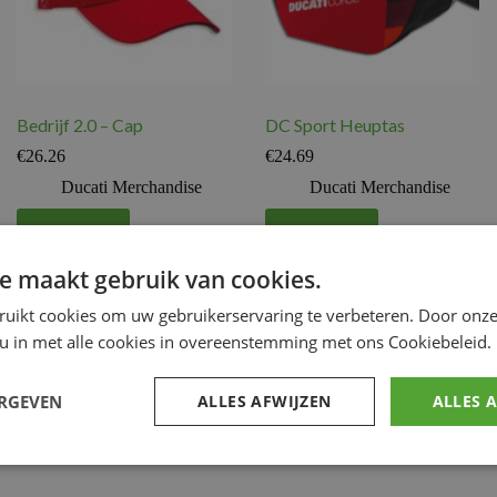
Bedrijf 2.0 – Cap
DC Sport Heuptas
€
26.26
€
24.69
Ducati Merchandise
Ducati Merchandise
Voeg toe
Voeg toe
e maakt gebruik van cookies.
ruikt cookies om uw gebruikerservaring te verbeteren. Door onze
 u in met alle cookies in overeenstemming met ons Cookiebeleid.
ERGEVEN
ALLES AFWIJZEN
ALLES 