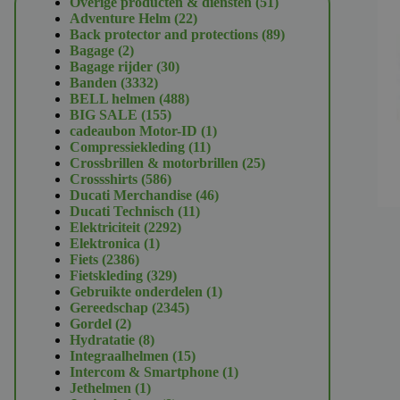
51
Overige producten & diensten
51
22
producten
Adventure Helm
22
producten
89
Back protector and protections
89
2
producten
Bagage
2
producten
30
Bagage rijder
30
3332
producten
Banden
3332
producten
488
BELL helmen
488
155
producten
BIG SALE
155
producten
1
cadeaubon Motor-ID
1
11
product
Compressiekleding
11
producten
25
Crossbrillen & motorbrillen
25
586
producten
Crossshirts
586
producten
46
Ducati Merchandise
46
11
producten
Ducati Technisch
11
2292
producten
Elektriciteit
2292
1
producten
Elektronica
1
2386
product
Fiets
2386
producten
329
Fietskleding
329
producten
1
Gebruikte onderdelen
1
2345
product
Gereedschap
2345
2
producten
Gordel
2
producten
8
Hydratatie
8
producten
15
Integraalhelmen
15
producten
1
Intercom & Smartphone
1
1
product
Jethelmen
1