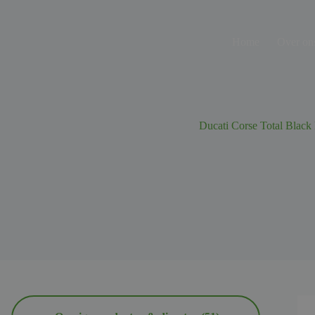
Ga
naar
de
Home
Over on
inhoud
Ducati Corse Total Black 