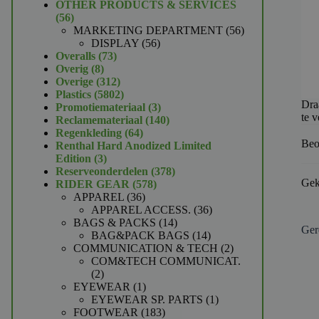
product
OTHER PRODUCTS & SERVICES
56
56
producten
56
MARKETING DEPARTMENT
56
56
producten
DISPLAY
56
73
producten
Overalls
73
8
producten
Overig
8
producten
312
Overige
312
producten
5802
Plastics
5802
Dra
producten
3
Promotiemateriaal
3
te v
producten
140
Reclamemateriaal
140
64
producten
Regenkleding
64
Beo
producten
Renthal Hard Anodized Limited
3
Edition
3
producten
378
Reserveonderdelen
378
Gek
578
producten
RIDER GEAR
578
36
producten
APPAREL
36
producten
36
APPAREL ACCESS.
36
14
producten
BAGS & PACKS
14
Ger
producten
14
BAG&PACK BAGS
14
producten
2
COMMUNICATION & TECH
2
producten
COM&TECH COMMUNICAT.
2
2
producten
1
EYEWEAR
1
product
1
EYEWEAR SP. PARTS
1
183
product
FOOTWEAR
183