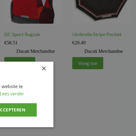
DC Sport Rugzak
Umbrella Stripe Pocket
€
58.51
€
20.49
Ducati Merchandise
Ducati Merchandise
Voeg toe
Voeg toe
×
 website te
Lees verder
ACCEPTEREN