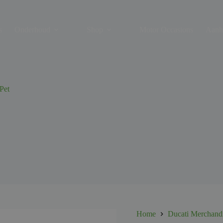
s
Onderhoud
Shop
Motor Occasions
Aanh
Pet
Home
Ducati Merchand