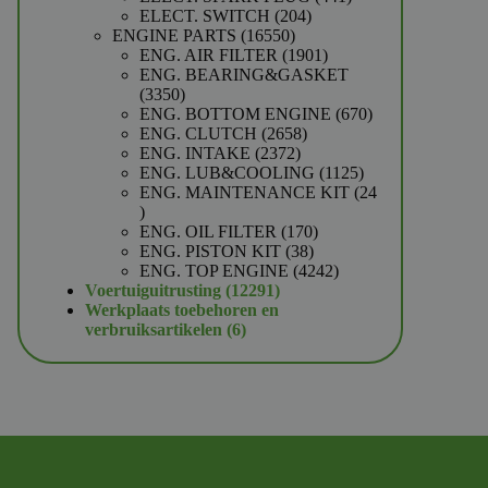
204
producten
ELECT. SWITCH
204
16550
producten
ENGINE PARTS
16550
producten
1901
ENG. AIR FILTER
1901
producten
ENG. BEARING&GASKET
3350
3350
producten
670
ENG. BOTTOM ENGINE
670
2658
producten
ENG. CLUTCH
2658
2372
producten
ENG. INTAKE
2372
producten
1125
ENG. LUB&COOLING
1125
producten
ENG. MAINTENANCE KIT
24
24
producten
170
ENG. OIL FILTER
170
38
producten
ENG. PISTON KIT
38
producten
4242
ENG. TOP ENGINE
4242
12291
producten
Voertuiguitrusting
12291
producten
Werkplaats toebehoren en
6
verbruiksartikelen
6
producten