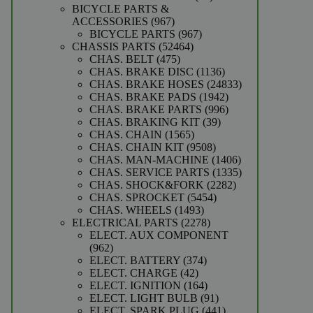
producten
BICYCLE PARTS &
967
ACCESSORIES
967
producten
967
BICYCLE PARTS
967
52464
producten
CHASSIS PARTS
52464
475
producten
CHAS. BELT
475
producten
1136
CHAS. BRAKE DISC
1136
producten
24833
CHAS. BRAKE HOSES
24833
1942
producten
CHAS. BRAKE PADS
1942
producten
996
CHAS. BRAKE PARTS
996
39
producten
CHAS. BRAKING KIT
39
1565
producten
CHAS. CHAIN
1565
producten
9508
CHAS. CHAIN KIT
9508
producten
1406
CHAS. MAN-MACHINE
1406
producten
1335
CHAS. SERVICE PARTS
1335
2282
producten
CHAS. SHOCK&FORK
2282
5454
producten
CHAS. SPROCKET
5454
1493
producten
CHAS. WHEELS
1493
producten
2278
ELECTRICAL PARTS
2278
producten
ELECT. AUX COMPONENT
962
962
producten
374
ELECT. BATTERY
374
42
producten
ELECT. CHARGE
42
producten
164
ELECT. IGNITION
164
producten
91
ELECT. LIGHT BULB
91
producten
441
ELECT. SPARK PLUG
441