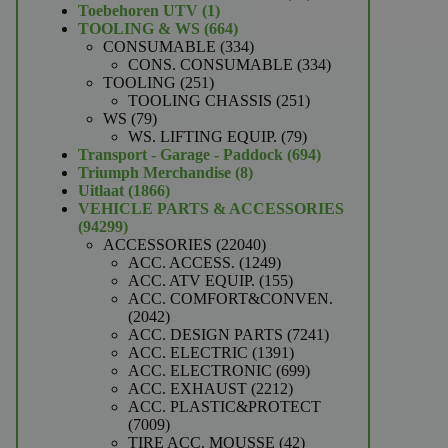
1
producten
Toebehoren UTV
1
product
664
TOOLING & WS
664
producten
334
CONSUMABLE
334
producten
334
CONS. CONSUMABLE
334
251
producten
TOOLING
251
producten
251
TOOLING CHASSIS
251
79
producten
WS
79
producten
79
WS. LIFTING EQUIP.
79
producten
694
Transport - Garage - Paddock
694
8
producten
Triumph Merchandise
8
1866
producten
Uitlaat
1866
producten
VEHICLE PARTS & ACCESSORIES
94299
94299
producten
22040
ACCESSORIES
22040
producten
1249
ACC. ACCESS.
1249
producten
155
ACC. ATV EQUIP.
155
producten
ACC. COMFORT&CONVEN.
2042
2042
producten
7241
ACC. DESIGN PARTS
7241
1391
producten
ACC. ELECTRIC
1391
producten
699
ACC. ELECTRONIC
699
2212
producten
ACC. EXHAUST
2212
producten
ACC. PLASTIC&PROTECT
7009
7009
producten
42
TIRE ACC. MOUSSE
42