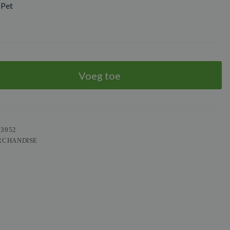
 Pet
Voeg toe
03952
RCHANDISE