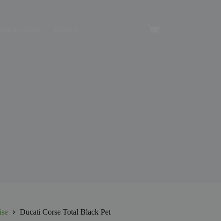
angerverhuur
Contact
Winkelwagen
ise
Ducati Corse Total Black Pet