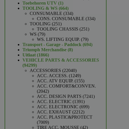
1
producten
Toebehoren UTV
1
product
664
TOOLING & WS
664
producten
334
CONSUMABLE
334
producten
334
CONS. CONSUMABLE
334
251
producten
TOOLING
251
producten
251
TOOLING CHASSIS
251
79
producten
WS
79
producten
79
WS. LIFTING EQUIP.
79
producten
694
Transport - Garage - Paddock
694
8
producten
Triumph Merchandise
8
1866
producten
Uitlaat
1866
producten
VEHICLE PARTS & ACCESSORIES
94299
94299
producten
22040
ACCESSORIES
22040
producten
1249
ACC. ACCESS.
1249
producten
155
ACC. ATV EQUIP.
155
producten
ACC. COMFORT&CONVEN.
2042
2042
producten
7241
ACC. DESIGN PARTS
7241
1391
producten
ACC. ELECTRIC
1391
producten
699
ACC. ELECTRONIC
699
2212
producten
ACC. EXHAUST
2212
producten
ACC. PLASTIC&PROTECT
7009
7009
producten
42
TIRE ACC. MOUSSE
42