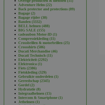
51
Overige producten & diensten
51
22
producten
Adventure Helm
22
producten
89
Back protector and protections
89
2
producten
Bagage
2
producten
30
Bagage rijder
30
3332
producten
Banden
3332
producten
488
BELL helmen
488
155
producten
BIG SALE
155
producten
1
cadeaubon Motor-ID
1
11
product
Compressiekleding
11
producten
25
Crossbrillen & motorbrillen
25
586
producten
Crossshirts
586
producten
46
Ducati Merchandise
46
11
producten
Ducati Technisch
11
2292
producten
Elektriciteit
2292
1
producten
Elektronica
1
2386
product
Fiets
2386
producten
329
Fietskleding
329
producten
1
Gebruikte onderdelen
1
2345
product
Gereedschap
2345
2
producten
Gordel
2
producten
8
Hydratatie
8
producten
15
Integraalhelmen
15
producten
1
Intercom & Smartphone
1
1
product
Jethelmen
1