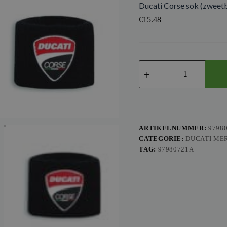
Ducati Corse sok (zweetb
€
15.48
Ducati
Corse
sok
(zweetbandje)
koppelingsvloeistofreservoi
aantal
ARTIKELNUMMER:
9798
CATEGORIE:
DUCATI ME
TAG:
97980721A