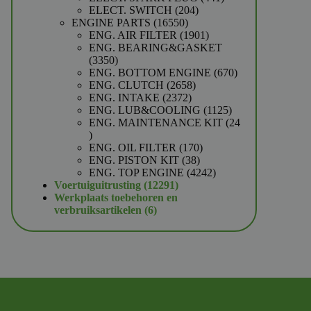
204
producten
ELECT. SWITCH
204
16550
producten
ENGINE PARTS
16550
producten
1901
ENG. AIR FILTER
1901
producten
ENG. BEARING&GASKET
3350
3350
producten
670
ENG. BOTTOM ENGINE
670
2658
producten
ENG. CLUTCH
2658
2372
producten
ENG. INTAKE
2372
producten
1125
ENG. LUB&COOLING
1125
producten
ENG. MAINTENANCE KIT
24
24
producten
170
ENG. OIL FILTER
170
38
producten
ENG. PISTON KIT
38
producten
4242
ENG. TOP ENGINE
4242
12291
producten
Voertuiguitrusting
12291
producten
Werkplaats toebehoren en
6
verbruiksartikelen
6
producten