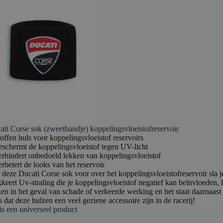
ati Corse sok (zweetbandje) koppelingsvloeistofreservoir
offen huls voor koppelingsvloeistof reservoirs
eschermt de koppelingsvloeistof tegen UV-licht
erhindert onbedoeld lekken van koppelingsvloeistof
rbetert de looks van het reservoir
deze Ducati Corse sok voor over het koppelingsvloeistofreservoir sla je
keert Uv-straling die je koppelingsvloeistof negatief kan beïnvloeden, h
en in het geval van schade of verkeerde werking en het staat daarnaast f
s dat deze hulzen een veel geziene accessoire zijn in de racerij!
is een universeel product