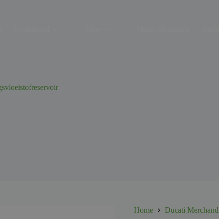
s
Onderhoud
Shop
Motor Occasions
Aanh
svloeistofreservoir
Home
Ducati Merchand