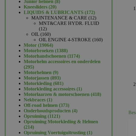
product
8
Junior helmen
8
20
producten
Kneesliders
20
producten
172
LIQUIDS & LUBRICANTS
172
producten
12
MAINTENANCE & CARE
12
producten
MNT&CARE HYDR. FLUID
12
12
producten
160
OIL
160
producten
160
OIL ENGINE 4-STROKE
160
19064
producten
Motor
19064
producten
1388
Motorbroeken
1388
producten
1174
Motorhandschoenen
1174
producten
Motorhelm accessoires en onderdelen
295
295
producten
9
Motorhelmen
9
producten
893
Motorjassen
893
producten
681
Motorkleding
681
producten
1
Motorkleding accessoires
1
product
418
Motorlaarzen & motorschoenen
418
1
producten
Nekbraces
1
product
373
Off-road helmen
373
producten
4
Onderhoudsproducten
4
Bes
1121
producten
Opruiming
1121
producten
Opruiming Motorkleding & Helmen
214
214
producten
1
Opruiming Voertuiguitrusting
1