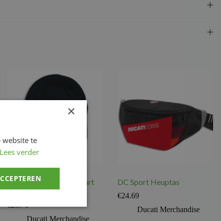
×
 website te
Lees verder
ACCEPTEREN
Ducati Corse totaal zwart
DC Sport Heuptas
muts
€
24.69
€
28.76
Ducati Merchandise
Ducati Merchandise