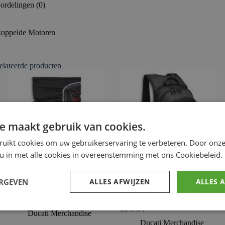
ordelingen (0)
oppelde Motoren
elateerde producten
e maakt gebruik van cookies.
ruikt cookies om uw gebruikerservaring te verbeteren. Door onze
 u in met alle cookies in overeenstemming met ons Cookiebeleid.
ERGEVEN
ALLES AFWIJZEN
ALLES 
Ducati Sketch – Nekwarmer
Redline B4 – Rugzak voor
alle gebruik
€
12.78
€
147.77
Ducati Merchandise
Ducati Merchandise