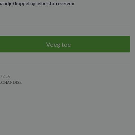
andje) koppelingsvloeistofreservoir
Voeg toe
r
0721A
RCHANDISE