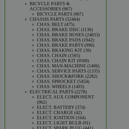
producten
BICYCLE PARTS &
967
ACCESSORIES
967
producten
967
BICYCLE PARTS
967
52464
producten
CHASSIS PARTS
52464
475
producten
CHAS. BELT
475
producten
1136
CHAS. BRAKE DISC
1136
producten
24833
CHAS. BRAKE HOSES
24833
1942
producten
CHAS. BRAKE PADS
1942
producten
996
CHAS. BRAKE PARTS
996
39
producten
CHAS. BRAKING KIT
39
1565
producten
CHAS. CHAIN
1565
producten
9508
CHAS. CHAIN KIT
9508
producten
1406
CHAS. MAN-MACHINE
1406
producten
1335
CHAS. SERVICE PARTS
1335
2282
producten
CHAS. SHOCK&FORK
2282
5454
producten
CHAS. SPROCKET
5454
1493
producten
CHAS. WHEELS
1493
producten
2278
ELECTRICAL PARTS
2278
producten
ELECT. AUX COMPONENT
962
962
producten
374
ELECT. BATTERY
374
42
producten
ELECT. CHARGE
42
producten
164
ELECT. IGNITION
164
producten
91
ELECT. LIGHT BULB
91
producten
441
ELECT. SPARK PLUG
441