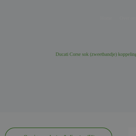
Ga
naar
de
Home
Over on
inhoud
Ducati Corse sok (zweetbandje) koppeling