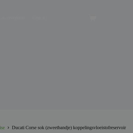
angerverhuur
Contact
Winkelwagen
ise
Ducati Corse sok (zweetbandje) koppelingsvloeistofreservoir