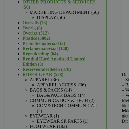
product
OTHER PRODUCTS & SERVICES
56
56
producten
56
MARKETING DEPARTMENT
56
56
producten
DISPLAY
56
73
producten
Overalls
73
8
producten
Overig
8
producten
312
Overige
312
producten
5802
Plastics
5802
producten
3
Promotiemateriaal
3
producten
140
Reclamemateriaal
140
64
producten
Regenkleding
64
producten
Renthal Hard Anodized Limited
3
Edition
3
producten
378
Reserveonderdelen
378
578
producten
Duc
RIDER GEAR
578
36
producten
– St
APPAREL
36
producten
36
– B
APPAREL ACCESS.
36
14
producten
– V
BAGS & PACKS
14
producten
14
– Ve
BAG&PACK BAGS
14
producten
2
Met 
COMMUNICATION & TECH
2
producten
blok
COM&TECH COMMUNICAT.
2
lekk
2
producten
1
niet
EYEWEAR
1
product
1
Dit 
EYEWEAR SP. PARTS
1
183
product
FOOTWEAR
183