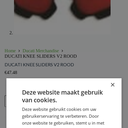
Home
Ducati Merchandise
DUCATI KNEE SLIDERS V2 ROOD
DUCATI KNEE SLIDERS V2 ROOD
€
47.48
×
Deze website maakt gebruik
DUCATI
van cookies.
Voeg toe
KNEE
SLIDERS
Deze website gebruikt cookies om uw
V2
gebruikerservaring te verbeteren. Door
ROOD
aantal
onze website te gebruiken, stemt u in met