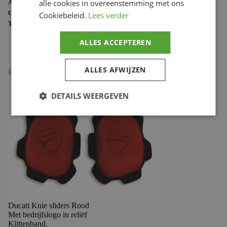
alle cookies in overeenstemming met ons
ARTIKELNUMMER:
981033275
CATEGORIE:
DUCATI MERCHANDISE
Cookiebeleid.
Lees verder
TAG:
981033275
ALLES ACCEPTEREN
ALLES AFWIJZEN
Beschrijving
DETAILS WEERGEVEN
Ducati Knie sliders Rood
Met bedrijfslogo in reliëf
Klittenband.