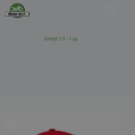
Ga
naar
de
inhoud
Bedrijf 2.0 – Cap