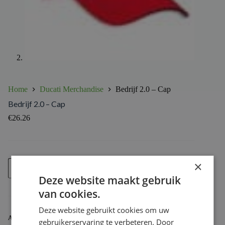
Home
Ducati Merchandise
Bedrijf 2.0 – Cap
Bedrijf 2.0 – Cap
€
26.26
Bedrijf
×
Voeg toe
2.0
Deze website maakt gebruik
-
Cap
van cookies.
aantal
Deze website gebruikt cookies om uw
ARTIKELNUMMER:
987701751
gebruikerservaring te verbeteren. Door