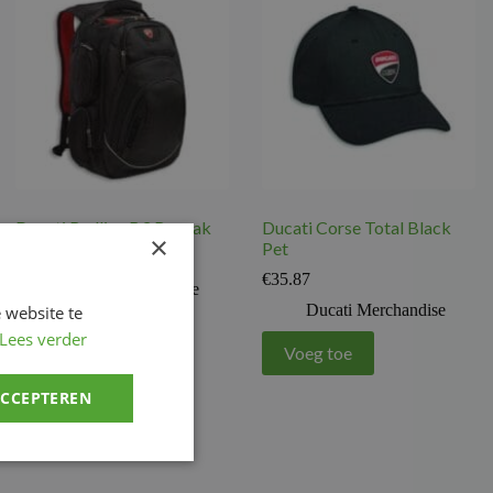
Ducati Redline B3 Rugzak
Ducati Corse Total Black
×
Pet
€
133.78
€
35.87
Ducati Merchandise
Ducati Merchandise
 website te
Lees verder
Voeg toe
Voeg toe
ACCEPTEREN