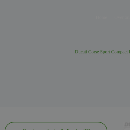
Ga
naar
de
Home
Over on
inhoud
Ducati Corse Sport Compact