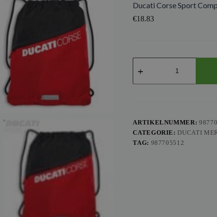
Ducati Corse Sport Com
€
18.83
Ducati
Corse
Sport
Compact
Rugzak
aantal
ARTIKELNUMMER:
9877
CATEGORIE:
DUCATI ME
TAG:
987705512