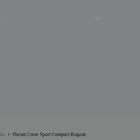
angerverhuur
Contact
Winkelwagen
ise
Ducati Corse Sport Compact Rugzak