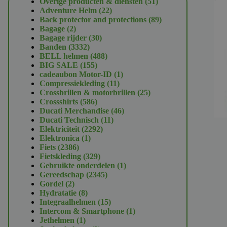
51
Overige producten & diensten
51
22
producten
Adventure Helm
22
producten
89
Back protector and protections
89
2
producten
Bagage
2
producten
30
Bagage rijder
30
3332
producten
Banden
3332
producten
488
BELL helmen
488
155
producten
BIG SALE
155
producten
1
cadeaubon Motor-ID
1
11
product
Compressiekleding
11
producten
25
Crossbrillen & motorbrillen
25
586
producten
Crossshirts
586
producten
46
Ducati Merchandise
46
11
producten
Ducati Technisch
11
2292
producten
Elektriciteit
2292
1
producten
Elektronica
1
2386
product
Fiets
2386
producten
329
Fietskleding
329
producten
1
Gebruikte onderdelen
1
2345
product
Gereedschap
2345
2
producten
Gordel
2
producten
8
Hydratatie
8
producten
15
Integraalhelmen
15
producten
1
Intercom & Smartphone
1
1
product
Jethelmen
1