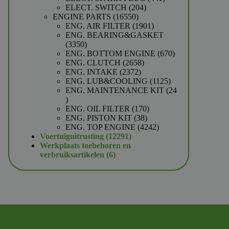
204
producten
ELECT. SWITCH
204
16550
producten
ENGINE PARTS
16550
producten
1901
ENG. AIR FILTER
1901
producten
ENG. BEARING&GASKET
3350
3350
producten
670
ENG. BOTTOM ENGINE
670
2658
producten
ENG. CLUTCH
2658
2372
producten
ENG. INTAKE
2372
producten
1125
ENG. LUB&COOLING
1125
producten
ENG. MAINTENANCE KIT
24
24
producten
170
ENG. OIL FILTER
170
38
producten
ENG. PISTON KIT
38
producten
4242
ENG. TOP ENGINE
4242
12291
producten
Voertuiguitrusting
12291
producten
Werkplaats toebehoren en
6
verbruiksartikelen
6
producten