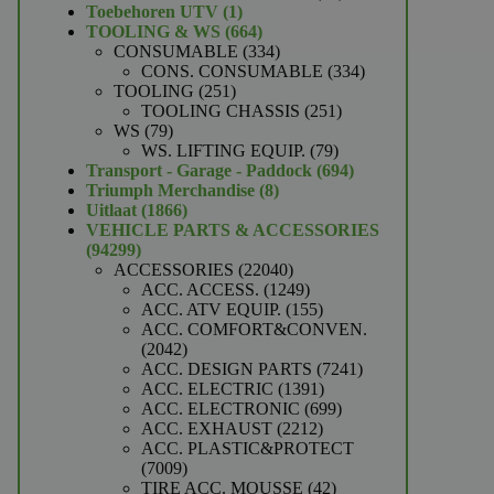
1
producten
Toebehoren UTV
1
product
664
TOOLING & WS
664
producten
334
CONSUMABLE
334
producten
334
CONS. CONSUMABLE
334
251
producten
TOOLING
251
producten
251
TOOLING CHASSIS
251
79
producten
WS
79
producten
79
WS. LIFTING EQUIP.
79
producten
694
Transport - Garage - Paddock
694
8
producten
Triumph Merchandise
8
1866
producten
Uitlaat
1866
producten
VEHICLE PARTS & ACCESSORIES
94299
94299
producten
22040
ACCESSORIES
22040
producten
1249
ACC. ACCESS.
1249
producten
155
ACC. ATV EQUIP.
155
producten
ACC. COMFORT&CONVEN.
2042
2042
producten
7241
ACC. DESIGN PARTS
7241
1391
producten
ACC. ELECTRIC
1391
producten
699
ACC. ELECTRONIC
699
2212
producten
ACC. EXHAUST
2212
producten
ACC. PLASTIC&PROTECT
7009
7009
producten
42
TIRE ACC. MOUSSE
42