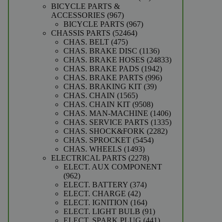
producten
BICYCLE PARTS &
967
ACCESSORIES
967
producten
967
BICYCLE PARTS
967
52464
producten
CHASSIS PARTS
52464
475
producten
CHAS. BELT
475
producten
1136
CHAS. BRAKE DISC
1136
producten
24833
CHAS. BRAKE HOSES
24833
1942
producten
CHAS. BRAKE PADS
1942
producten
996
CHAS. BRAKE PARTS
996
39
producten
CHAS. BRAKING KIT
39
1565
producten
CHAS. CHAIN
1565
producten
9508
CHAS. CHAIN KIT
9508
producten
1406
CHAS. MAN-MACHINE
1406
producten
1335
CHAS. SERVICE PARTS
1335
2282
producten
CHAS. SHOCK&FORK
2282
5454
producten
CHAS. SPROCKET
5454
1493
producten
CHAS. WHEELS
1493
producten
2278
ELECTRICAL PARTS
2278
producten
ELECT. AUX COMPONENT
962
962
producten
374
ELECT. BATTERY
374
42
producten
ELECT. CHARGE
42
producten
164
ELECT. IGNITION
164
producten
91
ELECT. LIGHT BULB
91
producten
441
ELECT. SPARK PLUG
441