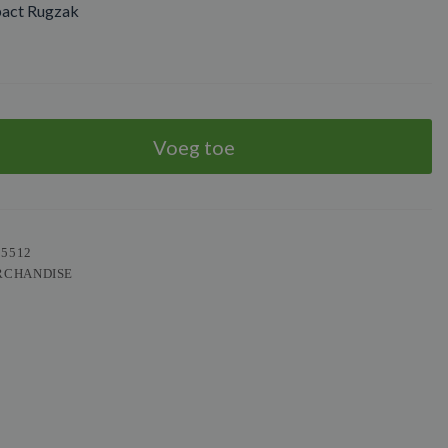
pact Rugzak
Voeg toe
05512
RCHANDISE