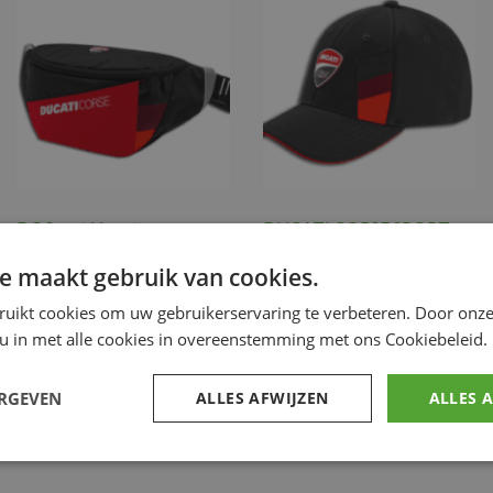
DC Sport Heuptas
DUCATI CORSE SPORT
CAP
€
24.69
e maakt gebruik van cookies.
€
35.87
Ducati Merchandise
Ducati Merchandise
ruikt cookies om uw gebruikerservaring te verbeteren. Door onze
 u in met alle cookies in overeenstemming met ons Cookiebeleid.
Voeg toe
Voeg toe
ERGEVEN
ALLES AFWIJZEN
ALLES 