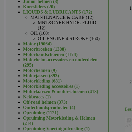
product
8
Junior helmen
8
20
producten
Kneesliders
20
producten
172
LIQUIDS & LUBRICANTS
172
producten
12
MAINTENANCE & CARE
12
producten
MNT&CARE HYDR. FLUID
12
12
producten
160
OIL
160
producten
160
OIL ENGINE 4-STROKE
160
19064
producten
Motor
19064
producten
1388
Motorbroeken
1388
producten
1174
Motorhandschoenen
1174
producten
Motorhelm accessoires en onderdelen
295
295
producten
9
Motorhelmen
9
producten
893
Motorjassen
893
producten
681
Motorkleding
681
producten
1
Motorkleding accessoires
1
product
418
Motorlaarzen & motorschoenen
418
1
producten
Nekbraces
1
product
373
Off-road helmen
373
producten
4
Onderhoudsproducten
4
Bes
1121
producten
Opruiming
1121
producten
Opruiming Motorkleding & Helmen
214
214
producten
1
Opruiming Voertuiguitrusting
1