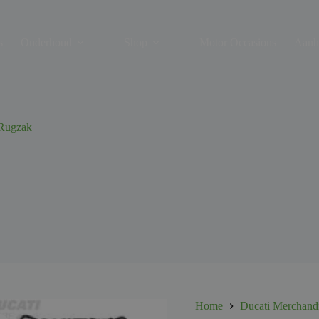
s
Onderhoud
Shop
Motor Occasions
Aanh
 Rugzak
Home
Ducati Merchand