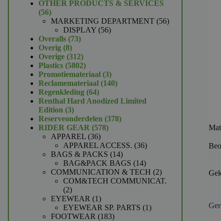
product
OTHER PRODUCTS & SERVICES
56
56
producten
56
MARKETING DEPARTMENT
56
56
producten
DISPLAY
56
73
producten
Overalls
73
8
producten
Overig
8
producten
312
Overige
312
producten
5802
Plastics
5802
producten
3
Promotiemateriaal
3
producten
140
Reclamemateriaal
140
64
producten
Regenkleding
64
producten
Renthal Hard Anodized Limited
3
Edition
3
producten
378
Reserveonderdelen
378
578
producten
Mat
RIDER GEAR
578
36
producten
APPAREL
36
producten
36
APPAREL ACCESS.
36
Beo
14
producten
BAGS & PACKS
14
producten
14
BAG&PACK BAGS
14
producten
2
COMMUNICATION & TECH
2
Gek
producten
COM&TECH COMMUNICAT.
2
2
producten
1
EYEWEAR
1
Ger
product
1
EYEWEAR SP. PARTS
1
183
product
FOOTWEAR
183