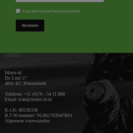
Ik ga akkoord met het privacybeleid.
Versturen
ADRES
Motor-id
De Lind 17
4841 KC Prinsenbeek
Telefoon:
+31 (0)76 - 54 11 888
Email:
wim@motor-id.nl
K.v.K: 80530338
B.T.W-nummer: NL861703947B01
Algemene voorwaarden