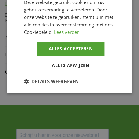
Deze website gebruikt cookies om uw
Beschrijving
gebruikerservaring te verbeteren. Door
Enhanced Torque Converter, for Minarelli Vertical &
onze website te gebruiken, stemt u in met
Horizontal.
Suitable with OEM Belt.
alle cookies in overeenstemming met ons
Cookiebeleid.
Lees verder
Aanvullende informatie
ALLES ACCEPTEREN
Beoordelingen (0)
ALLES AFWIJZEN
Gekoppelde Motoren
DETAILS WEERGEVEN