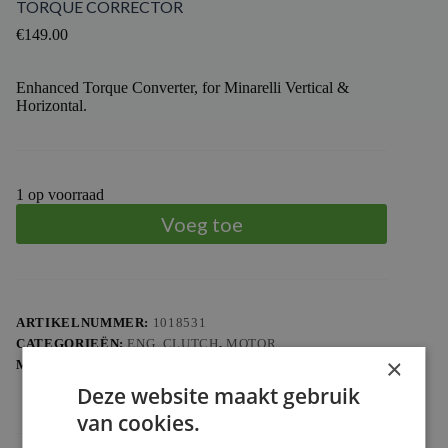
TORQUE CORRECTOR
€
149.00
Enhanced Torque Converter, for Minarelli Vertical &
Horizontal.
1 op voorraad
Voeg toe
ARTIKELNUMMER:
1018531
CATEGORIEËN:
ENG. CLUTCH
,
MOTOR
×
MERK:
TOP PERFORMANCES
Deze website maakt gebruik
van cookies.