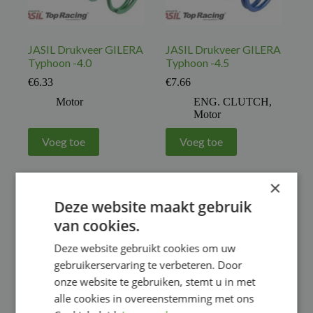
JASIL Drukveer GILERA
JASIL Drukveer GILERA
Typhoon -4.0
Typhoon -4.5
€
6.33
€
7.66
Motor
ENG. CLUTCH
,
Motor
Voeg toe
Voeg toe
×
Deze website maakt gebruik
van cookies.
Deze website gebruikt cookies om uw
gebruikerservaring te verbeteren. Door
onze website te gebruiken, stemt u in met
alle cookies in overeenstemming met ons