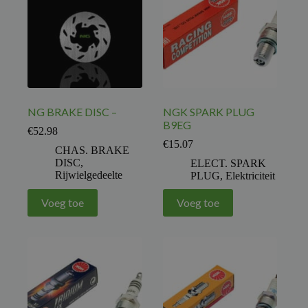
NG BRAKE DISC –
NGK SPARK PLUG
B9EG
€
52.98
€
15.07
CHAS. BRAKE
DISC
,
ELECT. SPARK
Rijwielgedeelte
PLUG
,
Elektriciteit
Voeg toe
Voeg toe