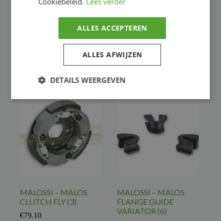
Cookiebeleid.
Lees verder
JASIL SV1 Variateur –
MALOSSI – MALOS
GILERA Runner
CLUTCH DELTA
€
61.28
€
113.01
ALLES ACCEPTEREN
ENG. CLUTCH
,
ENG. CLUTCH
,
Motor
Motor
ALLES AFWIJZEN
Voeg toe
Voeg toe
DETAILS WEERGEVEN
MALOSSI – MALOS
MALOSSI – MALOS
CLUTCH FLY (3)
FLANGE GUIDE
VARIATOR (6)
€
79.10