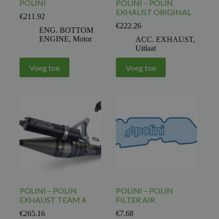
POLINI
POLINI – POLIN
EXHAUST ORIGINAL
€
211.92
€
222.26
ENG. BOTTOM
ENGINE
,
Motor
ACC. EXHAUST
,
Uitlaat
Voeg toe
Voeg toe
POLINI – POLIN
POLINI – POLIN
EXHAUST TEAM 4
FILTER AIR
€
265.16
€
7.68