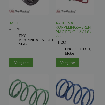
JASIL –
JASIL – 9 X
KOPPELINGSVEREN
€
11.78
PIAG PEUG. 1.6 / 1.8 /
ENG.
2.0
BEARING&GASKET
,
€
11.22
Motor
ENG. CLUTCH
,
Motor
Voeg toe
Voeg toe