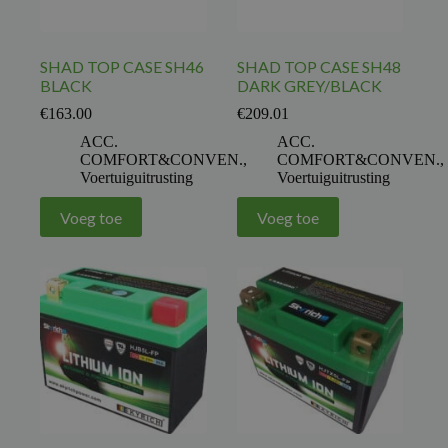
SHAD TOP CASE SH46
SHAD TOP CASE SH48
BLACK
DARK GREY/BLACK
€
163.00
€
209.01
ACC.
ACC.
COMFORT&CONVEN.
,
COMFORT&CONVEN.
,
Voertuiguitrusting
Voertuiguitrusting
Voeg toe
Voeg toe