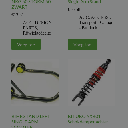
NRG 50 STORM 50
Single Arm Stand
ZWART
€
16.58
€
13.31
ACC. ACCESS.
,
Transport - Garage
ACC. DESIGN
- Paddock
PARTS
,
Rijwielgedeelte
Voeg toe
Voeg toe
BIHR STAND LEFT
BITUBO YXB01
SINGLE ARM
Schokdemper achter
SCOOTER