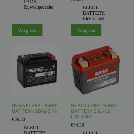
PADS
,
Rijwielgedeelte
ELECT.
BATTERY
,
Elektriciteit
Voeg toe
Voeg toe
BS BATTERY – BSBAT
BS BATTERY – BSBAT
BATTERY BB4L-B FA
BATTERY BSLI-02
LITHIUM
€
39.33
€
94.38
ELECT.
BATTERY
,
ELECT.