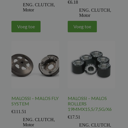
€
6.18
ENG. CLUTCH
,
Motor
ENG. CLUTCH
,
Motor
Voeg toe
Voeg toe
MALOSSI – MALOS FLY
MALOSSI – MALOS
SYSTEM
ROLLERS
19MMX15,5/7,5G/X6
€
111.51
€
17.51
ENG. CLUTCH
,
Motor
ENG. CLUTCH
,