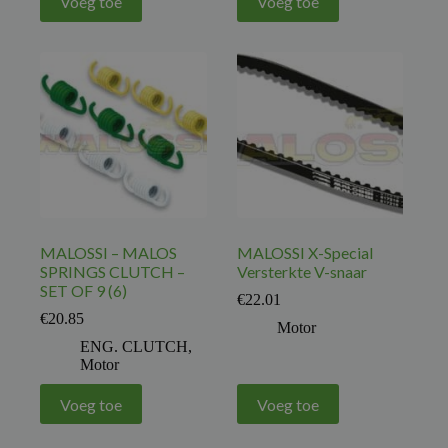
Voeg toe
Voeg toe
MALOSSI – MALOS
MALOSSI X-Special
SPRINGS CLUTCH –
Versterkte V-snaar
SET OF 9 (6)
€
22.01
€
20.85
Motor
ENG. CLUTCH
,
Motor
Voeg toe
Voeg toe