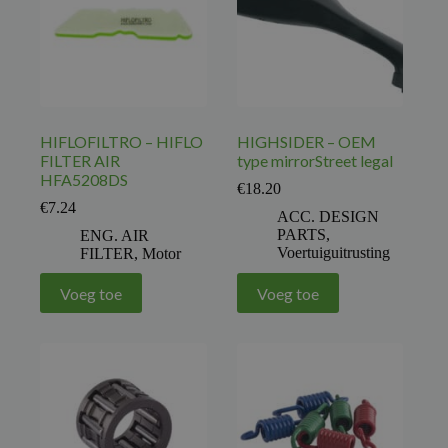
HIFLOFILTRO – HIFLO
HIGHSIDER – OEM
FILTER AIR
type mirrorStreet legal
HFA5208DS
€
18.20
€
7.24
ACC. DESIGN
PARTS
,
ENG. AIR
Voertuiguitrusting
FILTER
,
Motor
Voeg toe
Voeg toe