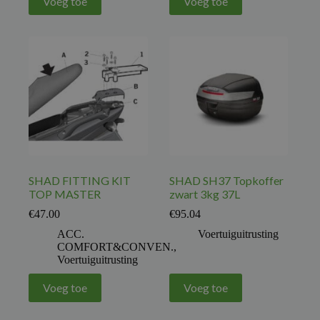
Voeg toe
Voeg toe
SHAD FITTING KIT
SHAD SH37 Topkoffer
TOP MASTER
zwart 3kg 37L
€
47.00
€
95.04
ACC.
Voertuiguitrusting
COMFORT&CONVEN.
,
Voertuiguitrusting
Voeg toe
Voeg toe