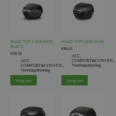
SHAD TOP CASE SH33
SHAD TOP CASE SH34
BLACK
€
96.01
€
90.50
ACC.
COMFORT&CONVEN.
,
ACC.
Voertuiguitrusting
COMFORT&CONVEN.
,
Voertuiguitrusting
Voeg toe
Voeg toe