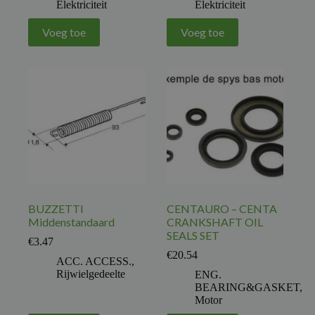
Elektriciteit
Elektriciteit
Voeg toe
Voeg toe
BUZZETTI
CENTAURO – CENTA
Middenstandaard
CRANKSHAFT OIL
SEALS SET
€
3.47
€
20.54
ACC. ACCESS.
,
Rijwielgedeelte
ENG.
BEARING&GASKET
,
Motor