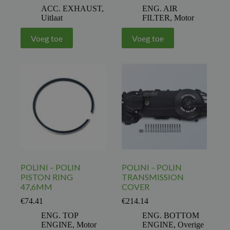
ACC. EXHAUST
,
ENG. AIR
Uitlaat
FILTER
,
Motor
Voeg toe
Voeg toe
POLINI – POLIN
POLINI – POLIN
PISTON RING
TRANSMISSION
47,6MM
COVER
€
74.41
€
214.14
ENG. TOP
ENG. BOTTOM
ENGINE
,
Motor
ENGINE
,
Overige