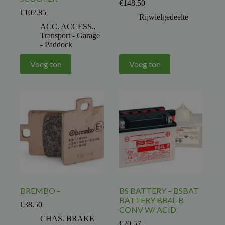
€
148.50
€
102.85
Rijwielgedeelte
ACC. ACCESS.
,
Transport - Garage
- Paddock
Voeg toe
Voeg toe
BREMBO –
BS BATTERY – BSBAT
BATTERY BB4L-B
€
38.50
CONV W/ ACID
CHAS. BRAKE
€
20.57