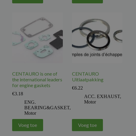
CENTAURO is one of
CENTAURO
the international leaders
Uitlaatpakking
for engine gaskets
€
6.22
€
3.18
ACC. EXHAUST
,
Motor
ENG.
BEARING&GASKET
,
Motor
Voeg toe
Voeg toe