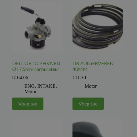
DELL ORTO PHVA ED
DR ZUIGERVEREN
Ø17,5mm carburateur
40MM
€
104.06
€
11.30
ENG. INTAKE
,
Motor
Motor
Voeg toe
Voeg toe