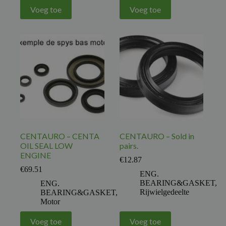
Voeg toe
Voeg toe
CENTAURO – CENTA
CENTAURO – Sold in
OIL SEAL LOW
pairs.
ENGINE
€
12.87
€
69.51
ENG.
BEARING&GASKET
,
ENG.
Rijwielgedeelte
BEARING&GASKET
,
Motor
Voeg toe
Voeg toe