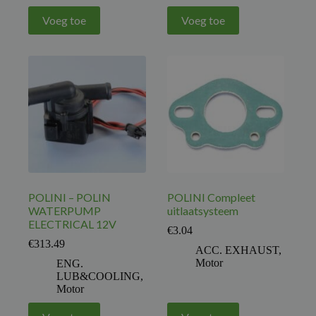
Voeg toe
Voeg toe
POLINI – POLIN
POLINI Compleet
WATERPUMP
uitlaatsysteem
ELECTRICAL 12V
€
3.04
€
313.49
ACC. EXHAUST
,
Motor
ENG.
LUB&COOLING
,
Motor