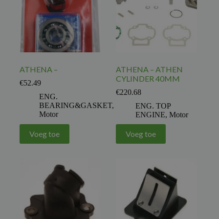
ATHENA –
ATHENA – ATHEN
CYLINDER 40MM
€
52.49
€
220.68
ENG.
BEARING&GASKET
,
ENG. TOP
Motor
ENGINE
,
Motor
Voeg toe
Voeg toe