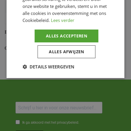
onze website te gebruiken, stemt u in met
Bihr productcode
1108532001
,
4054783040742
alle cookies in overeenstemming met ons
Productmerk
SHIN YO
Cookiebeleid.
Lees verder
Beoordelingen (0)
ALLES ACCEPTEREN
Gekoppelde Motoren
ALLES AFWIJZEN
DETAILS WEERGEVEN
Ik ga akkoord met het privacybeleid.