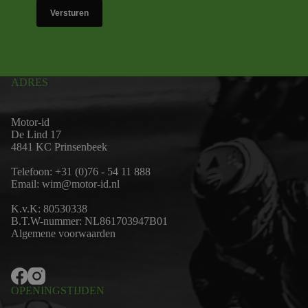
Versturen
ADRES
Motor-id
De Lind 17
4841 KC Prinsenbeek
Telefoon:
+31 (0)76 - 54 11 888
Email:
wim@motor-id.nl
K.v.K: 80530338
B.T.W-nummer: NL861703947B01
Algemene voorwaarden
OPENINGSTIJDEN