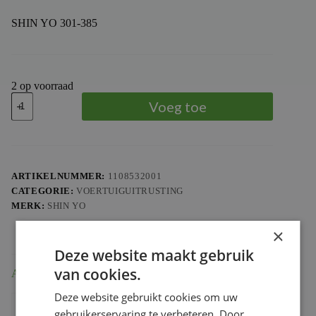
SHIN YO 301-385
2 op voorraad
SHIN
Voeg toe
YO
Agila
Handlebar
End
Mirror
(1pc)
ARTIKELNUMMER:
1108532001
aantal
CATEGORIE:
VOERTUIGUITRUSTING
MERK:
SHIN YO
×
Deze website maakt gebruik
van cookies.
Aanvullende informatie
Deze website gebruikt cookies om uw
Gewicht
0.33 kg
gebruikerservaring te verbeteren. Door