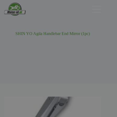
Ga
naar
de
inhoud
SHIN YO Agila Handlebar End Mirror (1pc)