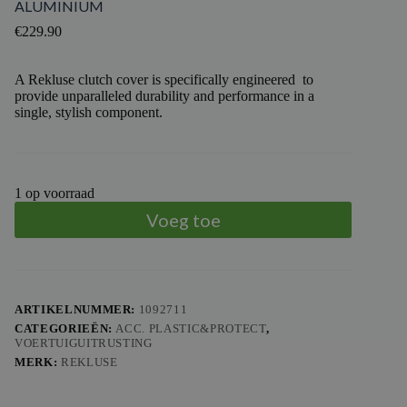
ALUMINIUM
€
229.90
A Rekluse clutch cover is specifically engineered to
provide unparalleled durability and performance in a
single, stylish component.
1 op voorraad
Voeg toe
ARTIKELNUMMER:
1092711
CATEGORIEËN:
ACC. PLASTIC&PROTECT
,
VOERTUIGUITRUSTING
MERK:
REKLUSE