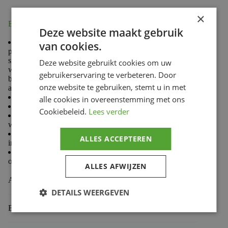
×
Beschrijving
Deze website maakt gebruik
A Rekluse clutch cover is specifically engineered to
van cookies.
provide unparalleled durability and performance in a
single, stylish component. Our covers are ready to ride
Deze website gebruikt cookies om uw
whenever you are. They stand up against rocks, logs,
gebruikerservaring te verbeteren. Door
boots, and whatever else you may encounter in your
onze website te gebruiken, stemt u in met
adventures.
Features and benefits
alle cookies in overeenstemming met ons
Billet aluminum provides incredible strength
Cookiebeleid.
Lees verder
Double hard anodized for enhanced durability and
wear resistance
Greater depth than stock covers, which allows for
ALLES ACCEPTEREN
increased oil capacity
Specifically designed to complement the performance
of your Rekluse or OEM clutch
ALLES AFWIJZEN
Aanvullende informatie
DETAILS WEERGEVEN
Beoordelingen (0)