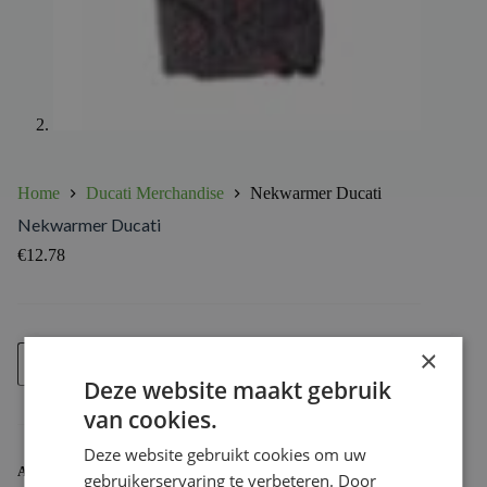
Home
Ducati Merchandise
Nekwarmer Ducati
Nekwarmer Ducati
€
12.78
Nekwarmer
×
Voeg toe
Ducati
Deze website maakt gebruik
aantal
van cookies.
Deze website gebruikt cookies om uw
ARTIKELNUMMER:
987691009
gebruikerservaring te verbeteren. Door