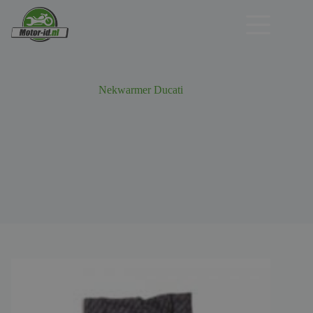
Ga
naar
de
inhoud
Nekwarmer Ducati