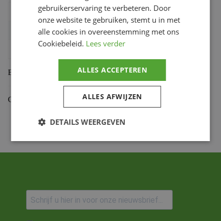
gebruikerservaring te verbeteren. Door
Gewicht
1.148 kg
onze website te gebruiken, stemt u in met
Bihr productcode
1108636001
,
4054783554157
alle cookies in overeenstemming met ons
Cookiebeleid.
Lees verder
Productmerk
HIGHSIDER
ALLES ACCEPTEREN
Beoordelingen (0)
ALLES AFWIJZEN
Gekoppelde Motoren
DETAILS WEERGEVEN