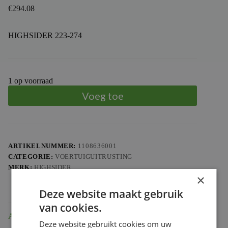
€
294.08
HIGHSIDER 223-274
1 op voorraad
Voeg toe
ARTIKELNUMMER:
1108636001
CATEGORIE:
VOERTUIGUITRUSTING
MERK:
HIGHSIDER
×
Deze website maakt gebruik
van cookies.
Aanvullende informatie
Deze website gebruikt cookies om uw