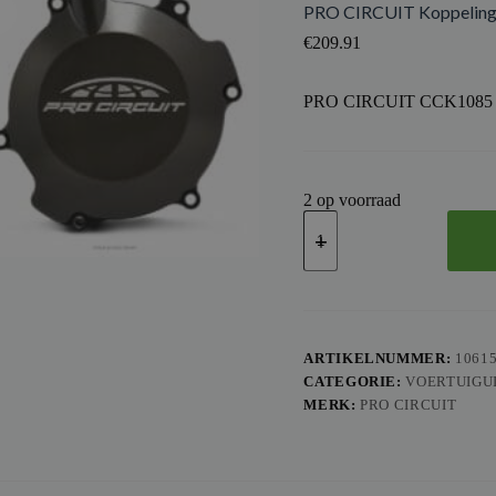
PRO CIRCUIT Koppeling
€
209.91
PRO CIRCUIT CCK1085
2 op voorraad
PRO
CIRCUIT
Koppelingsdeksel
zwart
Kawasaki
KX85/100
aantal
ARTIKELNUMMER:
1061
CATEGORIE:
VOERTUIGU
MERK:
PRO CIRCUIT