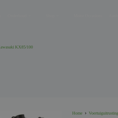
s
Onderhoud
Shop
Motor Occasions
Aanh
Kawasaki KX85/100
Home
Voertuiguitrustin