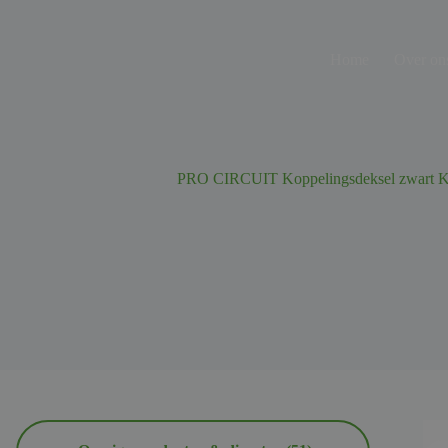
Ga
naar
de
Home
Over on
inhoud
PRO CIRCUIT Koppelingsdeksel zwart 