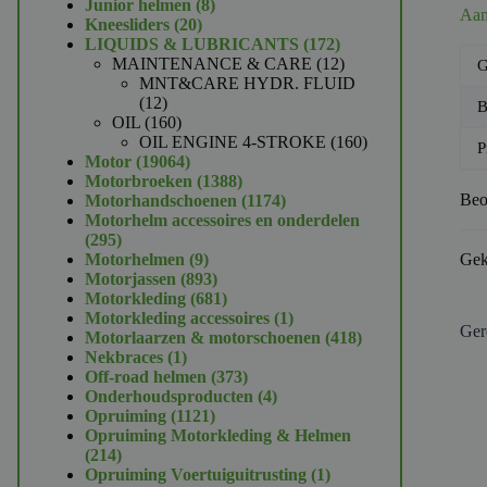
product
8
Junior helmen
8
Aan
20
producten
Kneesliders
20
producten
172
LIQUIDS & LUBRICANTS
172
producten
12
MAINTENANCE & CARE
12
G
producten
MNT&CARE HYDR. FLUID
12
12
B
producten
160
OIL
160
producten
160
OIL ENGINE 4-STROKE
160
P
19064
producten
Motor
19064
producten
1388
Motorbroeken
1388
producten
1174
Beo
Motorhandschoenen
1174
producten
Motorhelm accessoires en onderdelen
295
295
producten
9
Motorhelmen
9
Gek
producten
893
Motorjassen
893
producten
681
Motorkleding
681
producten
1
Motorkleding accessoires
1
Ger
product
418
Motorlaarzen & motorschoenen
418
1
producten
Nekbraces
1
product
373
Off-road helmen
373
producten
4
Onderhoudsproducten
4
1121
producten
Opruiming
1121
producten
Opruiming Motorkleding & Helmen
214
214
producten
1
Opruiming Voertuiguitrusting
1