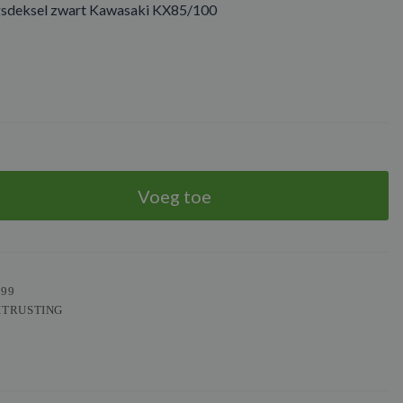
sdeksel zwart Kawasaki KX85/100
Voeg toe
599
ITRUSTING