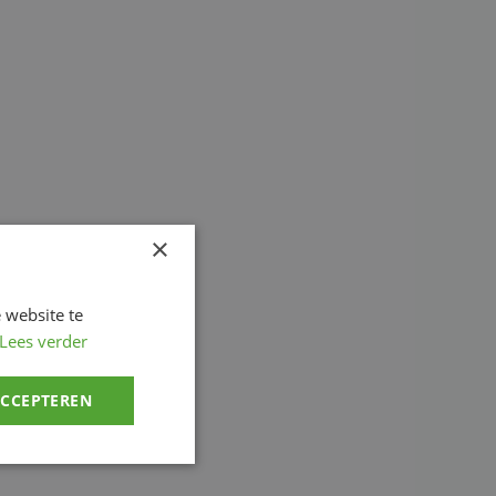
×
 website te
Lees verder
ACCEPTEREN