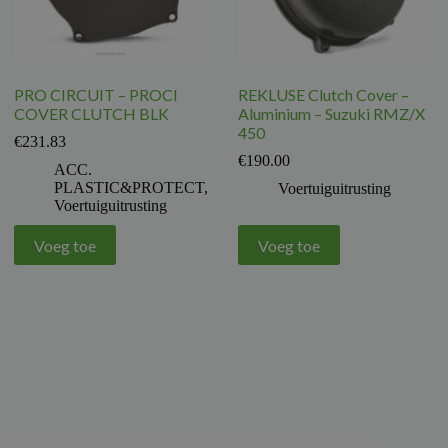
PRO CIRCUIT – PROCI
REKLUSE Clutch Cover –
COVER CLUTCH BLK
Aluminium – Suzuki RMZ/X
450
€
231.83
€
190.00
ACC.
PLASTIC&PROTECT
,
Voertuiguitrusting
Voertuiguitrusting
Voeg toe
Voeg toe