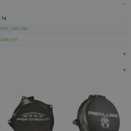
4 kg
0037
,
1061599
CIRCUIT