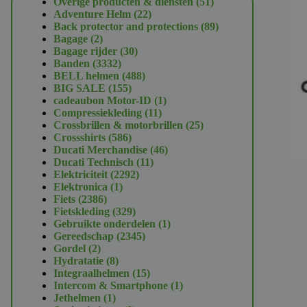
51
Overige producten & diensten
51
22
producten
Adventure Helm
22
producten
89
Back protector and protections
89
2
producten
Bagage
2
producten
30
Bagage rijder
30
3332
producten
Banden
3332
producten
488
BELL helmen
488
155
producten
BIG SALE
155
producten
1
cadeaubon Motor-ID
1
11
product
Compressiekleding
11
producten
25
Crossbrillen & motorbrillen
25
586
producten
Crossshirts
586
producten
46
Ducati Merchandise
46
11
producten
Ducati Technisch
11
2292
producten
Elektriciteit
2292
1
producten
Elektronica
1
2386
product
Fiets
2386
producten
329
Fietskleding
329
producten
1
Gebruikte onderdelen
1
2345
product
Gereedschap
2345
2
producten
Gordel
2
producten
8
Hydratatie
8
producten
15
Integraalhelmen
15
producten
1
Intercom & Smartphone
1
1
product
Jethelmen
1