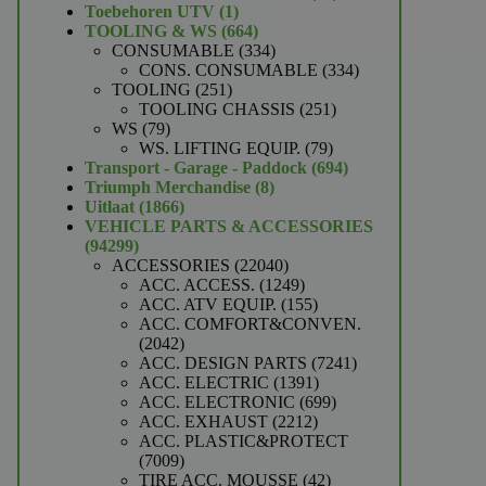
1
producten
Toebehoren UTV
1
product
664
TOOLING & WS
664
producten
334
CONSUMABLE
334
producten
334
CONS. CONSUMABLE
334
251
producten
TOOLING
251
producten
251
TOOLING CHASSIS
251
79
producten
WS
79
producten
79
WS. LIFTING EQUIP.
79
producten
694
Transport - Garage - Paddock
694
8
producten
Triumph Merchandise
8
1866
producten
Uitlaat
1866
producten
VEHICLE PARTS & ACCESSORIES
94299
94299
producten
22040
ACCESSORIES
22040
producten
1249
ACC. ACCESS.
1249
producten
155
ACC. ATV EQUIP.
155
producten
ACC. COMFORT&CONVEN.
2042
2042
producten
7241
ACC. DESIGN PARTS
7241
1391
producten
ACC. ELECTRIC
1391
producten
699
ACC. ELECTRONIC
699
2212
producten
ACC. EXHAUST
2212
producten
ACC. PLASTIC&PROTECT
7009
7009
producten
42
TIRE ACC. MOUSSE
42