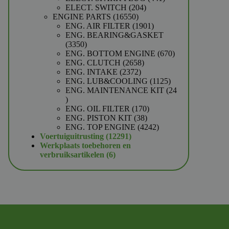
204
producten
ELECT. SWITCH
204
16550
producten
ENGINE PARTS
16550
producten
1901
ENG. AIR FILTER
1901
producten
ENG. BEARING&GASKET
3350
3350
producten
670
ENG. BOTTOM ENGINE
670
2658
producten
ENG. CLUTCH
2658
2372
producten
ENG. INTAKE
2372
producten
1125
ENG. LUB&COOLING
1125
producten
ENG. MAINTENANCE KIT
24
24
producten
170
ENG. OIL FILTER
170
38
producten
ENG. PISTON KIT
38
producten
4242
ENG. TOP ENGINE
4242
12291
producten
Voertuiguitrusting
12291
producten
Werkplaats toebehoren en
6
verbruiksartikelen
6
producten