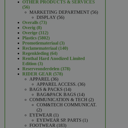
product
OTHER PRODUCTS & SERVICES
56
56
producten
56
MARKETING DEPARTMENT
56
56
producten
DISPLAY
56
73
producten
Overalls
73
8
producten
Overig
8
producten
312
Overige
312
producten
5802
Plastics
5802
producten
3
Promotiemateriaal
3
producten
140
Reclamemateriaal
140
64
producten
Regenkleding
64
producten
Renthal Hard Anodized Limited
3
Edition
3
producten
378
Reserveonderdelen
378
578
producten
RIDER GEAR
578
36
producten
APPAREL
36
producten
36
APPAREL ACCESS.
36
14
producten
BAGS & PACKS
14
producten
14
BAG&PACK BAGS
14
producten
2
COMMUNICATION & TECH
2
producten
COM&TECH COMMUNICAT.
2
2
producten
1
EYEWEAR
1
product
1
EYEWEAR SP. PARTS
1
183
product
FOOTWEAR
183