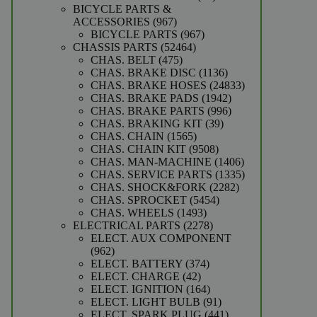
producten
BICYCLE PARTS &
967
ACCESSORIES
967
producten
967
BICYCLE PARTS
967
52464
producten
CHASSIS PARTS
52464
475
producten
CHAS. BELT
475
producten
1136
CHAS. BRAKE DISC
1136
producten
24833
CHAS. BRAKE HOSES
24833
1942
producten
CHAS. BRAKE PADS
1942
producten
996
CHAS. BRAKE PARTS
996
39
producten
CHAS. BRAKING KIT
39
1565
producten
CHAS. CHAIN
1565
producten
9508
CHAS. CHAIN KIT
9508
producten
1406
CHAS. MAN-MACHINE
1406
producten
1335
CHAS. SERVICE PARTS
1335
2282
producten
CHAS. SHOCK&FORK
2282
5454
producten
CHAS. SPROCKET
5454
1493
producten
CHAS. WHEELS
1493
producten
2278
ELECTRICAL PARTS
2278
producten
ELECT. AUX COMPONENT
962
962
producten
374
ELECT. BATTERY
374
42
producten
ELECT. CHARGE
42
producten
164
ELECT. IGNITION
164
producten
91
ELECT. LIGHT BULB
91
producten
441
ELECT. SPARK PLUG
441