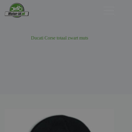
Ga
naar
de
inhoud
Ducati Corse totaal zwart muts