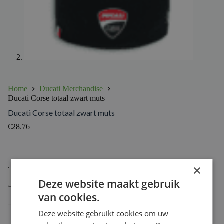
Home
Ducati Merchandise
Ducati Corse totaal zwart muts
Ducati Corse totaal zwart muts
€
28.76
×
Ducati
Voeg toe
Corse
Deze website maakt gebruik
totaal
van cookies.
zwart
muts
Deze website gebruikt cookies om uw
aantal