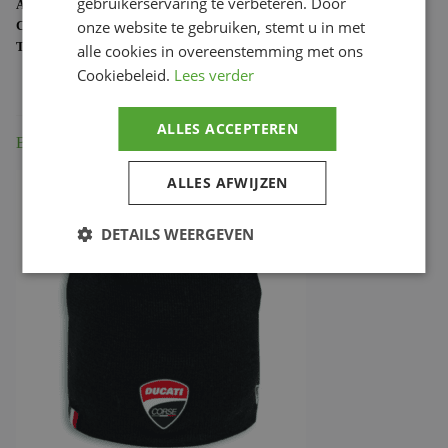
gebruikerservaring te verbeteren. Door
ARTIKELNUMMER:
987703954
onze website te gebruiken, stemt u in met
CATEGORIE:
DUCATI MERCHANDISE
TAG:
987703954
alle cookies in overeenstemming met ons
Cookiebeleid.
Lees verder
ALLES ACCEPTEREN
Beschrijving
ALLES AFWIJZEN
DETAILS WEERGEVEN