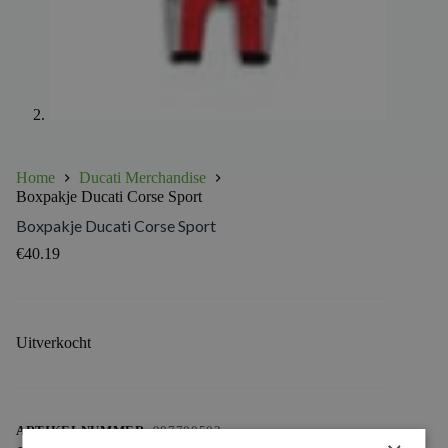
Home
Ducati Merchandise
Boxpakje Ducati Corse Sport
Boxpakje Ducati Corse Sport
€
40.19
Uitverkocht
ARTIKELNUMMER:
987700503