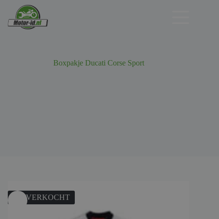
Ga
naar
de
inhoud
Boxpakje Ducati Corse Sport
UITVERKOCHT