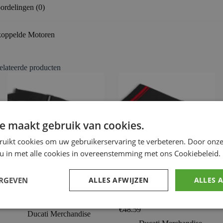
ordelingen (0)
oppelde Motoren
elateerde producten
e maakt gebruik van cookies.
ruikt cookies om uw gebruikerservaring te verbeteren. Door onze
 u in met alle cookies in overeenstemming met ons Cookiebeleid.
ERGEVEN
ALLES AFWIJZEN
ALLES 
DC Sport Fitness heuptas
Ducati Race strand
handdoek
€
18.83
€
48.59
Ducati Merchandise