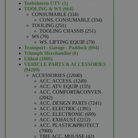
1
producten
Toebehoren UTV
1
product
664
TOOLING & WS
664
producten
334
CONSUMABLE
334
producten
334
CONS. CONSUMABLE
334
251
producten
TOOLING
251
producten
251
TOOLING CHASSIS
251
79
producten
WS
79
producten
79
WS. LIFTING EQUIP.
79
producten
694
Transport - Garage - Paddock
694
8
producten
Triumph Merchandise
8
1866
producten
Uitlaat
1866
producten
VEHICLE PARTS & ACCESSORIES
94299
94299
producten
22040
ACCESSORIES
22040
producten
1249
ACC. ACCESS.
1249
producten
155
ACC. ATV EQUIP.
155
producten
ACC. COMFORT&CONVEN.
2042
2042
producten
7241
ACC. DESIGN PARTS
7241
1391
producten
ACC. ELECTRIC
1391
producten
699
ACC. ELECTRONIC
699
2212
producten
ACC. EXHAUST
2212
producten
ACC. PLASTIC&PROTECT
7009
7009
producten
42
TIRE ACC. MOUSSE
42