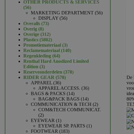
product
OTHER PRODUCTS & SERVICES
56
56
producten
56
MARKETING DEPARTMENT
56
56
producten
DISPLAY
56
73
producten
Overalls
73
8
producten
Overig
8
producten
312
Overige
312
producten
5802
Plastics
5802
producten
3
Promotiemateriaal
3
producten
140
Reclamemateriaal
140
64
producten
Regenkleding
64
producten
Renthal Hard Anodized Limited
3
Edition
3
producten
378
Reserveonderdelen
378
578
producten
De 
RIDER GEAR
578
36
producten
voo
APPAREL
36
producten
36
vro
APPAREL ACCESS.
36
14
producten
idea
BAGS & PACKS
14
producten
14
80%
BAG&PACK BAGS
14
producten
2
TE
COMMUNICATION & TECH
2
producten
COM&TECH COMMUNICAT.
2
2
producten
1
EYEWEAR
1
product
1
EYEWEAR SP. PARTS
1
183
product
FOOTWEAR
183