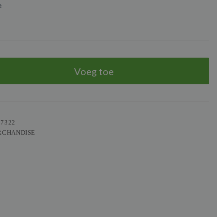
e
Voeg toe
97322
RCHANDISE