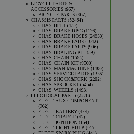
producten
BICYCLE PARTS &
967
ACCESSORIES
967
producten
967
BICYCLE PARTS
967
52464
producten
CHASSIS PARTS
52464
475
producten
CHAS. BELT
475
producten
1136
CHAS. BRAKE DISC
1136
producten
24833
CHAS. BRAKE HOSES
24833
1942
producten
CHAS. BRAKE PADS
1942
producten
996
CHAS. BRAKE PARTS
996
39
producten
CHAS. BRAKING KIT
39
1565
producten
CHAS. CHAIN
1565
producten
9508
CHAS. CHAIN KIT
9508
producten
1406
CHAS. MAN-MACHINE
1406
producten
1335
CHAS. SERVICE PARTS
1335
2282
producten
CHAS. SHOCK&FORK
2282
5454
producten
CHAS. SPROCKET
5454
1493
producten
CHAS. WHEELS
1493
producten
2278
ELECTRICAL PARTS
2278
producten
ELECT. AUX COMPONENT
962
962
producten
374
ELECT. BATTERY
374
42
producten
ELECT. CHARGE
42
producten
164
ELECT. IGNITION
164
producten
91
ELECT. LIGHT BULB
91
producten
441
ELECT. SPARK PLUG
441