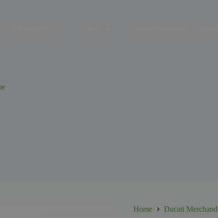
s
Onderhoud
Shop
Motor Occasions
Aanh
pe
Home
Ducati Merchand