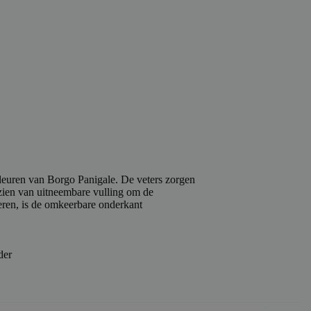
kleuren van Borgo Panigale. De veters zorgen
zien van uitneembare vulling om de
eren, is de omkeerbare onderkant
der