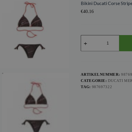
Bikini Ducati Corse Strip
€
40.16
Bikini
Ducati
Corse
Stripe
aantal
ARTIKELNUMMER:
9876
CATEGORIE:
DUCATI ME
TAG:
987697322