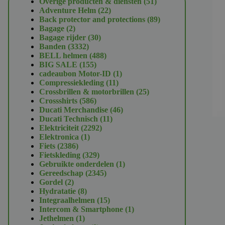
51
Overige producten & diensten
51
22
producten
Adventure Helm
22
producten
89
Back protector and protections
89
2
producten
Bagage
2
producten
30
Bagage rijder
30
3332
producten
Banden
3332
producten
488
BELL helmen
488
155
producten
BIG SALE
155
producten
1
cadeaubon Motor-ID
1
11
product
Compressiekleding
11
producten
25
Crossbrillen & motorbrillen
25
586
producten
Crossshirts
586
producten
46
Ducati Merchandise
46
11
producten
Ducati Technisch
11
2292
producten
Elektriciteit
2292
1
producten
Elektronica
1
2386
product
Fiets
2386
producten
329
Fietskleding
329
producten
1
Gebruikte onderdelen
1
2345
product
Gereedschap
2345
2
producten
Gordel
2
producten
8
Hydratatie
8
producten
15
Integraalhelmen
15
producten
1
Intercom & Smartphone
1
1
product
Jethelmen
1