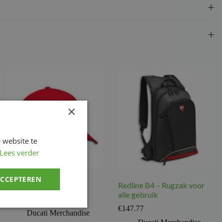
×
 website te
Lees verder
ACCEPTEREN
Bedrijf 2.0 – Cap
Redline B4 – Rugzak voor
alle gebruik
€
26.26
€
147.77
Ducati Merchandise