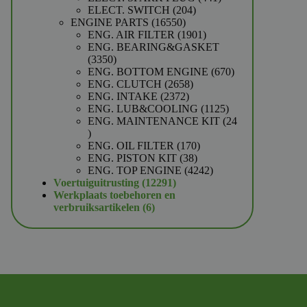
204
producten
ELECT. SWITCH
204
16550
producten
ENGINE PARTS
16550
producten
1901
ENG. AIR FILTER
1901
producten
ENG. BEARING&GASKET
3350
3350
producten
670
ENG. BOTTOM ENGINE
670
2658
producten
ENG. CLUTCH
2658
2372
producten
ENG. INTAKE
2372
producten
1125
ENG. LUB&COOLING
1125
producten
ENG. MAINTENANCE KIT
24
24
producten
170
ENG. OIL FILTER
170
38
producten
ENG. PISTON KIT
38
producten
4242
ENG. TOP ENGINE
4242
12291
producten
Voertuiguitrusting
12291
producten
Werkplaats toebehoren en
6
verbruiksartikelen
6
producten