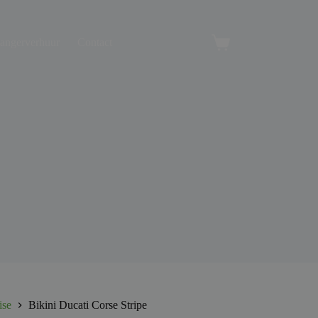
angerverhuur
Contact
Winkelwagen
ise
Bikini Ducati Corse Stripe