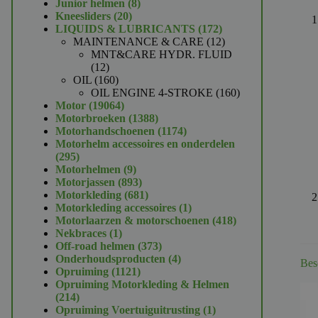
product
8
Junior helmen
8
20
producten
Kneesliders
20
producten
172
LIQUIDS & LUBRICANTS
172
producten
12
MAINTENANCE & CARE
12
producten
MNT&CARE HYDR. FLUID
12
12
producten
160
OIL
160
producten
160
OIL ENGINE 4-STROKE
160
19064
producten
Motor
19064
producten
1388
Motorbroeken
1388
producten
1174
Motorhandschoenen
1174
producten
Motorhelm accessoires en onderdelen
295
295
producten
9
Motorhelmen
9
producten
893
Motorjassen
893
producten
681
Motorkleding
681
producten
1
Motorkleding accessoires
1
product
418
Motorlaarzen & motorschoenen
418
1
producten
Nekbraces
1
product
373
Off-road helmen
373
producten
4
Onderhoudsproducten
4
Bes
1121
producten
Opruiming
1121
producten
Opruiming Motorkleding & Helmen
214
214
producten
1
Opruiming Voertuiguitrusting
1