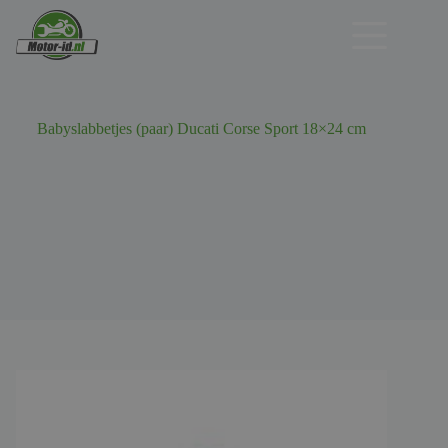
Ga
naar
de
inhoud
Babyslabbetjes (paar) Ducati Corse Sport 18×24 cm