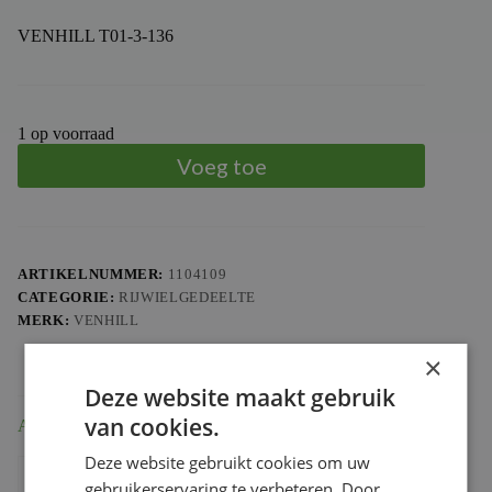
VENHILL T01-3-136
1 op voorraad
Voeg toe
ARTIKELNUMMER:
1104109
CATEGORIE:
RIJWIELGEDEELTE
MERK:
VENHILL
×
Deze website maakt gebruik
van cookies.
Aanvullende informatie
Deze website gebruikt cookies om uw
Gewicht
0.232 kg
gebruikerservaring te verbeteren. Door