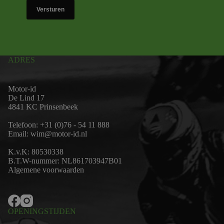
Versturen
ADRES
Motor-id
De Lind 17
4841 KC Prinsenbeek
Telefoon:
+31 (0)76 - 54 11 888
Email:
wim@motor-id.nl
K.v.K: 80530338
B.T.W-nummer: NL861703947B01
Algemene voorwaarden
OPENINGSTIJDEN