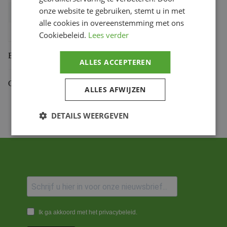
onze website te gebruiken, stemt u in met
Bihr productcode
1104109
alle cookies in overeenstemming met ons
Productmerk
VENHILL
Cookiebeleid.
Lees verder
Beoordelingen (0)
ALLES ACCEPTEREN
Gekoppelde Motoren
ALLES AFWIJZEN
DETAILS WEERGEVEN
Ik ga akkoord met het privacybeleid.