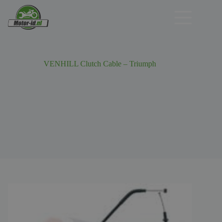
Ga
naar
de
inhoud
VENHILL Clutch Cable – Triumph