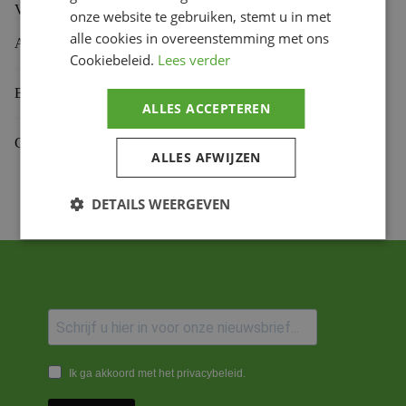
V PARTS 6 Screw allen fairing
onze website te gebruiken, stemt u in met
alle cookies in overeenstemming met ons
Aanvullende informatie
Cookiebeleid.
Lees verder
Beoordelingen (0)
ALLES ACCEPTEREN
Gekoppelde Motoren
ALLES AFWIJZEN
DETAILS WEERGEVEN
Ik ga akkoord met het privacybeleid.