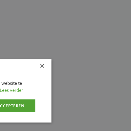
×
 website te
Lees verder
ACCEPTEREN