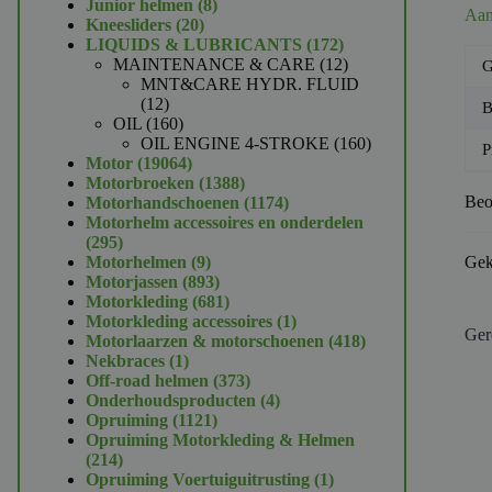
product
8
Junior helmen
8
Aan
20
producten
Kneesliders
20
producten
172
LIQUIDS & LUBRICANTS
172
producten
12
MAINTENANCE & CARE
12
G
producten
MNT&CARE HYDR. FLUID
12
12
B
producten
160
OIL
160
producten
160
OIL ENGINE 4-STROKE
160
P
19064
producten
Motor
19064
producten
1388
Motorbroeken
1388
producten
1174
Beo
Motorhandschoenen
1174
producten
Motorhelm accessoires en onderdelen
295
295
producten
9
Motorhelmen
9
Gek
producten
893
Motorjassen
893
producten
681
Motorkleding
681
producten
1
Motorkleding accessoires
1
Ger
product
418
Motorlaarzen & motorschoenen
418
1
producten
Nekbraces
1
product
373
Off-road helmen
373
producten
4
Onderhoudsproducten
4
1121
producten
Opruiming
1121
producten
Opruiming Motorkleding & Helmen
214
214
producten
1
Opruiming Voertuiguitrusting
1