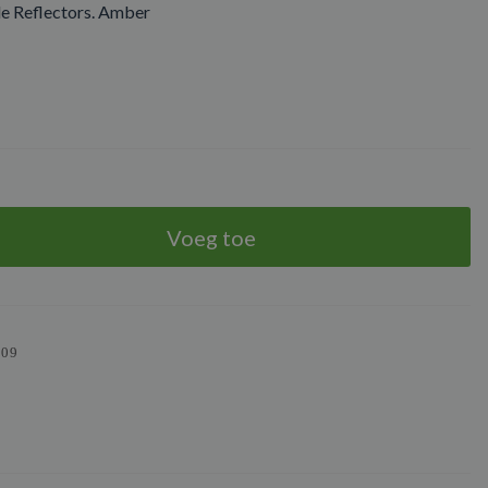
de Reflectors. Amber
Voeg toe
309