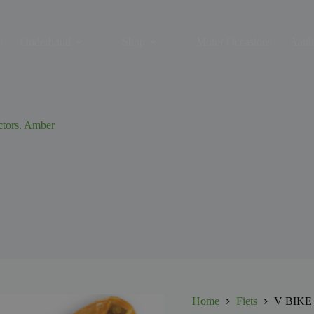
s
Onderhoud
Shop
Motor Occasions
Aanh
ctors. Amber
Home
Fiets
V BIKE S