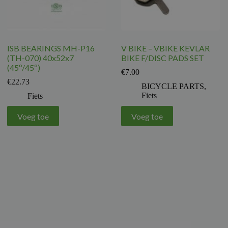
ISB BEARINGS MH-P16
V BIKE – VBIKE KEVLAR
(TH-070) 40x52x7
BIKE F/DISC PADS SET
(45º/45º)
€
7.00
€
22.73
BICYCLE PARTS
,
Fiets
Fiets
Voeg toe
Voeg toe