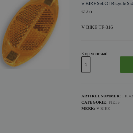
V BIKE Set Of Bicycle Si
€
1.65
V BIKE TF-316
3 op voorraad
V
BIKE
Set
Of
Bicycle
Side
Reflectors.
Amber
ARTIKELNUMMER:
1104
aantal
CATEGORIE:
FIETS
MERK:
V BIKE