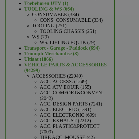
1
producten
Toebehoren UTV
1
product
664
TOOLING & WS
664
producten
334
CONSUMABLE
334
producten
334
CONS. CONSUMABLE
334
251
producten
TOOLING
251
producten
251
TOOLING CHASSIS
251
79
producten
WS
79
producten
79
WS. LIFTING EQUIP.
79
producten
694
Transport - Garage - Paddock
694
8
producten
Triumph Merchandise
8
1866
producten
Uitlaat
1866
producten
VEHICLE PARTS & ACCESSORIES
94299
94299
producten
22040
ACCESSORIES
22040
producten
1249
ACC. ACCESS.
1249
producten
155
ACC. ATV EQUIP.
155
producten
ACC. COMFORT&CONVEN.
2042
2042
producten
7241
ACC. DESIGN PARTS
7241
1391
producten
ACC. ELECTRIC
1391
producten
699
ACC. ELECTRONIC
699
2212
producten
ACC. EXHAUST
2212
producten
ACC. PLASTIC&PROTECT
7009
7009
producten
42
TIRE ACC. MOUSSE
42