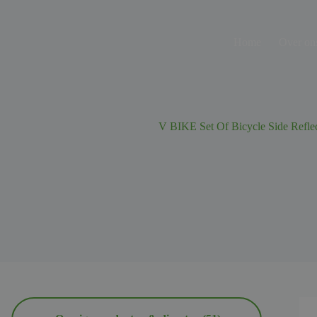
Ga
naar
de
Home
Over on
inhoud
V BIKE Set Of Bicycle Side Refle