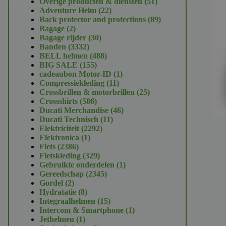
51
Overige producten & diensten
51
22
producten
Adventure Helm
22
producten
89
Back protector and protections
89
2
producten
Bagage
2
producten
30
Bagage rijder
30
3332
producten
Banden
3332
producten
488
BELL helmen
488
155
producten
BIG SALE
155
producten
1
cadeaubon Motor-ID
1
11
product
Compressiekleding
11
producten
25
Crossbrillen & motorbrillen
25
586
producten
Crossshirts
586
producten
46
Ducati Merchandise
46
11
producten
Ducati Technisch
11
2292
producten
Elektriciteit
2292
1
producten
Elektronica
1
2386
product
Fiets
2386
producten
329
Fietskleding
329
producten
1
Gebruikte onderdelen
1
2345
product
Gereedschap
2345
2
producten
Gordel
2
producten
8
Hydratatie
8
producten
15
Integraalhelmen
15
producten
1
Intercom & Smartphone
1
1
product
Jethelmen
1