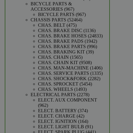
producten
BICYCLE PARTS &
967
ACCESSORIES
967
producten
967
BICYCLE PARTS
967
52464
producten
CHASSIS PARTS
52464
475
producten
CHAS. BELT
475
producten
1136
CHAS. BRAKE DISC
1136
producten
24833
CHAS. BRAKE HOSES
24833
1942
producten
CHAS. BRAKE PADS
1942
producten
996
CHAS. BRAKE PARTS
996
39
producten
CHAS. BRAKING KIT
39
1565
producten
CHAS. CHAIN
1565
producten
9508
CHAS. CHAIN KIT
9508
producten
1406
CHAS. MAN-MACHINE
1406
producten
1335
CHAS. SERVICE PARTS
1335
2282
producten
CHAS. SHOCK&FORK
2282
5454
producten
CHAS. SPROCKET
5454
1493
producten
CHAS. WHEELS
1493
producten
2278
ELECTRICAL PARTS
2278
producten
ELECT. AUX COMPONENT
962
962
producten
374
ELECT. BATTERY
374
42
producten
ELECT. CHARGE
42
producten
164
ELECT. IGNITION
164
producten
91
ELECT. LIGHT BULB
91
producten
441
ELECT. SPARK PLUG
441