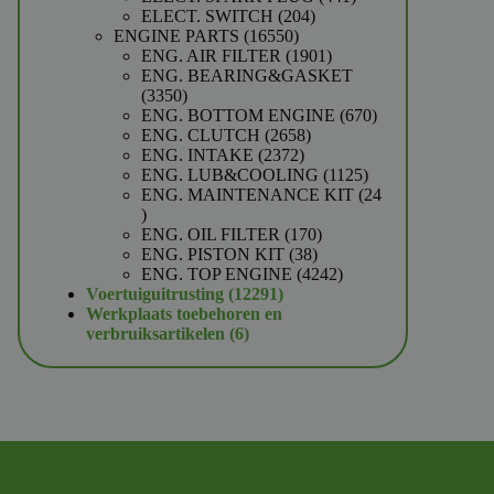
204
producten
ELECT. SWITCH
204
16550
producten
ENGINE PARTS
16550
producten
1901
ENG. AIR FILTER
1901
producten
ENG. BEARING&GASKET
3350
3350
producten
670
ENG. BOTTOM ENGINE
670
2658
producten
ENG. CLUTCH
2658
2372
producten
ENG. INTAKE
2372
producten
1125
ENG. LUB&COOLING
1125
producten
ENG. MAINTENANCE KIT
24
24
producten
170
ENG. OIL FILTER
170
38
producten
ENG. PISTON KIT
38
producten
4242
ENG. TOP ENGINE
4242
12291
producten
Voertuiguitrusting
12291
producten
Werkplaats toebehoren en
6
verbruiksartikelen
6
producten