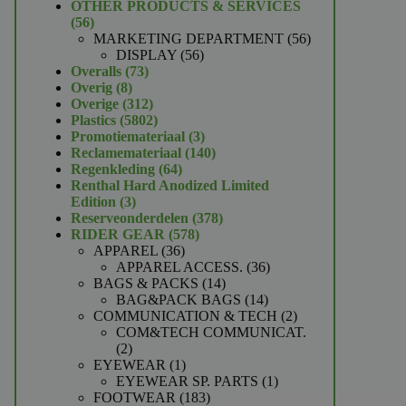
product
OTHER PRODUCTS & SERVICES
56
56
producten
56
MARKETING DEPARTMENT
56
56
producten
DISPLAY
56
73
producten
Overalls
73
8
producten
Overig
8
producten
312
Overige
312
producten
5802
Plastics
5802
producten
3
Promotiemateriaal
3
producten
140
Reclamemateriaal
140
64
producten
Regenkleding
64
producten
Renthal Hard Anodized Limited
3
Edition
3
producten
378
Reserveonderdelen
378
578
producten
RIDER GEAR
578
36
producten
APPAREL
36
producten
36
APPAREL ACCESS.
36
14
producten
BAGS & PACKS
14
producten
14
BAG&PACK BAGS
14
producten
2
COMMUNICATION & TECH
2
producten
COM&TECH COMMUNICAT.
2
2
producten
1
EYEWEAR
1
product
1
EYEWEAR SP. PARTS
1
183
product
FOOTWEAR
183