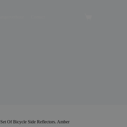
angerverhuur
Contact
Winkelwagen
et Of Bicycle Side Reflectors. Amber