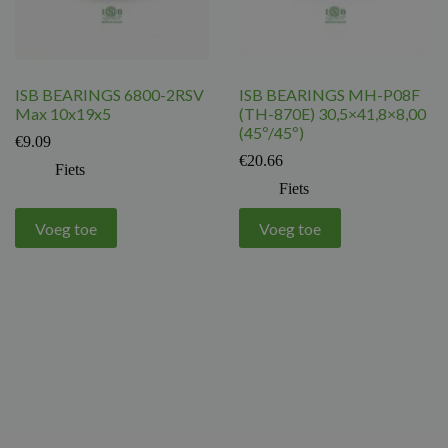
ISB BEARINGS 6800-2RSV
ISB BEARINGS MH-P08F
Max 10x19x5
(TH-870E) 30,5×41,8×8,00
(45º/45º)
€
9.09
€
20.66
Fiets
Fiets
Voeg toe
Voeg toe