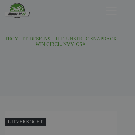
Ga
naar
de
inhoud
TROY LEE DESIGNS – TLD UNSTRUC SNAPBACK
WIN CIRCL, NVY, OSA
UITVERKOCHT