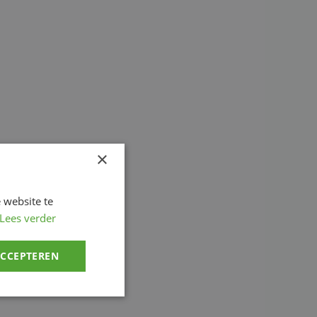
×
 website te
Lees verder
ACCEPTEREN