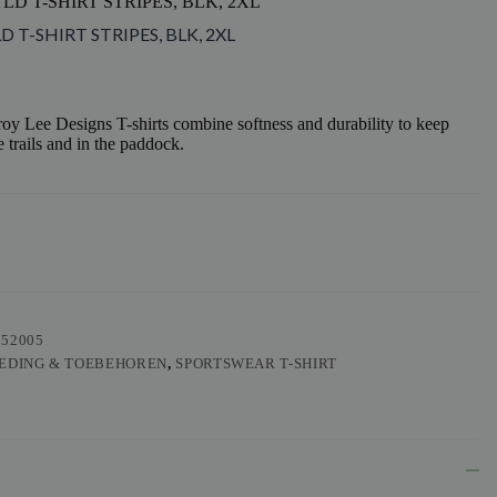
LD T-SHIRT STRIPES, BLK, 2XL
D T-SHIRT STRIPES, BLK, 2XL
y Lee Designs T-shirts combine softness and durability to keep
 trails and in the paddock.
552005
EDING & TOEBEHOREN
,
SPORTSWEAR T-SHIRT