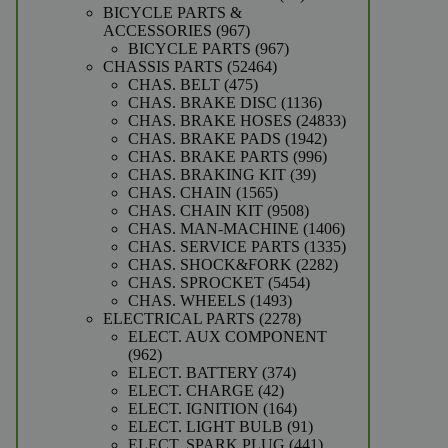
producten
BICYCLE PARTS &
967
ACCESSORIES
967
producten
967
BICYCLE PARTS
967
52464
producten
CHASSIS PARTS
52464
475
producten
CHAS. BELT
475
producten
1136
CHAS. BRAKE DISC
1136
producten
24833
CHAS. BRAKE HOSES
24833
1942
producten
CHAS. BRAKE PADS
1942
producten
996
CHAS. BRAKE PARTS
996
39
producten
CHAS. BRAKING KIT
39
1565
producten
CHAS. CHAIN
1565
producten
9508
CHAS. CHAIN KIT
9508
producten
1406
CHAS. MAN-MACHINE
1406
producten
1335
CHAS. SERVICE PARTS
1335
2282
producten
CHAS. SHOCK&FORK
2282
5454
producten
CHAS. SPROCKET
5454
1493
producten
CHAS. WHEELS
1493
producten
2278
ELECTRICAL PARTS
2278
producten
ELECT. AUX COMPONENT
962
962
producten
374
ELECT. BATTERY
374
42
producten
ELECT. CHARGE
42
producten
164
ELECT. IGNITION
164
producten
91
ELECT. LIGHT BULB
91
producten
441
ELECT. SPARK PLUG
441