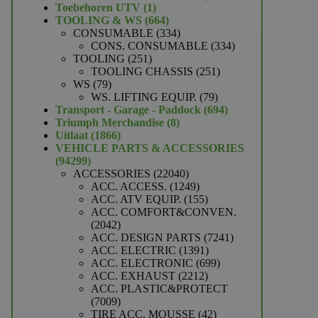
1
producten
Toebehoren UTV
1
product
664
TOOLING & WS
664
producten
334
CONSUMABLE
334
producten
334
CONS. CONSUMABLE
334
251
producten
TOOLING
251
producten
251
TOOLING CHASSIS
251
79
producten
WS
79
producten
79
WS. LIFTING EQUIP.
79
producten
694
Transport - Garage - Paddock
694
8
producten
Triumph Merchandise
8
1866
producten
Uitlaat
1866
producten
VEHICLE PARTS & ACCESSORIES
94299
94299
producten
22040
ACCESSORIES
22040
producten
1249
ACC. ACCESS.
1249
producten
155
ACC. ATV EQUIP.
155
producten
ACC. COMFORT&CONVEN.
2042
2042
producten
7241
ACC. DESIGN PARTS
7241
1391
producten
ACC. ELECTRIC
1391
producten
699
ACC. ELECTRONIC
699
2212
producten
ACC. EXHAUST
2212
producten
ACC. PLASTIC&PROTECT
7009
7009
producten
42
TIRE ACC. MOUSSE
42