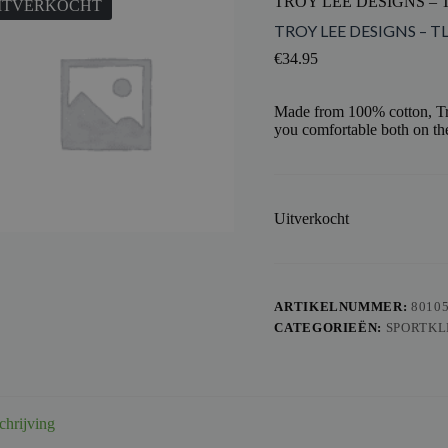
TROY LEE DESIGNS – T
ITVERKOCHT
TROY LEE DESIGNS – TL
€
34.95
Made from 100% cotton, Tro
you comfortable both on the
Uitverkocht
ARTIKELNUMMER:
8010
CATEGORIEËN:
SPORTKL
chrijving