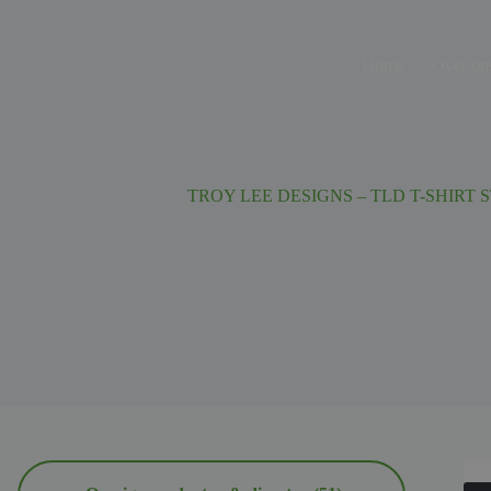
Ga
naar
de
Home
Over on
inhoud
TROY LEE DESIGNS – TLD T-SHIRT S