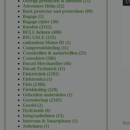
51
Overige producten & diensten
51
U
22
producten
Adventure Helm
22
producten
89
Back protector and protections
89
2
producten
Bagage
2
producten
30
Bagage rijder
30
3332
producten
Banden
3332
producten
488
BELL helmen
488
155
producten
BIG SALE
155
producten
1
cadeaubon Motor-ID
1
11
product
Compressiekleding
11
producten
25
Crossbrillen & motorbrillen
25
586
producten
Crossshirts
586
producten
46
Ducati Merchandise
46
11
producten
Ducati Technisch
11
2292
producten
Elektriciteit
2292
1
producten
Elektronica
1
2386
product
Fiets
2386
producten
329
Fietskleding
329
producten
1
Gebruikte onderdelen
1
2345
product
Gereedschap
2345
2
producten
Gordel
2
producten
8
Hydratatie
8
producten
15
Integraalhelmen
15
producten
1
Intercom & Smartphone
1
Bes
1
product
Jethelmen
1