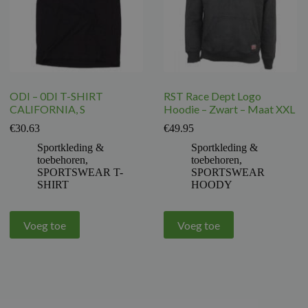
ODI – 0DI T-SHIRT
RST Race Dept Logo
CALIFORNIA, S
Hoodie – Zwart – Maat XXL
€
30.63
€
49.95
Sportkleding &
Sportkleding &
toebehoren
,
toebehoren
,
SPORTSWEAR T-
SPORTSWEAR
SHIRT
HOODY
Voeg toe
Voeg toe