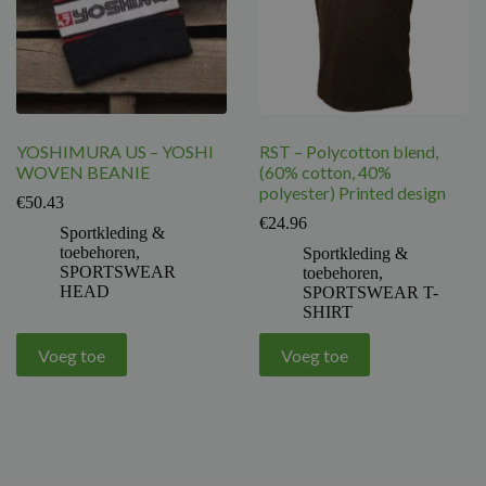
YOSHIMURA US – YOSHI
RST – Polycotton blend,
WOVEN BEANIE
(60% cotton, 40%
polyester) Printed design
€
50.43
€
24.96
Sportkleding &
toebehoren
,
Sportkleding &
SPORTSWEAR
toebehoren
,
HEAD
SPORTSWEAR T-
SHIRT
Voeg toe
Voeg toe