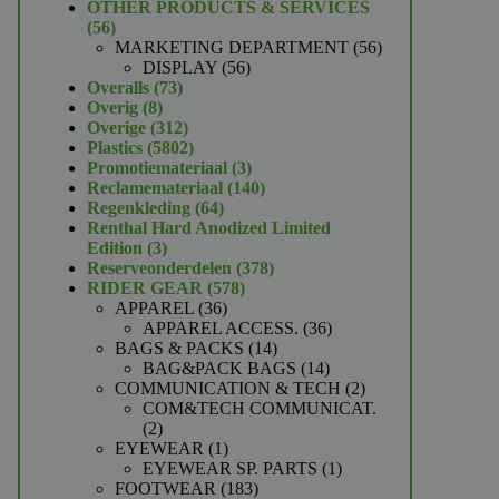
product
OTHER PRODUCTS & SERVICES
56
56
producten
56
MARKETING DEPARTMENT
56
56
producten
DISPLAY
56
73
producten
Overalls
73
8
producten
Overig
8
producten
312
Overige
312
producten
5802
Plastics
5802
producten
3
Promotiemateriaal
3
producten
140
Reclamemateriaal
140
64
producten
Regenkleding
64
producten
Renthal Hard Anodized Limited
3
Edition
3
producten
378
Reserveonderdelen
378
578
producten
RIDER GEAR
578
36
producten
APPAREL
36
producten
36
APPAREL ACCESS.
36
14
producten
BAGS & PACKS
14
producten
14
BAG&PACK BAGS
14
producten
2
COMMUNICATION & TECH
2
producten
COM&TECH COMMUNICAT.
2
2
producten
1
EYEWEAR
1
product
1
EYEWEAR SP. PARTS
1
183
product
FOOTWEAR
183