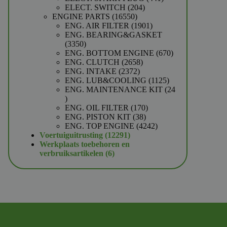
204
producten
ELECT. SWITCH
204
16550
producten
ENGINE PARTS
16550
producten
1901
ENG. AIR FILTER
1901
producten
ENG. BEARING&GASKET
3350
3350
producten
670
ENG. BOTTOM ENGINE
670
2658
producten
ENG. CLUTCH
2658
2372
producten
ENG. INTAKE
2372
producten
1125
ENG. LUB&COOLING
1125
producten
ENG. MAINTENANCE KIT
24
24
producten
170
ENG. OIL FILTER
170
38
producten
ENG. PISTON KIT
38
producten
4242
ENG. TOP ENGINE
4242
12291
producten
Voertuiguitrusting
12291
producten
Werkplaats toebehoren en
6
verbruiksartikelen
6
producten