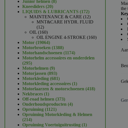
product
8
Junior helmen
8
Mad
20
producten
Kneesliders
20
the 
producten
172
LIQUIDS & LUBRICANTS
172
Key
producten
12
MAINTENANCE & CARE
12
producten
MNT&CARE HYDR. FLUID
12
12
producten
160
OIL
160
producten
160
OIL ENGINE 4-STROKE
160
19064
producten
Motor
19064
producten
1388
Motorbroeken
1388
Aan
producten
1174
Motorhandschoenen
1174
producten
Motorhelm accessoires en onderdelen
295
295
Beo
producten
9
Motorhelmen
9
producten
893
Motorjassen
893
producten
681
Motorkleding
681
Gek
producten
1
Motorkleding accessoires
1
product
418
Motorlaarzen & motorschoenen
418
1
producten
Nekbraces
1
product
373
Off-road helmen
373
Ger
producten
4
Onderhoudsproducten
4
1121
producten
Opruiming
1121
producten
Opruiming Motorkleding & Helmen
214
214
producten
1
Opruiming Voertuiguitrusting
1