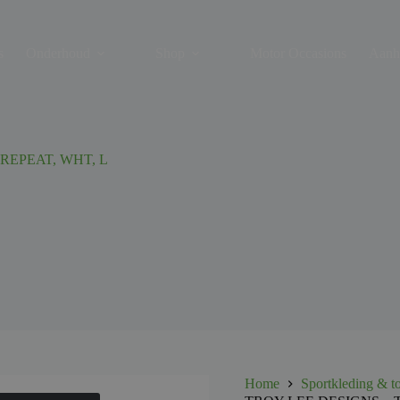
s
Onderhoud
Shop
Motor Occasions
Aanh
 REPEAT, WHT, L
Home
Sportkleding & t