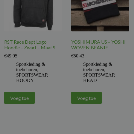
RST Race Dept Logo
YOSHIMURA US – YOSHI
Hoodie – Zwart – Maat S
WOVEN BEANIE
€
49.95
€
50.43
Sportkleding &
Sportkleding &
toebehoren
,
toebehoren
,
SPORTSWEAR
SPORTSWEAR
HOODY
HEAD
Voeg toe
Voeg toe