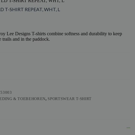
LD T-SHIRT REPEAT, WHT, L
LD T-SHIRT REPEAT, WHT, L
y Lee Designs T-shirts combine softness and durability to keep
 trails and in the paddock.
553003
EDING & TOEBEHOREN
,
SPORTSWEAR T-SHIRT