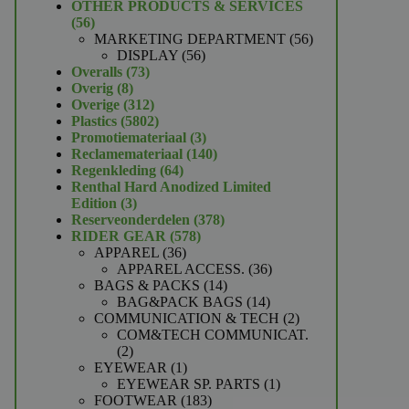
product
OTHER PRODUCTS & SERVICES
56
56
producten
56
MARKETING DEPARTMENT
56
56
producten
DISPLAY
56
73
producten
Overalls
73
8
producten
Overig
8
producten
312
Overige
312
producten
5802
Plastics
5802
producten
3
Promotiemateriaal
3
producten
140
Reclamemateriaal
140
64
producten
Regenkleding
64
producten
Renthal Hard Anodized Limited
3
Edition
3
producten
378
Reserveonderdelen
378
578
producten
RIDER GEAR
578
36
producten
APPAREL
36
producten
36
APPAREL ACCESS.
36
14
producten
BAGS & PACKS
14
producten
14
BAG&PACK BAGS
14
producten
2
COMMUNICATION & TECH
2
producten
COM&TECH COMMUNICAT.
2
2
producten
1
EYEWEAR
1
product
1
EYEWEAR SP. PARTS
1
183
product
FOOTWEAR
183