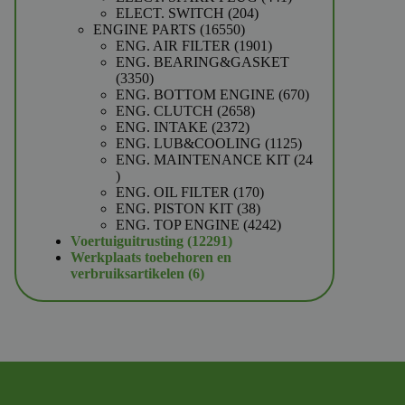
204
producten
ELECT. SWITCH
204
16550
producten
ENGINE PARTS
16550
producten
1901
ENG. AIR FILTER
1901
producten
ENG. BEARING&GASKET
3350
3350
producten
670
ENG. BOTTOM ENGINE
670
2658
producten
ENG. CLUTCH
2658
2372
producten
ENG. INTAKE
2372
producten
1125
ENG. LUB&COOLING
1125
producten
ENG. MAINTENANCE KIT
24
24
producten
170
ENG. OIL FILTER
170
38
producten
ENG. PISTON KIT
38
producten
4242
ENG. TOP ENGINE
4242
12291
producten
Voertuiguitrusting
12291
producten
Werkplaats toebehoren en
6
verbruiksartikelen
6
producten