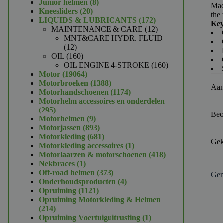
product
8
Junior helmen
8
Mad
20
producten
Kneesliders
20
the 
producten
172
LIQUIDS & LUBRICANTS
172
Key
producten
12
MAINTENANCE & CARE
12
producten
MNT&CARE HYDR. FLUID
12
12
producten
160
OIL
160
producten
160
OIL ENGINE 4-STROKE
160
19064
producten
Motor
19064
producten
1388
Motorbroeken
1388
Aan
producten
1174
Motorhandschoenen
1174
producten
Motorhelm accessoires en onderdelen
295
295
Beo
producten
9
Motorhelmen
9
producten
893
Motorjassen
893
producten
681
Motorkleding
681
Gek
producten
1
Motorkleding accessoires
1
product
418
Motorlaarzen & motorschoenen
418
1
producten
Nekbraces
1
product
373
Off-road helmen
373
Ger
producten
4
Onderhoudsproducten
4
1121
producten
Opruiming
1121
producten
Opruiming Motorkleding & Helmen
214
214
producten
1
Opruiming Voertuiguitrusting
1