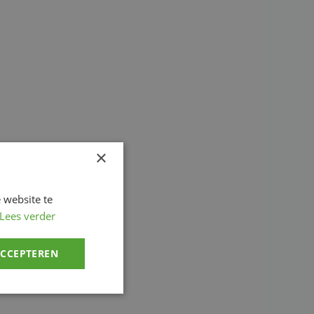
×
 website te
Lees verder
ACCEPTEREN