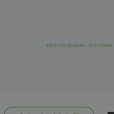
Ga
naar
de
Home
Over on
inhoud
TROY LEE DESIGNS – TLD T-SHIRT