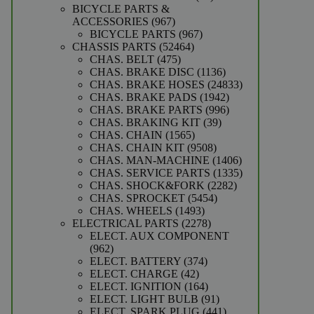
producten
BICYCLE PARTS &
967
ACCESSORIES
967
producten
967
BICYCLE PARTS
967
52464
producten
CHASSIS PARTS
52464
475
producten
CHAS. BELT
475
producten
1136
CHAS. BRAKE DISC
1136
producten
24833
CHAS. BRAKE HOSES
24833
1942
producten
CHAS. BRAKE PADS
1942
producten
996
CHAS. BRAKE PARTS
996
39
producten
CHAS. BRAKING KIT
39
1565
producten
CHAS. CHAIN
1565
producten
9508
CHAS. CHAIN KIT
9508
producten
1406
CHAS. MAN-MACHINE
1406
producten
1335
CHAS. SERVICE PARTS
1335
2282
producten
CHAS. SHOCK&FORK
2282
5454
producten
CHAS. SPROCKET
5454
1493
producten
CHAS. WHEELS
1493
producten
2278
ELECTRICAL PARTS
2278
producten
ELECT. AUX COMPONENT
962
962
producten
374
ELECT. BATTERY
374
42
producten
ELECT. CHARGE
42
producten
164
ELECT. IGNITION
164
producten
91
ELECT. LIGHT BULB
91
producten
441
ELECT. SPARK PLUG
441