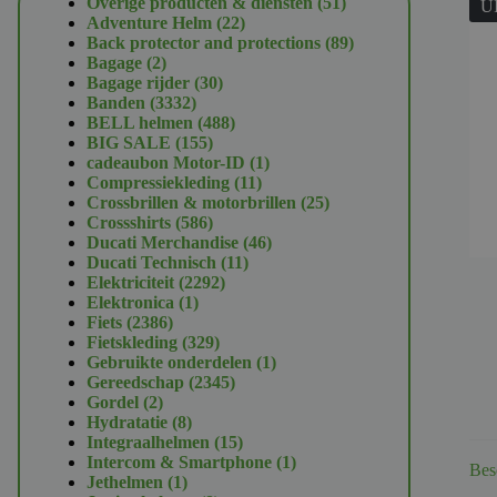
51
Overige producten & diensten
51
U
22
producten
Adventure Helm
22
producten
89
Back protector and protections
89
2
producten
Bagage
2
producten
30
Bagage rijder
30
3332
producten
Banden
3332
producten
488
BELL helmen
488
155
producten
BIG SALE
155
producten
1
cadeaubon Motor-ID
1
11
product
Compressiekleding
11
producten
25
Crossbrillen & motorbrillen
25
586
producten
Crossshirts
586
producten
46
Ducati Merchandise
46
11
producten
Ducati Technisch
11
2292
producten
Elektriciteit
2292
1
producten
Elektronica
1
2386
product
Fiets
2386
producten
329
Fietskleding
329
producten
1
Gebruikte onderdelen
1
2345
product
Gereedschap
2345
2
producten
Gordel
2
producten
8
Hydratatie
8
producten
15
Integraalhelmen
15
producten
1
Intercom & Smartphone
1
Bes
1
product
Jethelmen
1