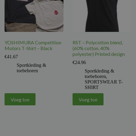
YOSHIMURA Competition
RST – Polycotton blend,
Motors T-Shirt – Black
(60% cotton, 40%
polyester) Printed design
€
41.67
€
24.96
Sportkleding &
toebehoren
Sportkleding &
toebehoren
,
SPORTSWEAR T-
SHIRT
Voeg toe
Voeg toe