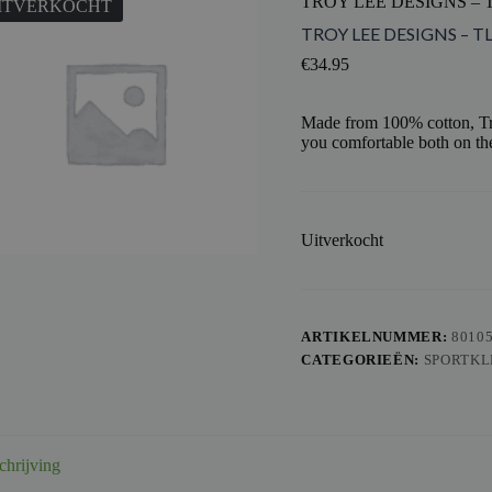
TROY LEE DESIGNS – T
ITVERKOCHT
TROY LEE DESIGNS – T
€
34.95
Made from 100% cotton, Tro
you comfortable both on the
Uitverkocht
ARTIKELNUMMER:
8010
CATEGORIEËN:
SPORTKL
chrijving