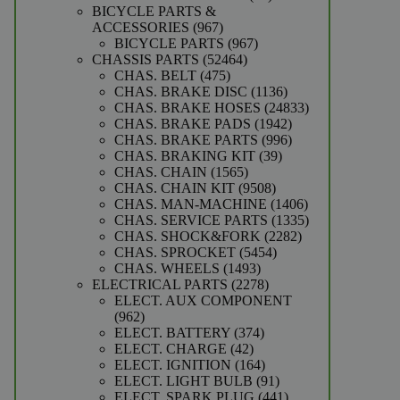
producten
BICYCLE PARTS &
967
ACCESSORIES
967
producten
967
BICYCLE PARTS
967
52464
producten
CHASSIS PARTS
52464
475
producten
CHAS. BELT
475
producten
1136
CHAS. BRAKE DISC
1136
producten
24833
CHAS. BRAKE HOSES
24833
1942
producten
CHAS. BRAKE PADS
1942
producten
996
CHAS. BRAKE PARTS
996
39
producten
CHAS. BRAKING KIT
39
1565
producten
CHAS. CHAIN
1565
producten
9508
CHAS. CHAIN KIT
9508
producten
1406
CHAS. MAN-MACHINE
1406
producten
1335
CHAS. SERVICE PARTS
1335
2282
producten
CHAS. SHOCK&FORK
2282
5454
producten
CHAS. SPROCKET
5454
1493
producten
CHAS. WHEELS
1493
producten
2278
ELECTRICAL PARTS
2278
producten
ELECT. AUX COMPONENT
962
962
producten
374
ELECT. BATTERY
374
42
producten
ELECT. CHARGE
42
producten
164
ELECT. IGNITION
164
producten
91
ELECT. LIGHT BULB
91
producten
441
ELECT. SPARK PLUG
441