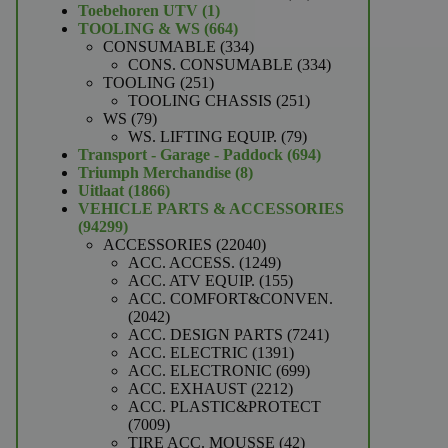
1
producten
Toebehoren UTV
1
product
664
TOOLING & WS
664
producten
334
CONSUMABLE
334
producten
334
CONS. CONSUMABLE
334
251
producten
TOOLING
251
producten
251
TOOLING CHASSIS
251
79
producten
WS
79
producten
79
WS. LIFTING EQUIP.
79
producten
694
Transport - Garage - Paddock
694
8
producten
Triumph Merchandise
8
1866
producten
Uitlaat
1866
producten
VEHICLE PARTS & ACCESSORIES
94299
94299
producten
22040
ACCESSORIES
22040
producten
1249
ACC. ACCESS.
1249
producten
155
ACC. ATV EQUIP.
155
producten
ACC. COMFORT&CONVEN.
2042
2042
producten
7241
ACC. DESIGN PARTS
7241
1391
producten
ACC. ELECTRIC
1391
producten
699
ACC. ELECTRONIC
699
2212
producten
ACC. EXHAUST
2212
producten
ACC. PLASTIC&PROTECT
7009
7009
producten
42
TIRE ACC. MOUSSE
42