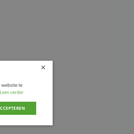
×
 website te
Lees verder
ACCEPTEREN