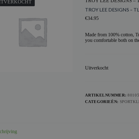
TROY LEE DESIGNS – T
ITVERKOCHT
TROY LEE DESIGNS – T
€
34.95
Made from 100% cotton, Tro
you comfortable both on the
Uitverkocht
ARTIKELNUMMER:
8010
CATEGORIEËN:
SPORTKL
chrijving