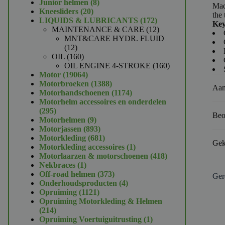
product
8
Junior helmen
8
Mad
20
producten
Kneesliders
20
the 
producten
172
LIQUIDS & LUBRICANTS
172
Key
producten
12
MAINTENANCE & CARE
12
producten
MNT&CARE HYDR. FLUID
12
12
producten
160
OIL
160
producten
160
OIL ENGINE 4-STROKE
160
19064
producten
Motor
19064
producten
1388
Motorbroeken
1388
Aan
producten
1174
Motorhandschoenen
1174
producten
Motorhelm accessoires en onderdelen
295
295
Beo
producten
9
Motorhelmen
9
producten
893
Motorjassen
893
producten
681
Motorkleding
681
Gek
producten
1
Motorkleding accessoires
1
product
418
Motorlaarzen & motorschoenen
418
1
producten
Nekbraces
1
product
373
Off-road helmen
373
Ger
producten
4
Onderhoudsproducten
4
1121
producten
Opruiming
1121
producten
Opruiming Motorkleding & Helmen
214
214
producten
1
Opruiming Voertuiguitrusting
1