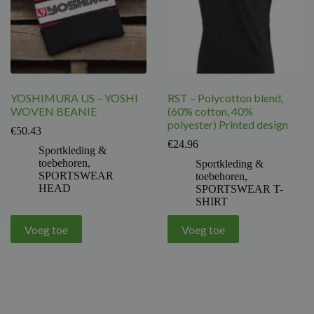
YOSHIMURA US – YOSHI
RST – Polycotton blend,
WOVEN BEANIE
(60% cotton, 40%
polyester) Printed design
€
50.43
€
24.96
Sportkleding &
toebehoren
,
Sportkleding &
SPORTSWEAR
toebehoren
,
HEAD
SPORTSWEAR T-
SHIRT
Voeg toe
Voeg toe