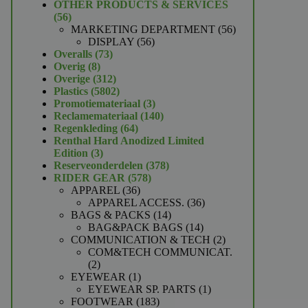
product
OTHER PRODUCTS & SERVICES
56
56
producten
56
MARKETING DEPARTMENT
56
56
producten
DISPLAY
56
73
producten
Overalls
73
8
producten
Overig
8
producten
312
Overige
312
producten
5802
Plastics
5802
producten
3
Promotiemateriaal
3
producten
140
Reclamemateriaal
140
64
producten
Regenkleding
64
producten
Renthal Hard Anodized Limited
3
Edition
3
producten
378
Reserveonderdelen
378
578
producten
RIDER GEAR
578
36
producten
APPAREL
36
producten
36
APPAREL ACCESS.
36
14
producten
BAGS & PACKS
14
producten
14
BAG&PACK BAGS
14
producten
2
COMMUNICATION & TECH
2
producten
COM&TECH COMMUNICAT.
2
2
producten
1
EYEWEAR
1
product
1
EYEWEAR SP. PARTS
1
183
product
FOOTWEAR
183