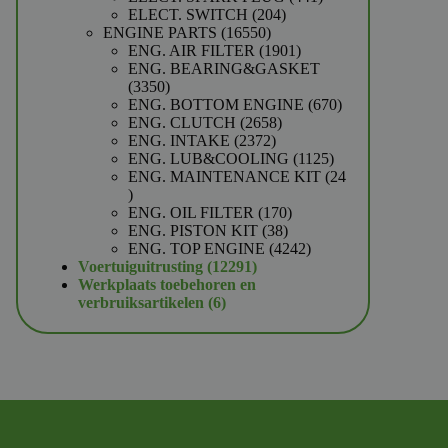
204
producten
ELECT. SWITCH
204
16550
producten
ENGINE PARTS
16550
producten
1901
ENG. AIR FILTER
1901
producten
ENG. BEARING&GASKET
3350
3350
producten
670
ENG. BOTTOM ENGINE
670
2658
producten
ENG. CLUTCH
2658
2372
producten
ENG. INTAKE
2372
producten
1125
ENG. LUB&COOLING
1125
producten
ENG. MAINTENANCE KIT
24
24
producten
170
ENG. OIL FILTER
170
38
producten
ENG. PISTON KIT
38
producten
4242
ENG. TOP ENGINE
4242
12291
producten
Voertuiguitrusting
12291
producten
Werkplaats toebehoren en
6
verbruiksartikelen
6
producten