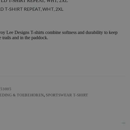
LD T-SHIRT REPEAT, WHT, 2XL
LD T-SHIRT REPEAT, WHT, 2XL
y Lee Designs T-shirts combine softness and durability to keep
 trails and in the paddock.
553005
EDING & TOEBEHOREN
,
SPORTSWEAR T-SHIRT