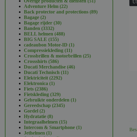
51
Overige producten & diensten
51
U
22
producten
Adventure Helm
22
producten
89
Back protector and protections
89
2
producten
Bagage
2
producten
30
Bagage rijder
30
3332
producten
Banden
3332
producten
488
BELL helmen
488
155
producten
BIG SALE
155
producten
1
cadeaubon Motor-ID
1
11
product
Compressiekleding
11
producten
25
Crossbrillen & motorbrillen
25
586
producten
Crossshirts
586
producten
46
Ducati Merchandise
46
11
producten
Ducati Technisch
11
2292
producten
Elektriciteit
2292
1
producten
Elektronica
1
2386
product
Fiets
2386
producten
329
Fietskleding
329
producten
1
Gebruikte onderdelen
1
2345
product
Gereedschap
2345
2
producten
Gordel
2
producten
8
Hydratatie
8
producten
15
Integraalhelmen
15
producten
1
Intercom & Smartphone
1
Bes
1
product
Jethelmen
1