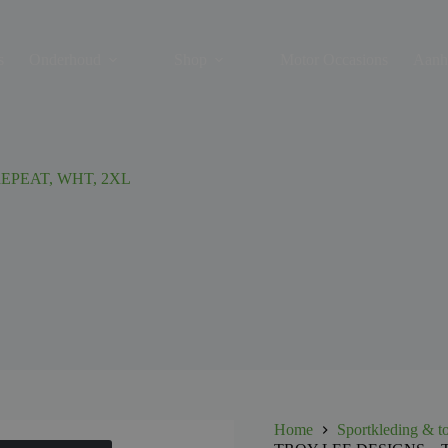
s
Onderhoud
Shop
Motor Occasions
Aanh
REPEAT, WHT, 2XL
Home
Sportkleding & t