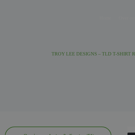
Ga
naar
de
Home
Over on
inhoud
TROY LEE DESIGNS – TLD T-SHIRT 