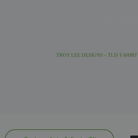
Ga
naar
de
Home
Over on
inhoud
TROY LEE DESIGNS – TLD T-SHIRT 