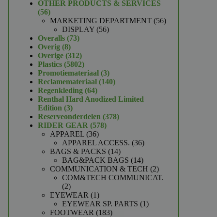
product
OTHER PRODUCTS & SERVICES
56
56
producten
56
MARKETING DEPARTMENT
56
56
producten
DISPLAY
56
73
producten
Overalls
73
8
producten
Overig
8
producten
312
Overige
312
producten
5802
Plastics
5802
producten
3
Promotiemateriaal
3
producten
140
Reclamemateriaal
140
64
producten
Regenkleding
64
producten
Renthal Hard Anodized Limited
3
Edition
3
producten
378
Reserveonderdelen
378
578
producten
RIDER GEAR
578
36
producten
APPAREL
36
producten
36
APPAREL ACCESS.
36
14
producten
BAGS & PACKS
14
producten
14
BAG&PACK BAGS
14
producten
2
COMMUNICATION & TECH
2
producten
COM&TECH COMMUNICAT.
2
2
producten
1
EYEWEAR
1
product
1
EYEWEAR SP. PARTS
1
183
product
FOOTWEAR
183