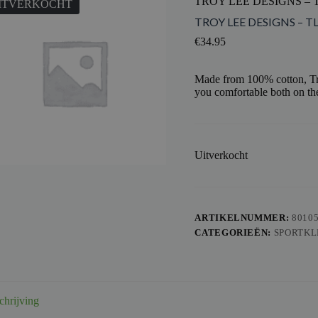
TROY LEE DESIGNS – T
ITVERKOCHT
TROY LEE DESIGNS – TL
€
34.95
Made from 100% cotton, Tro
you comfortable both on the
Uitverkocht
ARTIKELNUMMER:
8010
CATEGORIEËN:
SPORTKL
chrijving