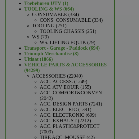
1
producten
Toebehoren UTV
1
product
664
TOOLING & WS
664
producten
334
CONSUMABLE
334
producten
334
CONS. CONSUMABLE
334
251
producten
TOOLING
251
producten
251
TOOLING CHASSIS
251
79
producten
WS
79
producten
79
WS. LIFTING EQUIP.
79
producten
694
Transport - Garage - Paddock
694
8
producten
Triumph Merchandise
8
1866
producten
Uitlaat
1866
producten
VEHICLE PARTS & ACCESSORIES
94299
94299
producten
22040
ACCESSORIES
22040
producten
1249
ACC. ACCESS.
1249
producten
155
ACC. ATV EQUIP.
155
producten
ACC. COMFORT&CONVEN.
2042
2042
producten
7241
ACC. DESIGN PARTS
7241
1391
producten
ACC. ELECTRIC
1391
producten
699
ACC. ELECTRONIC
699
2212
producten
ACC. EXHAUST
2212
producten
ACC. PLASTIC&PROTECT
7009
7009
producten
42
TIRE ACC. MOUSSE
42