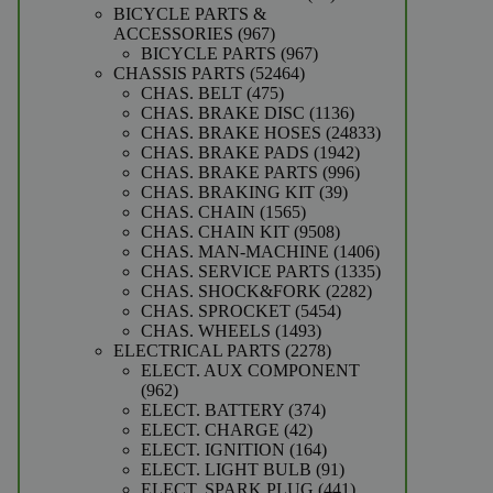
producten
BICYCLE PARTS &
967
ACCESSORIES
967
producten
967
BICYCLE PARTS
967
52464
producten
CHASSIS PARTS
52464
475
producten
CHAS. BELT
475
producten
1136
CHAS. BRAKE DISC
1136
producten
24833
CHAS. BRAKE HOSES
24833
1942
producten
CHAS. BRAKE PADS
1942
producten
996
CHAS. BRAKE PARTS
996
39
producten
CHAS. BRAKING KIT
39
1565
producten
CHAS. CHAIN
1565
producten
9508
CHAS. CHAIN KIT
9508
producten
1406
CHAS. MAN-MACHINE
1406
producten
1335
CHAS. SERVICE PARTS
1335
2282
producten
CHAS. SHOCK&FORK
2282
5454
producten
CHAS. SPROCKET
5454
1493
producten
CHAS. WHEELS
1493
producten
2278
ELECTRICAL PARTS
2278
producten
ELECT. AUX COMPONENT
962
962
producten
374
ELECT. BATTERY
374
42
producten
ELECT. CHARGE
42
producten
164
ELECT. IGNITION
164
producten
91
ELECT. LIGHT BULB
91
producten
441
ELECT. SPARK PLUG
441