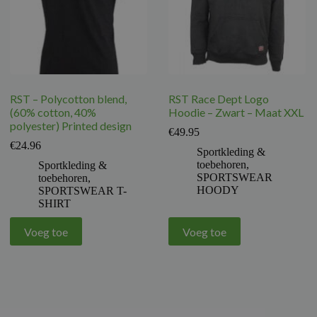
RST – Polycotton blend,
RST Race Dept Logo
(60% cotton, 40%
Hoodie – Zwart – Maat XXL
polyester) Printed design
€
49.95
€
24.96
Sportkleding &
toebehoren
,
Sportkleding &
SPORTSWEAR
toebehoren
,
HOODY
SPORTSWEAR T-
SHIRT
Voeg toe
Voeg toe