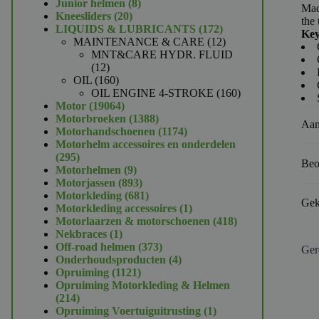
product
8
Junior helmen
8
Mad
20
producten
Kneesliders
20
the 
producten
172
LIQUIDS & LUBRICANTS
172
Key
producten
12
MAINTENANCE & CARE
12
producten
MNT&CARE HYDR. FLUID
12
12
producten
160
OIL
160
producten
160
OIL ENGINE 4-STROKE
160
19064
producten
Motor
19064
producten
1388
Motorbroeken
1388
Aan
producten
1174
Motorhandschoenen
1174
producten
Motorhelm accessoires en onderdelen
295
295
Beo
producten
9
Motorhelmen
9
producten
893
Motorjassen
893
producten
681
Motorkleding
681
Gek
producten
1
Motorkleding accessoires
1
product
418
Motorlaarzen & motorschoenen
418
1
producten
Nekbraces
1
product
373
Off-road helmen
373
Ger
producten
4
Onderhoudsproducten
4
1121
producten
Opruiming
1121
producten
Opruiming Motorkleding & Helmen
214
214
producten
1
Opruiming Voertuiguitrusting
1