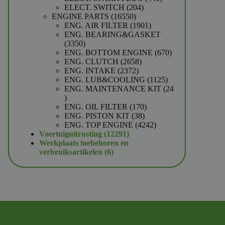
204
producten
ELECT. SWITCH
204
16550
producten
ENGINE PARTS
16550
producten
1901
ENG. AIR FILTER
1901
producten
ENG. BEARING&GASKET
3350
3350
producten
670
ENG. BOTTOM ENGINE
670
2658
producten
ENG. CLUTCH
2658
2372
producten
ENG. INTAKE
2372
producten
1125
ENG. LUB&COOLING
1125
producten
ENG. MAINTENANCE KIT
24
24
producten
170
ENG. OIL FILTER
170
38
producten
ENG. PISTON KIT
38
producten
4242
ENG. TOP ENGINE
4242
12291
producten
Voertuiguitrusting
12291
producten
Werkplaats toebehoren en
6
verbruiksartikelen
6
producten