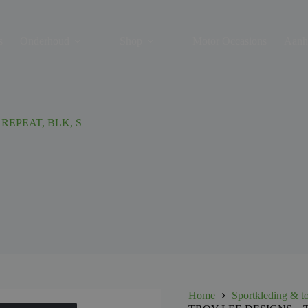
s
Onderhoud
Shop
Motor Occasions
Aanh
REPEAT, BLK, S
Home
Sportkleding & t