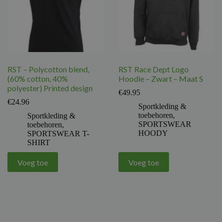
RST – Polycotton blend,
RST Race Dept Logo
(60% cotton, 40%
Hoodie – Zwart – Maat S
polyester) Printed design
€
49.95
€
24.96
Sportkleding &
toebehoren
,
Sportkleding &
SPORTSWEAR
toebehoren
,
HOODY
SPORTSWEAR T-
SHIRT
Voeg toe
Voeg toe