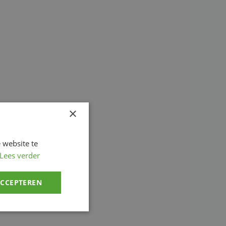
×
 website te
Lees verder
ACCEPTEREN