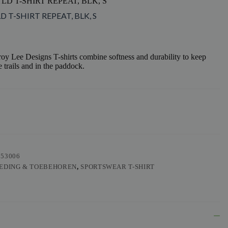
LD T-SHIRT REPEAT, BLK, S
D T-SHIRT REPEAT, BLK, S
y Lee Designs T-shirts combine softness and durability to keep
 trails and in the paddock.
553006
EDING & TOEBEHOREN
,
SPORTSWEAR T-SHIRT