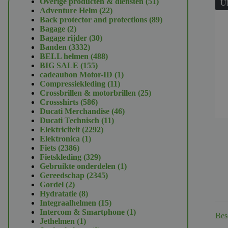
51
Overige producten & diensten
51
U
22
producten
Adventure Helm
22
producten
89
Back protector and protections
89
2
producten
Bagage
2
producten
30
Bagage rijder
30
3332
producten
Banden
3332
producten
488
BELL helmen
488
155
producten
BIG SALE
155
producten
1
cadeaubon Motor-ID
1
11
product
Compressiekleding
11
producten
25
Crossbrillen & motorbrillen
25
586
producten
Crossshirts
586
producten
46
Ducati Merchandise
46
11
producten
Ducati Technisch
11
2292
producten
Elektriciteit
2292
1
producten
Elektronica
1
2386
product
Fiets
2386
producten
329
Fietskleding
329
producten
1
Gebruikte onderdelen
1
2345
product
Gereedschap
2345
2
producten
Gordel
2
producten
8
Hydratatie
8
producten
15
Integraalhelmen
15
producten
1
Intercom & Smartphone
1
Bes
1
product
Jethelmen
1