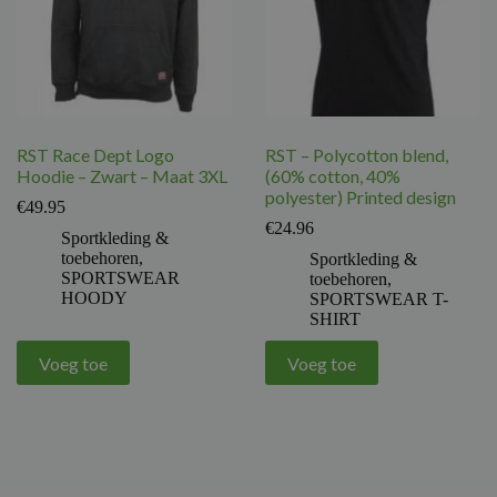
RST Race Dept Logo
RST – Polycotton blend,
Hoodie – Zwart – Maat 3XL
(60% cotton, 40%
polyester) Printed design
€
49.95
€
24.96
Sportkleding &
toebehoren
,
Sportkleding &
SPORTSWEAR
toebehoren
,
HOODY
SPORTSWEAR T-
SHIRT
Voeg toe
Voeg toe