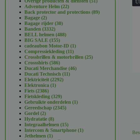
51
Overige producten & diensten
51
U
22
producten
Adventure Helm
22
producten
89
Back protector and protections
89
2
producten
Bagage
2
producten
30
Bagage rijder
30
3332
producten
Banden
3332
producten
488
BELL helmen
488
155
producten
BIG SALE
155
producten
1
cadeaubon Motor-ID
1
11
product
Compressiekleding
11
producten
25
Crossbrillen & motorbrillen
25
586
producten
Crossshirts
586
producten
46
Ducati Merchandise
46
11
producten
Ducati Technisch
11
2292
producten
Elektriciteit
2292
1
producten
Elektronica
1
2386
product
Fiets
2386
producten
329
Fietskleding
329
producten
1
Gebruikte onderdelen
1
2345
product
Gereedschap
2345
2
producten
Gordel
2
producten
8
Hydratatie
8
producten
15
Integraalhelmen
15
producten
1
Intercom & Smartphone
1
Bes
1
product
Jethelmen
1