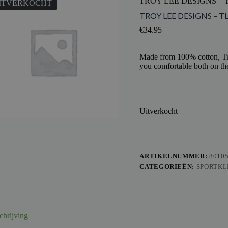
TROY LEE DESIGNS – T
ITVERKOCHT
TROY LEE DESIGNS – TL
€
34.95
Made from 100% cotton, Tro
you comfortable both on the
Uitverkocht
ARTIKELNUMMER:
8010
CATEGORIEËN:
SPORTKL
chrijving