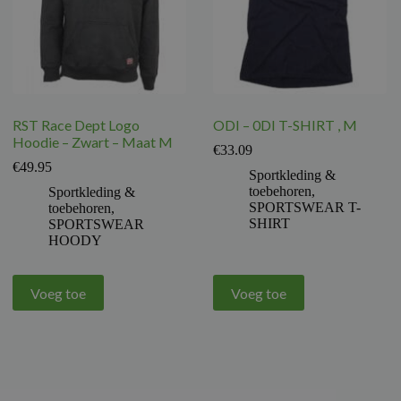
RST Race Dept Logo
ODI – 0DI T-SHIRT , M
Hoodie – Zwart – Maat M
€
33.09
€
49.95
Sportkleding &
toebehoren
,
Sportkleding &
SPORTSWEAR T-
toebehoren
,
SHIRT
SPORTSWEAR
HOODY
Voeg toe
Voeg toe