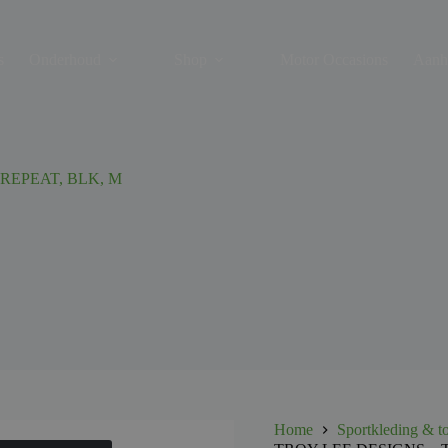
s
Onderhoud
Shop
Motor Occasions
Aanh
 REPEAT, BLK, M
Home
Sportkleding & t