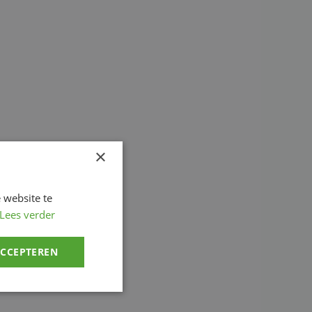
×
 website te
Lees verder
ACCEPTEREN