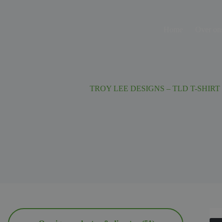
Ga
naar
de
Home
Over on
inhoud
TROY LEE DESIGNS – TLD T-SHIRT