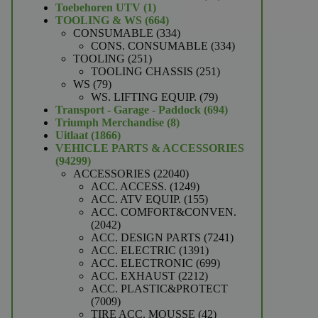
1
producten
Toebehoren UTV
1
product
664
TOOLING & WS
664
producten
334
CONSUMABLE
334
producten
334
CONS. CONSUMABLE
334
251
producten
TOOLING
251
producten
251
TOOLING CHASSIS
251
79
producten
WS
79
producten
79
WS. LIFTING EQUIP.
79
producten
694
Transport - Garage - Paddock
694
8
producten
Triumph Merchandise
8
1866
producten
Uitlaat
1866
producten
VEHICLE PARTS & ACCESSORIES
94299
94299
producten
22040
ACCESSORIES
22040
producten
1249
ACC. ACCESS.
1249
producten
155
ACC. ATV EQUIP.
155
producten
ACC. COMFORT&CONVEN.
2042
2042
producten
7241
ACC. DESIGN PARTS
7241
1391
producten
ACC. ELECTRIC
1391
producten
699
ACC. ELECTRONIC
699
2212
producten
ACC. EXHAUST
2212
producten
ACC. PLASTIC&PROTECT
7009
7009
producten
42
TIRE ACC. MOUSSE
42