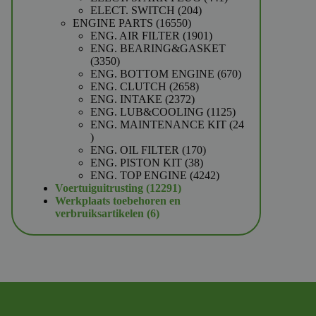
204
producten
ELECT. SWITCH
204
16550
producten
ENGINE PARTS
16550
producten
1901
ENG. AIR FILTER
1901
producten
ENG. BEARING&GASKET
3350
3350
producten
670
ENG. BOTTOM ENGINE
670
2658
producten
ENG. CLUTCH
2658
2372
producten
ENG. INTAKE
2372
producten
1125
ENG. LUB&COOLING
1125
producten
ENG. MAINTENANCE KIT
24
24
producten
170
ENG. OIL FILTER
170
38
producten
ENG. PISTON KIT
38
producten
4242
ENG. TOP ENGINE
4242
12291
producten
Voertuiguitrusting
12291
producten
Werkplaats toebehoren en
6
verbruiksartikelen
6
producten