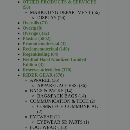
product
OTHER PRODUCTS & SERVICES
56
56
producten
56
MARKETING DEPARTMENT
56
56
producten
DISPLAY
56
73
producten
Overalls
73
8
producten
Overig
8
producten
312
Overige
312
producten
5802
Plastics
5802
producten
3
Promotiemateriaal
3
producten
140
Reclamemateriaal
140
64
producten
Regenkleding
64
producten
Renthal Hard Anodized Limited
3
Edition
3
producten
378
Reserveonderdelen
378
578
producten
RIDER GEAR
578
36
producten
APPAREL
36
producten
36
APPAREL ACCESS.
36
14
producten
BAGS & PACKS
14
producten
14
BAG&PACK BAGS
14
producten
2
COMMUNICATION & TECH
2
producten
COM&TECH COMMUNICAT.
2
2
producten
1
EYEWEAR
1
product
1
EYEWEAR SP. PARTS
1
183
product
FOOTWEAR
183