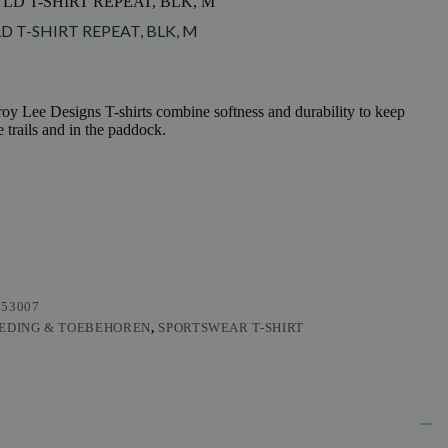
LD T-SHIRT REPEAT, BLK, M
D T-SHIRT REPEAT, BLK, M
y Lee Designs T-shirts combine softness and durability to keep
 trails and in the paddock.
553007
EDING & TOEBEHOREN
,
SPORTSWEAR T-SHIRT