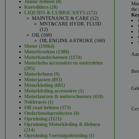
product
8
Junior helmen
8
Mad
20
producten
Kneesliders
20
the 
producten
172
LIQUIDS & LUBRICANTS
172
Key
producten
12
MAINTENANCE & CARE
12
producten
MNT&CARE HYDR. FLUID
12
12
producten
160
OIL
160
producten
160
OIL ENGINE 4-STROKE
160
19064
producten
Motor
19064
producten
1388
Motorbroeken
1388
Aan
producten
1174
Motorhandschoenen
1174
producten
Motorhelm accessoires en onderdelen
295
295
Beo
producten
9
Motorhelmen
9
producten
893
Motorjassen
893
producten
681
Motorkleding
681
Gek
producten
1
Motorkleding accessoires
1
product
418
Motorlaarzen & motorschoenen
418
1
producten
Nekbraces
1
product
373
Off-road helmen
373
Ger
producten
4
Onderhoudsproducten
4
1121
producten
Opruiming
1121
producten
Opruiming Motorkleding & Helmen
214
214
producten
1
Opruiming Voertuiguitrusting
1