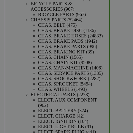
producten
BICYCLE PARTS &
967
ACCESSORIES
967
producten
967
BICYCLE PARTS
967
52464
producten
CHASSIS PARTS
52464
475
producten
CHAS. BELT
475
producten
1136
CHAS. BRAKE DISC
1136
producten
24833
CHAS. BRAKE HOSES
24833
1942
producten
CHAS. BRAKE PADS
1942
producten
996
CHAS. BRAKE PARTS
996
39
producten
CHAS. BRAKING KIT
39
1565
producten
CHAS. CHAIN
1565
producten
9508
CHAS. CHAIN KIT
9508
producten
1406
CHAS. MAN-MACHINE
1406
producten
1335
CHAS. SERVICE PARTS
1335
2282
producten
CHAS. SHOCK&FORK
2282
5454
producten
CHAS. SPROCKET
5454
1493
producten
CHAS. WHEELS
1493
producten
2278
ELECTRICAL PARTS
2278
producten
ELECT. AUX COMPONENT
962
962
producten
374
ELECT. BATTERY
374
42
producten
ELECT. CHARGE
42
producten
164
ELECT. IGNITION
164
producten
91
ELECT. LIGHT BULB
91
producten
441
ELECT. SPARK PLUG
441