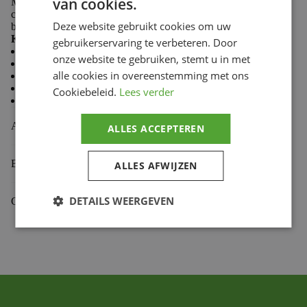
van cookies.
Made from 100% cotton, Troy Lee Designs T-shirts
combine softness and durability to keep you comfortable
Deze website gebruikt cookies om uw
both on the trails and in the paddock.
Key features:
gebruikerservaring te verbeteren. Door
Casual style
onze website te gebruiken, stemt u in met
Comfortable and durable fabric
alle cookies in overeenstemming met ons
Premium fit
Classic crew neck
Cookiebeleid.
Lees verder
Screen-printed chest logo
Aanvullende informatie
ALLES ACCEPTEREN
Beoordelingen (0)
ALLES AFWIJZEN
DETAILS WEERGEVEN
Gekoppelde Motoren