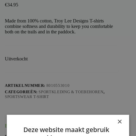
€
34.95
Made from 100% cotton, Troy Lee Designs T-shirts
combine softness and durability to keep you comfortable
both on the trails and in the paddock.
Uitverkocht
ARTIKELNUMMER:
8010553010
CATEGORIEËN:
SPORTKLEDING & TOEBEHOREN
,
SPORTSWEAR T-SHIRT
×
Beschrijving
Deze website maakt gebruik