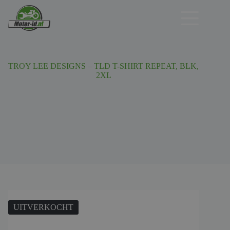
Ga
naar
de
inhoud
TROY LEE DESIGNS – TLD T-SHIRT REPEAT, BLK,
2XL
UITVERKOCHT