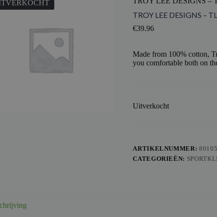
TROY LEE DESIGNS – 
ITVERKOCHT
TROY LEE DESIGNS – T
€
39.96
Made from 100% cotton, Tro
you comfortable both on the
Uitverkocht
ARTIKELNUMMER:
8010
CATEGORIEËN:
SPORTKL
chrijving