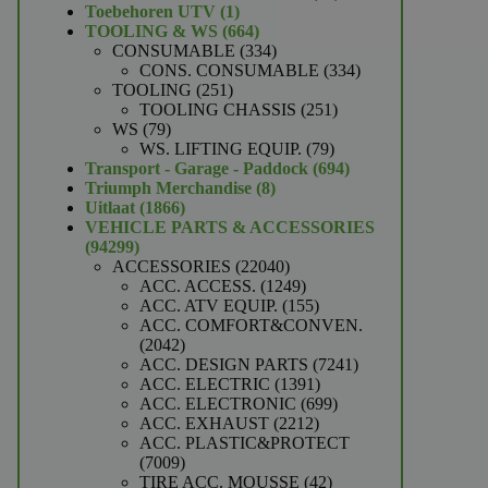
1
producten
Toebehoren UTV
1
product
664
TOOLING & WS
664
producten
334
CONSUMABLE
334
producten
334
CONS. CONSUMABLE
334
251
producten
TOOLING
251
producten
251
TOOLING CHASSIS
251
79
producten
WS
79
producten
79
WS. LIFTING EQUIP.
79
producten
694
Transport - Garage - Paddock
694
8
producten
Triumph Merchandise
8
1866
producten
Uitlaat
1866
producten
VEHICLE PARTS & ACCESSORIES
94299
94299
producten
22040
ACCESSORIES
22040
producten
1249
ACC. ACCESS.
1249
producten
155
ACC. ATV EQUIP.
155
producten
ACC. COMFORT&CONVEN.
2042
2042
producten
7241
ACC. DESIGN PARTS
7241
1391
producten
ACC. ELECTRIC
1391
producten
699
ACC. ELECTRONIC
699
2212
producten
ACC. EXHAUST
2212
producten
ACC. PLASTIC&PROTECT
7009
7009
producten
42
TIRE ACC. MOUSSE
42