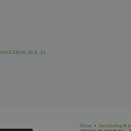
s
Onderhoud
Shop
Motor Occasions
Aanh
HANDLEBAR, BLK, XL
Home
Sportkleding & t