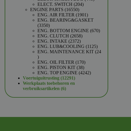
204
producten
ELECT. SWITCH
204
16550
producten
ENGINE PARTS
16550
producten
1901
ENG. AIR FILTER
1901
producten
ENG. BEARING&GASKET
3350
3350
producten
670
ENG. BOTTOM ENGINE
670
2658
producten
ENG. CLUTCH
2658
2372
producten
ENG. INTAKE
2372
producten
1125
ENG. LUB&COOLING
1125
producten
ENG. MAINTENANCE KIT
24
24
producten
170
ENG. OIL FILTER
170
38
producten
ENG. PISTON KIT
38
producten
4242
ENG. TOP ENGINE
4242
12291
producten
Voertuiguitrusting
12291
producten
Werkplaats toebehoren en
6
verbruiksartikelen
6
producten