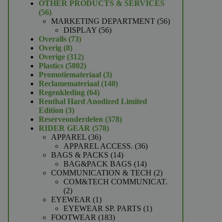
product
OTHER PRODUCTS & SERVICES
56
56
producten
56
MARKETING DEPARTMENT
56
56
producten
DISPLAY
56
73
producten
Overalls
73
8
producten
Overig
8
producten
312
Overige
312
producten
5802
Plastics
5802
producten
3
Promotiemateriaal
3
producten
140
Reclamemateriaal
140
64
producten
Regenkleding
64
producten
Renthal Hard Anodized Limited
3
Edition
3
producten
378
Reserveonderdelen
378
578
producten
RIDER GEAR
578
36
producten
APPAREL
36
producten
36
APPAREL ACCESS.
36
14
producten
BAGS & PACKS
14
producten
14
BAG&PACK BAGS
14
producten
2
COMMUNICATION & TECH
2
producten
COM&TECH COMMUNICAT.
2
2
producten
1
EYEWEAR
1
product
1
EYEWEAR SP. PARTS
1
183
product
FOOTWEAR
183