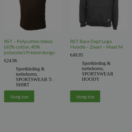
RST – Polycotton blend,
RST Race Dept Logo
(60% cotton, 40%
Hoodie – Zwart – Maat M
polyester) Printed design
€
49.95
€
24.96
Sportkleding &
toebehoren
,
Sportkleding &
SPORTSWEAR
toebehoren
,
HOODY
SPORTSWEAR T-
SHIRT
Voeg toe
Voeg toe