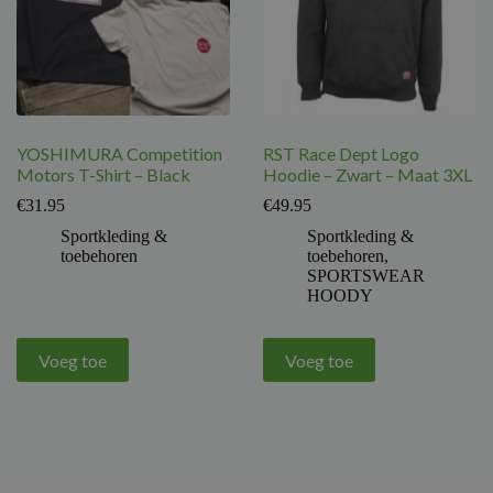
YOSHIMURA Competition
RST Race Dept Logo
Motors T-Shirt – Black
Hoodie – Zwart – Maat 3XL
€
31.95
€
49.95
Sportkleding &
Sportkleding &
toebehoren
toebehoren
,
SPORTSWEAR
HOODY
Voeg toe
Voeg toe