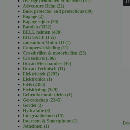
51
Overige producten & diensten
51
U
22
producten
Adventure Helm
22
producten
89
Back protector and protections
89
2
producten
Bagage
2
producten
30
Bagage rijder
30
3332
producten
Banden
3332
producten
488
BELL helmen
488
155
producten
BIG SALE
155
producten
1
cadeaubon Motor-ID
1
11
product
Compressiekleding
11
producten
25
Crossbrillen & motorbrillen
25
586
producten
Crossshirts
586
producten
46
Ducati Merchandise
46
11
producten
Ducati Technisch
11
2292
producten
Elektriciteit
2292
1
producten
Elektronica
1
2386
product
Fiets
2386
producten
329
Fietskleding
329
producten
1
Gebruikte onderdelen
1
2345
product
Gereedschap
2345
2
producten
Gordel
2
producten
8
Hydratatie
8
producten
15
Integraalhelmen
15
producten
1
Intercom & Smartphone
1
Bes
1
product
Jethelmen
1