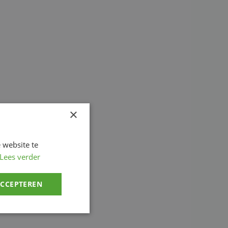
×
 website te
Lees verder
ACCEPTEREN