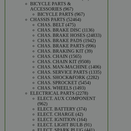
producten
BICYCLE PARTS &
967
ACCESSORIES
967
producten
967
BICYCLE PARTS
967
52464
producten
CHASSIS PARTS
52464
475
producten
CHAS. BELT
475
producten
1136
CHAS. BRAKE DISC
1136
producten
24833
CHAS. BRAKE HOSES
24833
1942
producten
CHAS. BRAKE PADS
1942
producten
996
CHAS. BRAKE PARTS
996
39
producten
CHAS. BRAKING KIT
39
1565
producten
CHAS. CHAIN
1565
producten
9508
CHAS. CHAIN KIT
9508
producten
1406
CHAS. MAN-MACHINE
1406
producten
1335
CHAS. SERVICE PARTS
1335
2282
producten
CHAS. SHOCK&FORK
2282
5454
producten
CHAS. SPROCKET
5454
1493
producten
CHAS. WHEELS
1493
producten
2278
ELECTRICAL PARTS
2278
producten
ELECT. AUX COMPONENT
962
962
producten
374
ELECT. BATTERY
374
42
producten
ELECT. CHARGE
42
producten
164
ELECT. IGNITION
164
producten
91
ELECT. LIGHT BULB
91
producten
441
ELECT. SPARK PLUG
441