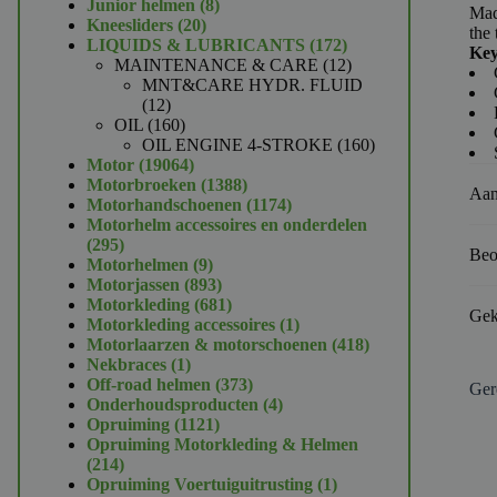
product
8
Junior helmen
8
Mad
20
producten
Kneesliders
20
the 
producten
172
LIQUIDS & LUBRICANTS
172
Key
producten
12
MAINTENANCE & CARE
12
producten
MNT&CARE HYDR. FLUID
12
12
producten
160
OIL
160
producten
160
OIL ENGINE 4-STROKE
160
19064
producten
Motor
19064
producten
1388
Motorbroeken
1388
Aan
producten
1174
Motorhandschoenen
1174
producten
Motorhelm accessoires en onderdelen
295
295
Beo
producten
9
Motorhelmen
9
producten
893
Motorjassen
893
producten
681
Motorkleding
681
Gek
producten
1
Motorkleding accessoires
1
product
418
Motorlaarzen & motorschoenen
418
1
producten
Nekbraces
1
product
373
Off-road helmen
373
Ger
producten
4
Onderhoudsproducten
4
1121
producten
Opruiming
1121
producten
Opruiming Motorkleding & Helmen
214
214
producten
1
Opruiming Voertuiguitrusting
1