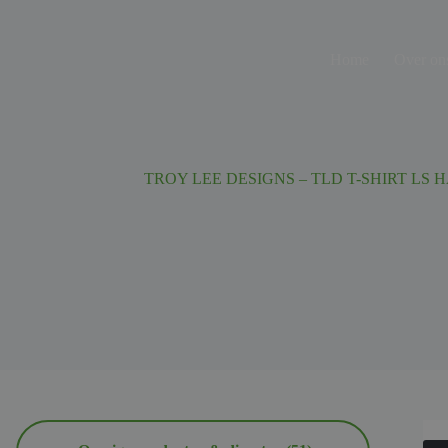
Ga
naar
de
Home
Over on
inhoud
TROY LEE DESIGNS – TLD T-SHIRT LS 