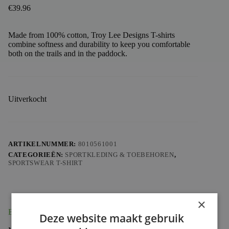
€
39.96
Made from 100% cotton, Troy Lee Designs T-shirts
combine softness and durability to keep you comfortable
both on the trails and in the paddock.
Uitverkocht
ARTIKELNUMMER:
8010561001
CATEGORIEËN:
SPORTKLEDING & TOEBEHOREN
,
SPORTSWEAR T-SHIRT
×
Beschrijving
Deze website maakt gebruik