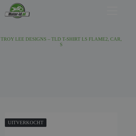
Ga
naar
de
inhoud
TROY LEE DESIGNS – TLD T-SHIRT LS FLAME2, CAR,
S
UITVERKOCHT