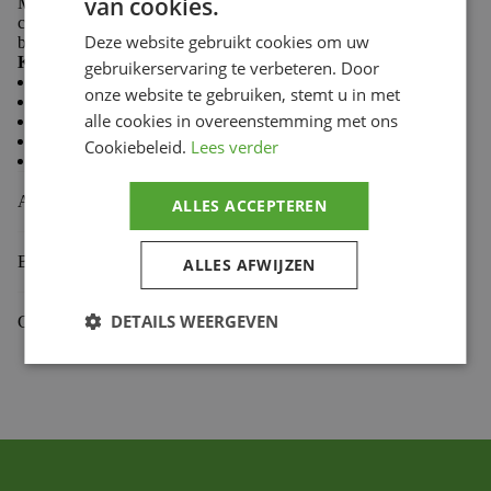
van cookies.
Made from 100% cotton, Troy Lee Designs T-shirts
combine softness and durability to keep you comfortable
Deze website gebruikt cookies om uw
both on the trails and in the paddock.
Key features:
gebruikerservaring te verbeteren. Door
Casual style
onze website te gebruiken, stemt u in met
Comfortable and durable fabric
alle cookies in overeenstemming met ons
Premium fit
Classic crew neck
Cookiebeleid.
Lees verder
Screen-printed chest logo
Aanvullende informatie
ALLES ACCEPTEREN
Beoordelingen (0)
ALLES AFWIJZEN
DETAILS WEERGEVEN
Gekoppelde Motoren